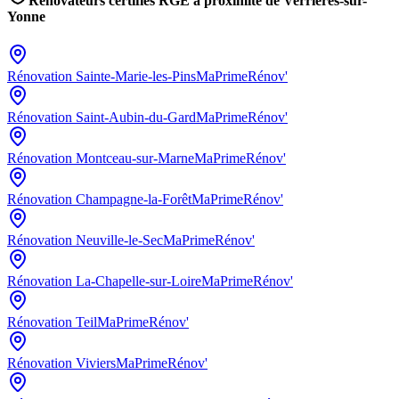
Rénovateurs certifiés RGE à proximité de
Verrières-sur-
Yonne
Rénovation
Sainte-Marie-les-Pins
MaPrimeRénov'
Rénovation
Saint-Aubin-du-Gard
MaPrimeRénov'
Rénovation
Montceau-sur-Marne
MaPrimeRénov'
Rénovation
Champagne-la-Forêt
MaPrimeRénov'
Rénovation
Neuville-le-Sec
MaPrimeRénov'
Rénovation
La-Chapelle-sur-Loire
MaPrimeRénov'
Rénovation
Teil
MaPrimeRénov'
Rénovation
Viviers
MaPrimeRénov'