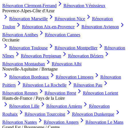
Rénovation
Clermont-Ferrand
Rénovation
Vénissieux
Provence-Alpes-Côte d'Azur
Rénovation
Marseille
Rénovation
Nice
Rénovation
Toulon
Rénovation
Aix-en-Provence
Rénovation
Avignon
Rénovation
Antibes
Rénovation
Cannes
Occitanie
Rénovation
Toulouse
Rénovation
Montpellier
Rénovation
Nîmes
Rénovation
Perpignan
Rénovation
Béziers
Rénovation
Montauban
Rénovation
Albi
Nouvelle-Aquitaine / Bretagne
Rénovation
Bordeaux
Rénovation
Limoges
Rénovation
Poitiers
Rénovation
La Rochelle
Rénovation
Pau
Rénovation
Rennes
Rénovation
Brest
Rénovation
Lorient
Hauts-de-France / Pays de la Loire
Rénovation
Lille
Rénovation
Amiens
Rénovation
Roubaix
Rénovation
Tourcoing
Rénovation
Dunkerque
Rénovation
Nantes
Rénovation
Angers
Rénovation
Le Mans
Grand Est / Bourgogne / Centre