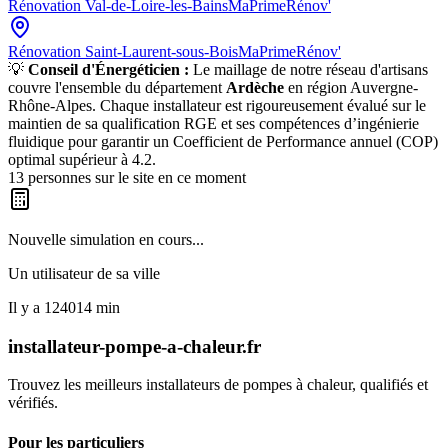
Rénovation
Val-de-Loire-les-Bains
MaPrimeRénov'
Rénovation
Saint-Laurent-sous-Bois
MaPrimeRénov'
💡
Conseil d'Énergéticien :
Le maillage de notre réseau d'artisans
couvre l'ensemble du département
Ardèche
en région
Auvergne-
Rhône-Alpes
. Chaque installateur est rigoureusement évalué sur le
maintien de sa qualification RGE et ses compétences d’ingénierie
fluidique pour garantir un Coefficient de Performance annuel (COP)
optimal supérieur à 4.2.
13
personnes sur le site en ce moment
Nouvelle simulation en cours...
Un utilisateur de
sa ville
Il y a
124014
min
installateur-pompe-a-chaleur.fr
Trouvez les meilleurs installateurs de pompes à chaleur, qualifiés et
vérifiés.
Pour les particuliers