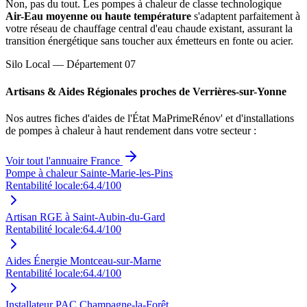
Non, pas du tout. Les pompes à chaleur de classe technologique
Air-Eau moyenne ou haute température
s'adaptent parfaitement à
votre réseau de chauffage central d'eau chaude existant, assurant la
transition énergétique sans toucher aux émetteurs en fonte ou acier.
Silo Local — Département
07
Artisans & Aides Régionales proches de
Verrières-sur-Yonne
Nos autres fiches d'aides de l'État MaPrimeRénov' et d'installations
de pompes à chaleur à haut rendement dans votre secteur :
Voir tout l'annuaire France
Pompe à chaleur Sainte-Marie-les-Pins
Rentabilité locale:
64.4
/100
Artisan RGE à Saint-Aubin-du-Gard
Rentabilité locale:
64.4
/100
Aides Énergie Montceau-sur-Marne
Rentabilité locale:
64.4
/100
Installateur PAC Champagne-la-Forêt