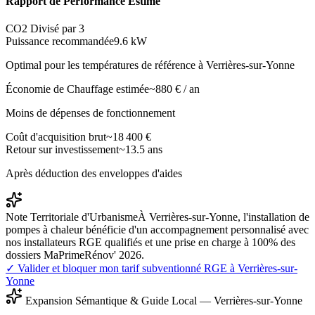
Rapport de Performance Estimé
CO2 Divisé par 3
Puissance recommandée
9.6
kW
Optimal pour les températures de référence à
Verrières-sur-Yonne
Économie de Chauffage estimée
~
880
€ / an
Moins de dépenses de fonctionnement
Coût d'acquisition brut
~
18 400
€
Retour sur investissement
~
13.5
ans
Après déduction des enveloppes d'aides
Note Territoriale d'Urbanisme
À Verrières-sur-Yonne, l'installation de
pompes à chaleur bénéficie d'un accompagnement personnalisé avec
nos installateurs RGE qualifiés et une prise en charge à 100% des
dossiers MaPrimeRénov' 2026.
✓ Valider et bloquer mon tarif subventionné RGE à
Verrières-sur-
Yonne
Expansion Sémantique & Guide Local —
Verrières-sur-Yonne