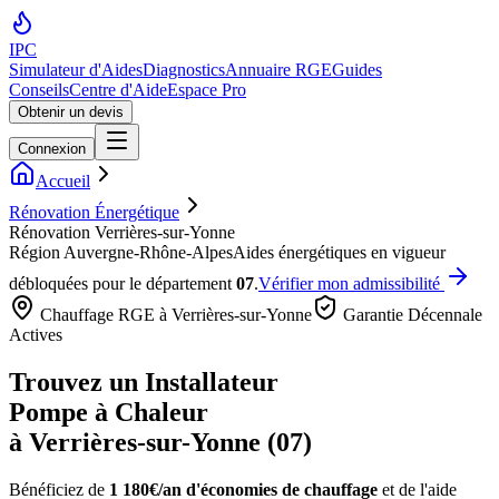
IPC
Simulateur d'Aides
Diagnostics
Annuaire RGE
Guides
Conseils
Centre d'Aide
Espace Pro
Obtenir un devis
Connexion
Accueil
Rénovation Énergétique
Rénovation Verrières-sur-Yonne
Région
Auvergne-Rhône-Alpes
Aides énergétiques en vigueur
débloquées pour le département
07
.
Vérifier mon admissibilité
Chauffage RGE à
Verrières-sur-Yonne
Garantie Décennale
Actives
Trouvez un Installateur
Pompe à Chaleur
à
Verrières-sur-Yonne
(
07
)
Bénéficiez de
1 180€/an
d'économies de chauffage
et de l'aide