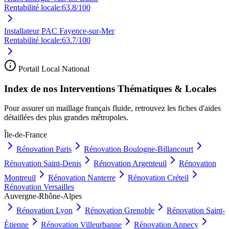
Rentabilité locale:
63.8
/100
Installateur PAC Fayence-sur-Mer
Rentabilité locale:
63.7
/100
Portail Local National
Index de nos Interventions Thématiques & Locales
Pour assurer un maillage français fluide, retrouvez les fiches d'aides
détaillées des plus grandes métropoles.
Île-de-France
Rénovation
Paris
Rénovation
Boulogne-Billancourt
Rénovation
Saint-Denis
Rénovation
Argenteuil
Rénovation
Montreuil
Rénovation
Nanterre
Rénovation
Créteil
Rénovation
Versailles
Auvergne-Rhône-Alpes
Rénovation
Lyon
Rénovation
Grenoble
Rénovation
Saint-
Étienne
Rénovation
Villeurbanne
Rénovation
Annecy