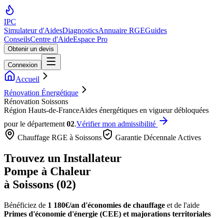
IPC
Simulateur d'Aides
Diagnostics
Annuaire RGE
Guides
Conseils
Centre d'Aide
Espace Pro
Obtenir un devis
Connexion
Accueil
Rénovation Énergétique
Rénovation Soissons
Région
Hauts-de-France
Aides énergétiques en vigueur débloquées
pour le département
02
.
Vérifier mon admissibilité
Chauffage RGE à
Soissons
Garantie Décennale Actives
Trouvez un Installateur
Pompe à Chaleur
à
Soissons
(
02
)
Bénéficiez de
1 180€/an
d'économies de chauffage
et de l'aide
Primes d'économie d'énergie (CEE) et majorations territoriales