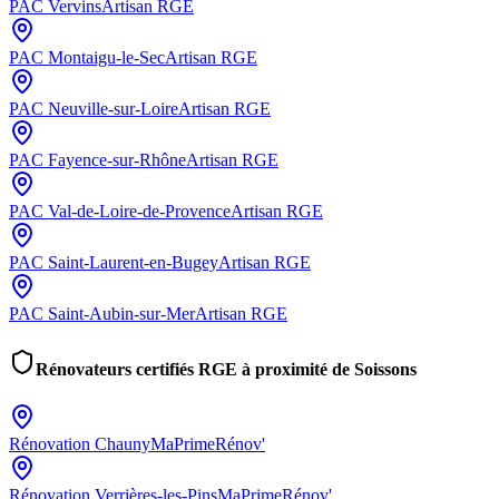
PAC
Vervins
Artisan RGE
PAC
Montaigu-le-Sec
Artisan RGE
PAC
Neuville-sur-Loire
Artisan RGE
PAC
Fayence-sur-Rhône
Artisan RGE
PAC
Val-de-Loire-de-Provence
Artisan RGE
PAC
Saint-Laurent-en-Bugey
Artisan RGE
PAC
Saint-Aubin-sur-Mer
Artisan RGE
Rénovateurs certifiés RGE à proximité de
Soissons
Rénovation
Chauny
MaPrimeRénov'
Rénovation
Verrières-les-Pins
MaPrimeRénov'