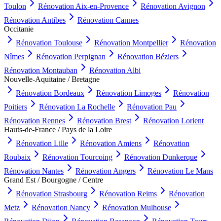
Toulon
Rénovation
Aix-en-Provence
Rénovation
Avignon
Rénovation
Antibes
Rénovation
Cannes
Occitanie
Rénovation
Toulouse
Rénovation
Montpellier
Rénovation
Nîmes
Rénovation
Perpignan
Rénovation
Béziers
Rénovation
Montauban
Rénovation
Albi
Nouvelle-Aquitaine / Bretagne
Rénovation
Bordeaux
Rénovation
Limoges
Rénovation
Poitiers
Rénovation
La Rochelle
Rénovation
Pau
Rénovation
Rennes
Rénovation
Brest
Rénovation
Lorient
Hauts-de-France / Pays de la Loire
Rénovation
Lille
Rénovation
Amiens
Rénovation
Roubaix
Rénovation
Tourcoing
Rénovation
Dunkerque
Rénovation
Nantes
Rénovation
Angers
Rénovation
Le Mans
Grand Est / Bourgogne / Centre
Rénovation
Strasbourg
Rénovation
Reims
Rénovation
Metz
Rénovation
Nancy
Rénovation
Mulhouse