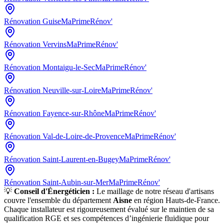
Rénovation
Guise
MaPrimeRénov'
Rénovation
Vervins
MaPrimeRénov'
Rénovation
Montaigu-le-Sec
MaPrimeRénov'
Rénovation
Neuville-sur-Loire
MaPrimeRénov'
Rénovation
Fayence-sur-Rhône
MaPrimeRénov'
Rénovation
Val-de-Loire-de-Provence
MaPrimeRénov'
Rénovation
Saint-Laurent-en-Bugey
MaPrimeRénov'
Rénovation
Saint-Aubin-sur-Mer
MaPrimeRénov'
💡
Conseil d'Énergéticien :
Le maillage de notre réseau d'artisans
couvre l'ensemble du département
Aisne
en région
Hauts-de-France
.
Chaque installateur est rigoureusement évalué sur le maintien de sa
qualification RGE et ses compétences d’ingénierie fluidique pour