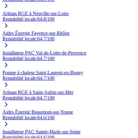
Artisan RGE à Neuville-sur-Loire
Rentabilité locale:
64.8
/100
Aides Énergie Fayence-sur-Rhône
Rentabilité locale:
64.7
/100
Installateur PAC Val-de-Loire-de-Provence
Rentabilité locale:
64.7
/100
Pompe à chaleur Saint-Laurent-en-Bugey
Rentabilité locale:
64.7
/100
Artisan RGE à Saint-Aubin-sur-Mer
Rentabilité locale:
64.7
/100
Aides Énergie Beaumont-sur-Yonne
Rentabilité locale:
64.6
/100
Installateur PAC Sainte-Marie-sur-Seine
Rentabilité locale:
64.6
/100