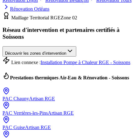
Rénovation
Dijon
Rénovation
Besançon
Rénovation
Tours
Rénovation
Orléans
Maillage Territorial RGE
Zone
02
Réseau d'intervention et partenaires certifiés à
Soissons
Découvrir les zones d’intervention
Lien connexe :
Installation Pompe à Chaleur RGE - Soissons
Prestations thermiques Air-Eau & Rénovation -
Soissons
PAC
Chauny
Artisan RGE
PAC
Verrières-les-Pins
Artisan RGE
PAC
Guise
Artisan RGE