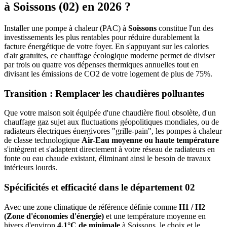
à
Soissons
(
02
) en 2026 ?
Installer une pompe à chaleur (PAC) à
Soissons
constitue l'un des
investissements les plus rentables pour réduire durablement la
facture énergétique de votre foyer. En s'appuyant sur les calories
d'air gratuites, ce chauffage écologique moderne permet de diviser
par trois ou quatre vos dépenses thermiques annuelles tout en
divisant les émissions de CO2 de votre logement de plus de 75%.
Transition : Remplacer les chaudières polluantes
Que votre maison soit équipée d'une chaudière fioul obsolète, d'un
chauffage gaz sujet aux fluctuations géopolitiques mondiales, ou de
radiateurs électriques énergivores "grille-pain", les pompes à chaleur
de classe technologique
Air-Eau moyenne ou haute température
s'intègrent et s'adaptent directement à votre réseau de radiateurs en
fonte ou eau chaude existant, éliminant ainsi le besoin de travaux
intérieurs lourds.
Spécificités et efficacité dans le département
02
Avec une zone climatique de référence définie comme
H1 / H2
(Zone d'économies d'énergie)
et une température moyenne en
hivers d'environ
4.1°C de minimale
à
Soissons
, le choix et le