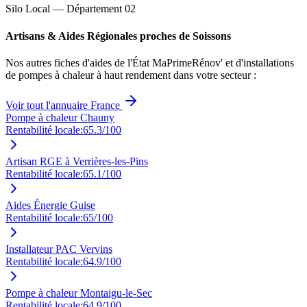
Silo Local — Département
02
Artisans & Aides Régionales proches de
Soissons
Nos autres fiches d'aides de l'État MaPrimeRénov' et d'installations
de pompes à chaleur à haut rendement dans votre secteur :
Voir tout l'annuaire France
Pompe à chaleur Chauny
Rentabilité locale:
65.3
/100
Artisan RGE à Verrières-les-Pins
Rentabilité locale:
65.1
/100
Aides Énergie Guise
Rentabilité locale:
65
/100
Installateur PAC Vervins
Rentabilité locale:
64.9
/100
Pompe à chaleur Montaigu-le-Sec
Rentabilité locale:
64.9
/100