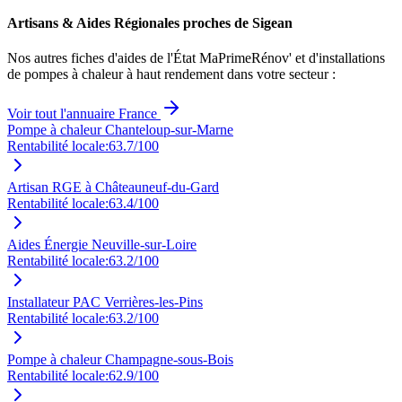
Artisans & Aides Régionales proches de
Sigean
Nos autres fiches d'aides de l'État MaPrimeRénov' et d'installations
de pompes à chaleur à haut rendement dans votre secteur :
Voir tout l'annuaire France
Pompe à chaleur Chanteloup-sur-Marne
Rentabilité locale:
63.7
/100
Artisan RGE à Châteauneuf-du-Gard
Rentabilité locale:
63.4
/100
Aides Énergie Neuville-sur-Loire
Rentabilité locale:
63.2
/100
Installateur PAC Verrières-les-Pins
Rentabilité locale:
63.2
/100
Pompe à chaleur Champagne-sous-Bois
Rentabilité locale:
62.9
/100