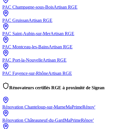
PAC
Champagne-sous-Bois
Artisan RGE
PAC
Gruissan
Artisan RGE
PAC
Saint-Aubin-sur-Mer
Artisan RGE
PAC
Montceau-les-Bains
Artisan RGE
PAC
Port-la-Nouvelle
Artisan RGE
PAC
Fayence-sur-Rhône
Artisan RGE
Rénovateurs certifiés RGE à proximité de
Sigean
Rénovation
Chanteloup-sur-Marne
MaPrimeRénov'
Rénovation
Châteauneuf-du-Gard
MaPrimeRénov'