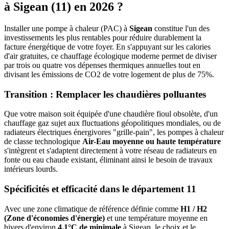
à
Sigean
(
11
) en 2026 ?
Installer une pompe à chaleur (PAC) à
Sigean
constitue l'un des
investissements les plus rentables pour réduire durablement la
facture énergétique de votre foyer. En s'appuyant sur les calories
d'air gratuites, ce chauffage écologique moderne permet de diviser
par trois ou quatre vos dépenses thermiques annuelles tout en
divisant les émissions de CO2 de votre logement de plus de 75%.
Transition : Remplacer les chaudières polluantes
Que votre maison soit équipée d'une chaudière fioul obsolète, d'un
chauffage gaz sujet aux fluctuations géopolitiques mondiales, ou de
radiateurs électriques énergivores "grille-pain", les pompes à chaleur
de classe technologique
Air-Eau moyenne ou haute température
s'intègrent et s'adaptent directement à votre réseau de radiateurs en
fonte ou eau chaude existant, éliminant ainsi le besoin de travaux
intérieurs lourds.
Spécificités et efficacité dans le département
11
Avec une zone climatique de référence définie comme
H1 / H2
(Zone d'économies d'énergie)
et une température moyenne en
hivers d'environ
4.1°C de minimale
à
Sigean
, le choix et le