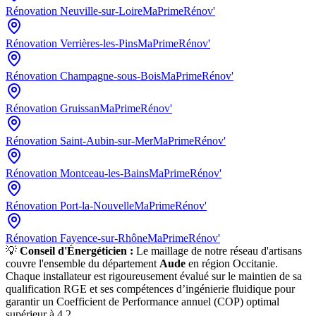
Rénovation
Neuville-sur-Loire
MaPrimeRénov'
Rénovation
Verrières-les-Pins
MaPrimeRénov'
Rénovation
Champagne-sous-Bois
MaPrimeRénov'
Rénovation
Gruissan
MaPrimeRénov'
Rénovation
Saint-Aubin-sur-Mer
MaPrimeRénov'
Rénovation
Montceau-les-Bains
MaPrimeRénov'
Rénovation
Port-la-Nouvelle
MaPrimeRénov'
Rénovation
Fayence-sur-Rhône
MaPrimeRénov'
💡
Conseil d'Énergéticien :
Le maillage de notre réseau d'artisans
couvre l'ensemble du département
Aude
en région
Occitanie
.
Chaque installateur est rigoureusement évalué sur le maintien de sa
qualification RGE et ses compétences d’ingénierie fluidique pour
garantir un Coefficient de Performance annuel (COP) optimal
supérieur à 4.2.