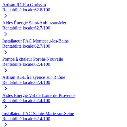
Artisan RGE à Gruissan
Rentabilité locale:
62.8
/100
Aides Énergie Saint-Aubin-sur-Mer
Rentabilité locale:
62.7
/100
Installateur PAC Montceau-les-Bains
Rentabilité locale:
62.7
/100
Pompe à chaleur Port-la-Nouvelle
Rentabilité locale:
62.4
/100
Artisan RGE à Fayence-sur-Rhône
Rentabilité locale:
62.4
/100
Aides Énergie Val-de-Loire-de-Provence
Rentabilité locale:
62.4
/100
Installateur PAC Sainte-Marie-sur-Seine
Rentabilité locale:
62.4
/100