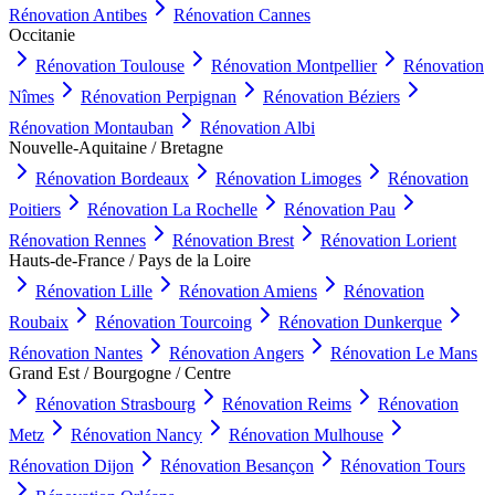
Rénovation
Antibes
Rénovation
Cannes
Occitanie
Rénovation
Toulouse
Rénovation
Montpellier
Rénovation
Nîmes
Rénovation
Perpignan
Rénovation
Béziers
Rénovation
Montauban
Rénovation
Albi
Nouvelle-Aquitaine / Bretagne
Rénovation
Bordeaux
Rénovation
Limoges
Rénovation
Poitiers
Rénovation
La Rochelle
Rénovation
Pau
Rénovation
Rennes
Rénovation
Brest
Rénovation
Lorient
Hauts-de-France / Pays de la Loire
Rénovation
Lille
Rénovation
Amiens
Rénovation
Roubaix
Rénovation
Tourcoing
Rénovation
Dunkerque
Rénovation
Nantes
Rénovation
Angers
Rénovation
Le Mans
Grand Est / Bourgogne / Centre
Rénovation
Strasbourg
Rénovation
Reims
Rénovation
Metz
Rénovation
Nancy
Rénovation
Mulhouse
Rénovation
Dijon
Rénovation
Besançon
Rénovation
Tours