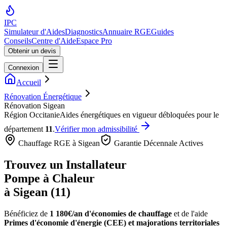
IPC
Simulateur d'Aides
Diagnostics
Annuaire RGE
Guides
Conseils
Centre d'Aide
Espace Pro
Obtenir un devis
Connexion
Accueil
Rénovation Énergétique
Rénovation Sigean
Région
Occitanie
Aides énergétiques en vigueur débloquées pour le
département
11
.
Vérifier mon admissibilité
Chauffage RGE à
Sigean
Garantie Décennale Actives
Trouvez un Installateur
Pompe à Chaleur
à
Sigean
(
11
)
Bénéficiez de
1 180€/an
d'économies de chauffage
et de l'aide
Primes d'économie d'énergie (CEE) et majorations territoriales