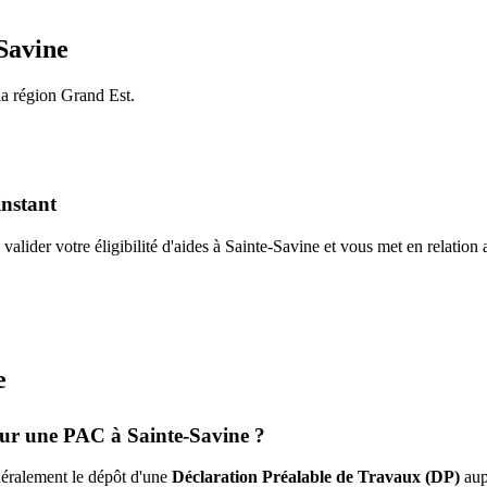
Savine
la région
Grand Est
.
instant
valider votre éligibilité d'aides à
Sainte-Savine
et vous met en relation
e
pour une PAC à
Sainte-Savine
?
énéralement le dépôt d'une
Déclaration Préalable de Travaux (DP)
aup