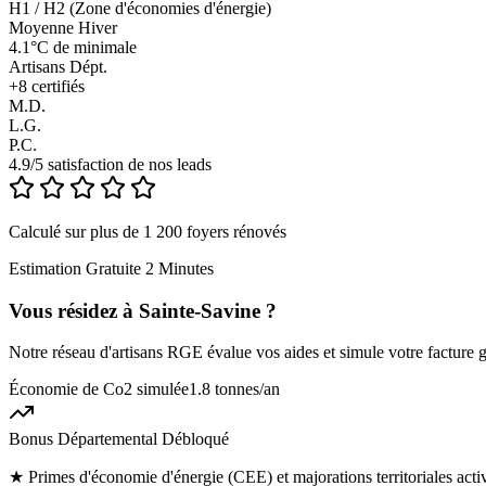
H1 / H2 (Zone d'économies d'énergie)
Moyenne Hiver
4.1°C de minimale
Artisans Dépt.
+
8
certifiés
M.D.
L.G.
P.C.
4.9/5 satisfaction de nos leads
Calculé sur plus de 1 200 foyers rénovés
Estimation Gratuite 2 Minutes
Vous résidez à
Sainte-Savine
?
Notre réseau d'artisans RGE évalue vos aides et simule votre facture g
Économie de Co2 simulée
1.8 tonnes
/an
Bonus Départemental Débloqué
★
Primes d'économie d'énergie (CEE) et majorations territoriales act