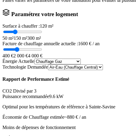
Faites varier les paramètres de votre habitation pour évaluer la puissa
Paramétrez votre logement
Surface à chauffer :
120
m²
50 m²
150 m²
300 m²
Facture de chauffage annuelle actuelle :
1600
€ / an
400 €
2 000 €
4 000 €
Énergie Actuelle
Technologie Demandée
Rapport de Performance Estimé
CO2 Divisé par 3
Puissance recommandée
9.6
kW
Optimal pour les températures de référence à
Sainte-Savine
Économie de Chauffage estimée
~
880
€ / an
Moins de dépenses de fonctionnement