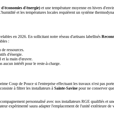
 d'économies d'énergie)
et une température moyenne en hivers d'envi
 L'humidité et les températures locales requièrent un système thermody
ables en 2026. En sollicitant notre réseau d'artisans labellisés
Reconn
bles :
u de ressources.
tifs d'énergie.
l et la main d'œuvre.
 aucun intérêt pour le reste-à-charge.
rime Coup de Pouce si l'entreprise effectuant les travaux n'est pas port
siste à filtrer les installateurs à
Sainte-Savine
pour ne conserver que 
 accompagnement personnalisé avec nos installateurs RGE qualifiés et 
lateur expérimenté saura adapter l'emplacement de l'unité extérieure de 