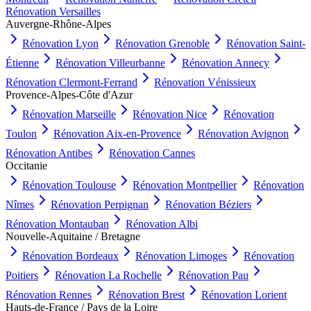
Rénovation
Versailles
Auvergne-Rhône-Alpes
Rénovation
Lyon
Rénovation
Grenoble
Rénovation
Saint-
Étienne
Rénovation
Villeurbanne
Rénovation
Annecy
Rénovation
Clermont-Ferrand
Rénovation
Vénissieux
Provence-Alpes-Côte d'Azur
Rénovation
Marseille
Rénovation
Nice
Rénovation
Toulon
Rénovation
Aix-en-Provence
Rénovation
Avignon
Rénovation
Antibes
Rénovation
Cannes
Occitanie
Rénovation
Toulouse
Rénovation
Montpellier
Rénovation
Nîmes
Rénovation
Perpignan
Rénovation
Béziers
Rénovation
Montauban
Rénovation
Albi
Nouvelle-Aquitaine / Bretagne
Rénovation
Bordeaux
Rénovation
Limoges
Rénovation
Poitiers
Rénovation
La Rochelle
Rénovation
Pau
Rénovation
Rennes
Rénovation
Brest
Rénovation
Lorient
Hauts-de-France / Pays de la Loire