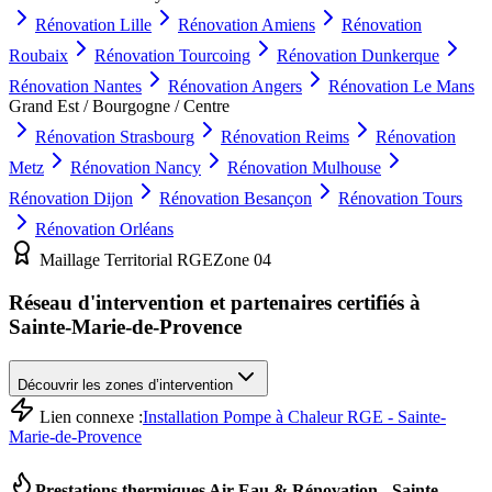
Rénovation
Lille
Rénovation
Amiens
Rénovation
Roubaix
Rénovation
Tourcoing
Rénovation
Dunkerque
Rénovation
Nantes
Rénovation
Angers
Rénovation
Le Mans
Grand Est / Bourgogne / Centre
Rénovation
Strasbourg
Rénovation
Reims
Rénovation
Metz
Rénovation
Nancy
Rénovation
Mulhouse
Rénovation
Dijon
Rénovation
Besançon
Rénovation
Tours
Rénovation
Orléans
Maillage Territorial RGE
Zone
04
Réseau d'intervention et partenaires certifiés à
Sainte-Marie-de-Provence
Découvrir les zones d’intervention
Lien connexe :
Installation Pompe à Chaleur RGE - Sainte-
Marie-de-Provence
Prestations thermiques Air-Eau & Rénovation -
Sainte-