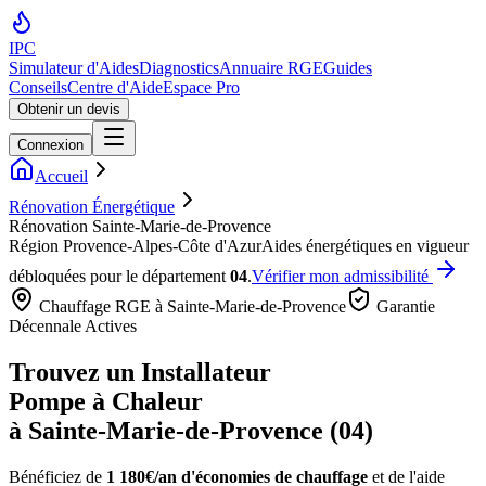
IPC
Simulateur d'Aides
Diagnostics
Annuaire RGE
Guides
Conseils
Centre d'Aide
Espace Pro
Obtenir un devis
Connexion
Accueil
Rénovation Énergétique
Rénovation Sainte-Marie-de-Provence
Région
Provence-Alpes-Côte d'Azur
Aides énergétiques en vigueur
débloquées pour le département
04
.
Vérifier mon admissibilité
Chauffage RGE à
Sainte-Marie-de-Provence
Garantie
Décennale Actives
Trouvez un Installateur
Pompe à Chaleur
à
Sainte-Marie-de-Provence
(
04
)
Bénéficiez de
1 180€/an
d'économies de chauffage
et de l'aide