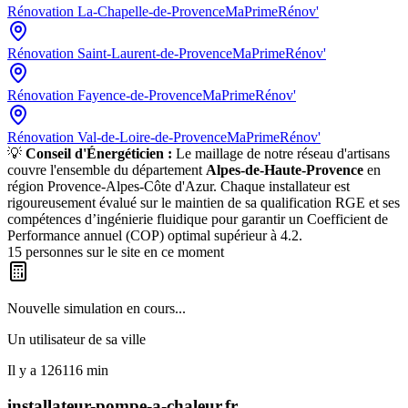
Rénovation
La-Chapelle-de-Provence
MaPrimeRénov'
Rénovation
Saint-Laurent-de-Provence
MaPrimeRénov'
Rénovation
Fayence-de-Provence
MaPrimeRénov'
Rénovation
Val-de-Loire-de-Provence
MaPrimeRénov'
💡
Conseil d'Énergéticien :
Le maillage de notre réseau d'artisans
couvre l'ensemble du département
Alpes-de-Haute-Provence
en
région
Provence-Alpes-Côte d'Azur
. Chaque installateur est
rigoureusement évalué sur le maintien de sa qualification RGE et ses
compétences d’ingénierie fluidique pour garantir un Coefficient de
Performance annuel (COP) optimal supérieur à 4.2.
15
personnes sur le site en ce moment
Nouvelle simulation en cours...
Un utilisateur de
sa ville
Il y a
126116
min
installateur-pompe-a-chaleur.fr