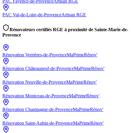
PAC
Fayence-de-Provence
Artisan RGE
PAC
Val-de-Loire-de-Provence
Artisan RGE
Rénovateurs certifiés RGE à proximité de
Sainte-Marie-de-
Provence
Rénovation
Verrières-de-Provence
MaPrimeRénov'
Rénovation
Châteauneuf-de-Provence
MaPrimeRénov'
Rénovation
Neuville-de-Provence
MaPrimeRénov'
Rénovation
Montceau-de-Provence
MaPrimeRénov'
Rénovation
Champagne-de-Provence
MaPrimeRénov'
Rénovation
Saint-Aubin-de-Provence
MaPrimeRénov'