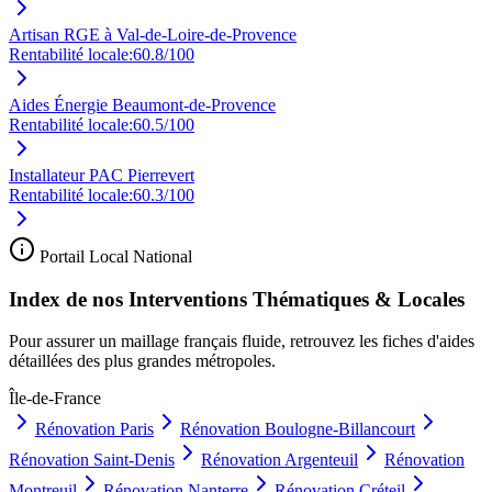
Artisan RGE à Val-de-Loire-de-Provence
Rentabilité locale:
60.8
/100
Aides Énergie Beaumont-de-Provence
Rentabilité locale:
60.5
/100
Installateur PAC Pierrevert
Rentabilité locale:
60.3
/100
Portail Local National
Index de nos Interventions Thématiques & Locales
Pour assurer un maillage français fluide, retrouvez les fiches d'aides
détaillées des plus grandes métropoles.
Île-de-France
Rénovation
Paris
Rénovation
Boulogne-Billancourt
Rénovation
Saint-Denis
Rénovation
Argenteuil
Rénovation
Montreuil
Rénovation
Nanterre
Rénovation
Créteil