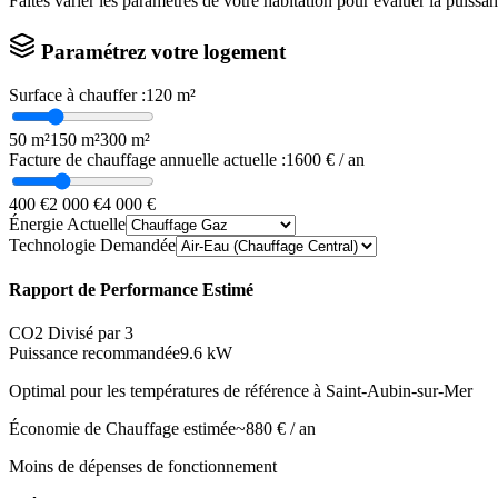
Faites varier les paramètres de votre habitation pour évaluer la puissa
Paramétrez votre logement
Surface à chauffer :
120
m²
50 m²
150 m²
300 m²
Facture de chauffage annuelle actuelle :
1600
€ / an
400 €
2 000 €
4 000 €
Énergie Actuelle
Technologie Demandée
Rapport de Performance Estimé
CO2 Divisé par 3
Puissance recommandée
9.6
kW
Optimal pour les températures de référence à
Saint-Aubin-sur-Mer
Économie de Chauffage estimée
~
880
€ / an
Moins de dépenses de fonctionnement