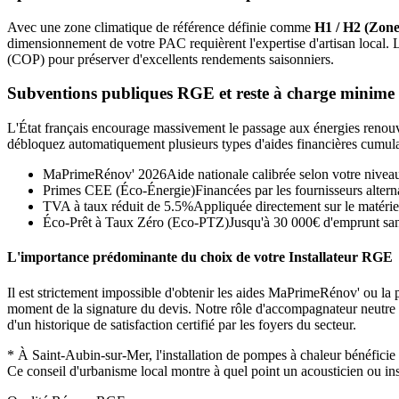
Avec une zone climatique de référence définie comme
H1 / H2 (Zone
dimensionnement de votre PAC requièrent l'expertise d'artisan local.
(COP) pour préserver d'excellents rendements saisonniers.
Subventions publiques RGE et reste à charge minime
L'État français encourage massivement le passage aux énergies renouvel
débloquez automatiquement plusieurs types d'aides financières cumula
MaPrimeRénov' 2026
Aide nationale calibrée selon votre nivea
Primes CEE (Éco-Énergie)
Financées par les fournisseurs alterna
TVA à taux réduit de 5.5%
Appliquée directement sur le matérie
Éco-Prêt à Taux Zéro (Eco-PTZ)
Jusqu'à 30 000€ d'emprunt sans
L'importance prédominante du choix de votre Installateur RGE
Il est strictement impossible d'obtenir les aides MaPrimeRénov' ou la p
moment de la signature du devis. Notre rôle d'accompagnateur neutre con
d'un historique de satisfaction certifié par les foyers du secteur.
*
À Saint-Aubin-sur-Mer, l'installation de pompes à chaleur bénéfic
Ce conseil d'urbanisme local montre à quel point un acousticien ou ins