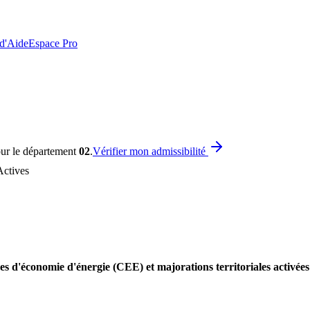
 d'Aide
Espace Pro
our le département
02
.
Vérifier mon admissibilité
Actives
es d'économie d'énergie (CEE) et majorations territoriales activée