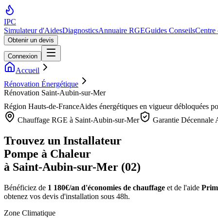
IPC
Simulateur d'Aides
Diagnostics
Annuaire RGE
Guides Conseils
Centre
Obtenir un devis
Connexion
Accueil
Rénovation Énergétique
Rénovation Saint-Aubin-sur-Mer
Région
Hauts-de-France
Aides énergétiques en vigueur débloquées p
Chauffage RGE à
Saint-Aubin-sur-Mer
Garantie Décennale 
Trouvez un Installateur
Pompe à Chaleur
à
Saint-Aubin-sur-Mer
(
02
)
Bénéficiez de
1 180€/an
d'économies de chauffage
et de l'aide
Prim
obtenez vos devis d'installation sous 48h.
Zone Climatique