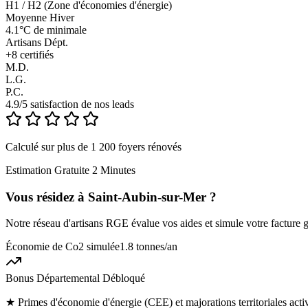
H1 / H2 (Zone d'économies d'énergie)
Moyenne Hiver
4.1°C de minimale
Artisans Dépt.
+
8
certifiés
M.D.
L.G.
P.C.
4.9/5 satisfaction de nos leads
Calculé sur plus de 1 200 foyers rénovés
Estimation Gratuite 2 Minutes
Vous résidez à
Saint-Aubin-sur-Mer
?
Notre réseau d'artisans RGE évalue vos aides et simule votre facture g
Économie de Co2 simulée
1.8 tonnes
/an
Bonus Départemental Débloqué
★
Primes d'économie d'énergie (CEE) et majorations territoriales act