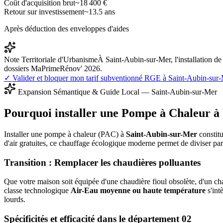
Coût d'acquisition brut
~
18 400
€
Retour sur investissement
~
13.5
ans
Après déduction des enveloppes d'aides
Note Territoriale d'Urbanisme
À Saint-Aubin-sur-Mer, l'installation d
dossiers MaPrimeRénov' 2026.
✓ Valider et bloquer mon tarif subventionné RGE à
Saint-Aubin-sur
Expansion Sémantique & Guide Local —
Saint-Aubin-sur-Mer
Pourquoi installer une Pompe à Chaleur à
Installer une pompe à chaleur (PAC) à
Saint-Aubin-sur-Mer
constitu
d'air gratuites, ce chauffage écologique moderne permet de diviser pa
Transition : Remplacer les chaudières polluantes
Que votre maison soit équipée d'une chaudière fioul obsolète, d'un cha
classe technologique
Air-Eau moyenne ou haute température
s'int
lourds.
Spécificités et efficacité dans le département
02