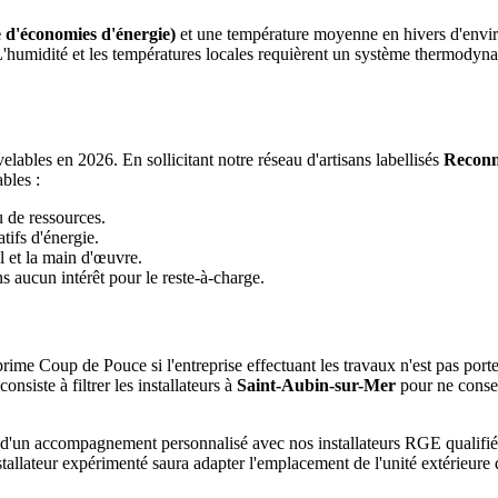
 d'économies d'énergie)
et une température moyenne en hivers d'envi
 L'humidité et les températures locales requièrent un système thermody
ables en 2026. En sollicitant notre réseau d'artisans labellisés
Reconn
bles :
u de ressources.
tifs d'énergie.
l et la main d'œuvre.
 aucun intérêt pour le reste-à-charge.
rime Coup de Pouce si l'entreprise effectuant les travaux n'est pas port
siste à filtrer les installateurs à
Saint-Aubin-sur-Mer
pour ne conser
ie d'un accompagnement personnalisé avec nos installateurs RGE qualif
tallateur expérimenté saura adapter l'emplacement de l'unité extérieure 