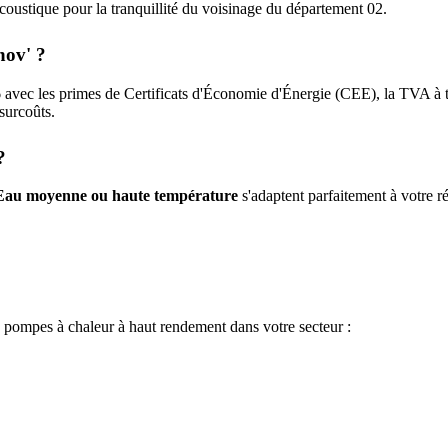
n acoustique pour la tranquillité du voisinage du département
02
.
nov' ?
6
avec les primes de Certificats d'Économie d'Énergie (CEE), la TVA à 
 surcoûts.
?
Eau moyenne ou haute température
s'adaptent parfaitement à votre ré
e pompes à chaleur à haut rendement dans votre secteur :