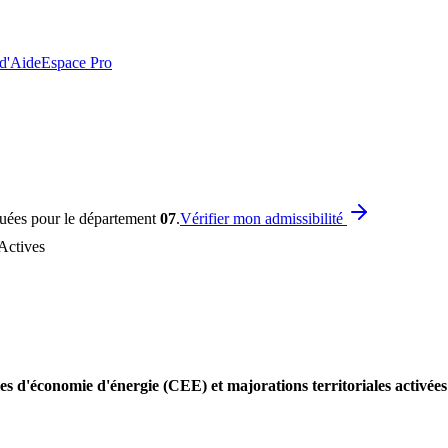
 d'Aide
Espace Pro
quées pour le département
07
.
Vérifier mon admissibilité
Actives
es d'économie d'énergie (CEE) et majorations territoriales activée