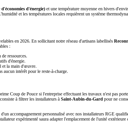
 d'économies d'énergie)
et une température moyenne en hivers d'envi
 L'humidité et les températures locales requièrent un système thermody
ables en 2026. En sollicitant notre réseau d'artisans labellisés
Reconn
bles :
u de ressources.
tifs d'énergie.
l et la main d'œuvre.
 aucun intérêt pour le reste-à-charge.
rime Coup de Pouce si l'entreprise effectuant les travaux n'est pas port
siste à filtrer les installateurs à
Saint-Aubin-du-Gard
pour ne conse
ie d'un accompagnement personnalisé avec nos installateurs RGE qualif
tallateur expérimenté saura adapter l'emplacement de l'unité extérieure 