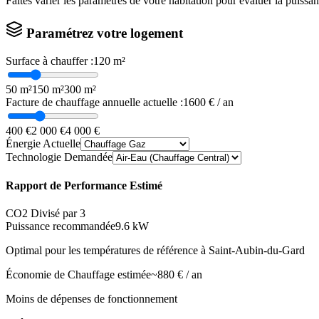
Faites varier les paramètres de votre habitation pour évaluer la puissa
Paramétrez votre logement
Surface à chauffer :
120
m²
50 m²
150 m²
300 m²
Facture de chauffage annuelle actuelle :
1600
€ / an
400 €
2 000 €
4 000 €
Énergie Actuelle
Technologie Demandée
Rapport de Performance Estimé
CO2 Divisé par 3
Puissance recommandée
9.6
kW
Optimal pour les températures de référence à
Saint-Aubin-du-Gard
Économie de Chauffage estimée
~
880
€ / an
Moins de dépenses de fonctionnement