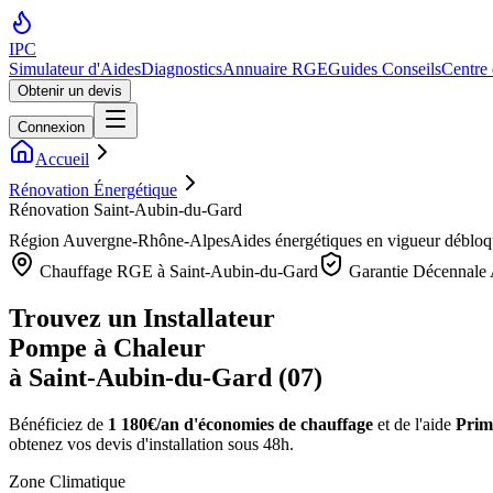
IPC
Simulateur d'Aides
Diagnostics
Annuaire RGE
Guides Conseils
Centre
Obtenir un devis
Connexion
Accueil
Rénovation Énergétique
Rénovation Saint-Aubin-du-Gard
Région
Auvergne-Rhône-Alpes
Aides énergétiques en vigueur déblo
Chauffage RGE à
Saint-Aubin-du-Gard
Garantie Décennale 
Trouvez un Installateur
Pompe à Chaleur
à
Saint-Aubin-du-Gard
(
07
)
Bénéficiez de
1 180€/an
d'économies de chauffage
et de l'aide
Prim
obtenez vos devis d'installation sous 48h.
Zone Climatique