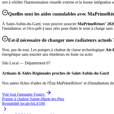
sert à vérifier l'harmonisation visuelle externe et la bonne intégratio
Quelles sont les aides cumulables avec MaPrimeRé
À
Saint-Aubin-du-Gard
, vous pouvez associer
MaPrimeRénov' 202
l'installateur, et l'éco-prêt à taux zéro pour étaler le reste à charge sans
Est-il nécessaire de changer mes radiateurs actuels 
Non, pas du tout. Les pompes à chaleur de classe technologique
Air-
énergétique sans toucher aux émetteurs en fonte ou acier.
Silo Local — Département
07
Artisans & Aides Régionales proches de
Saint-Aubin-du-Gard
Nos autres fiches d'aides de l'État MaPrimeRénov' et d'installations d
Voir tout l'annuaire France
Pompe à chaleur Sainte-Marie-les-Pins
Rentabilité locale:
64.4
/100