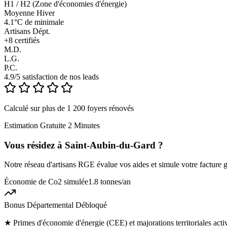
H1 / H2 (Zone d'économies d'énergie)
Moyenne Hiver
4.1°C de minimale
Artisans Dépt.
+
8
certifiés
M.D.
L.G.
P.C.
4.9/5 satisfaction de nos leads
Calculé sur plus de 1 200 foyers rénovés
Estimation Gratuite 2 Minutes
Vous résidez à
Saint-Aubin-du-Gard
?
Notre réseau d'artisans RGE évalue vos aides et simule votre facture g
Économie de Co2 simulée
1.8 tonnes
/an
Bonus Départemental Débloqué
★
Primes d'économie d'énergie (CEE) et majorations territoriales act