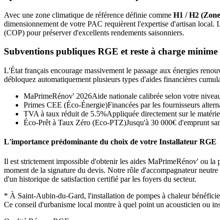
Avec une zone climatique de référence définie comme
H1 / H2 (Zone
dimensionnement de votre PAC requièrent l'expertise d'artisan local.
(COP) pour préserver d'excellents rendements saisonniers.
Subventions publiques RGE et reste à charge minime
L'État français encourage massivement le passage aux énergies renouvel
débloquez automatiquement plusieurs types d'aides financières cumula
MaPrimeRénov' 2026
Aide nationale calibrée selon votre nivea
Primes CEE (Éco-Énergie)
Financées par les fournisseurs alterna
TVA à taux réduit de 5.5%
Appliquée directement sur le matérie
Éco-Prêt à Taux Zéro (Eco-PTZ)
Jusqu'à 30 000€ d'emprunt sans
L'importance prédominante du choix de votre Installateur RGE
Il est strictement impossible d'obtenir les aides MaPrimeRénov' ou la p
moment de la signature du devis. Notre rôle d'accompagnateur neutre con
d'un historique de satisfaction certifié par les foyers du secteur.
*
À Saint-Aubin-du-Gard, l'installation de pompes à chaleur bénéfic
Ce conseil d'urbanisme local montre à quel point un acousticien ou ins