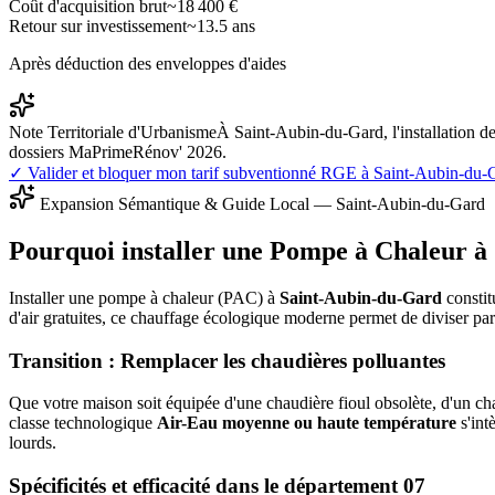
Coût d'acquisition brut
~
18 400
€
Retour sur investissement
~
13.5
ans
Après déduction des enveloppes d'aides
Note Territoriale d'Urbanisme
À Saint-Aubin-du-Gard, l'installation d
dossiers MaPrimeRénov' 2026.
✓ Valider et bloquer mon tarif subventionné RGE à
Saint-Aubin-du-
Expansion Sémantique & Guide Local —
Saint-Aubin-du-Gard
Pourquoi installer une Pompe à Chaleur à
Installer une pompe à chaleur (PAC) à
Saint-Aubin-du-Gard
constit
d'air gratuites, ce chauffage écologique moderne permet de diviser pa
Transition : Remplacer les chaudières polluantes
Que votre maison soit équipée d'une chaudière fioul obsolète, d'un cha
classe technologique
Air-Eau moyenne ou haute température
s'int
lourds.
Spécificités et efficacité dans le département
07