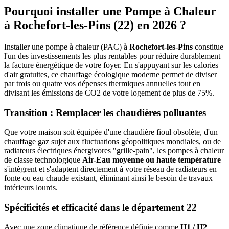
Pourquoi installer une Pompe à Chaleur
à
Rochefort-les-Pins
(
22
) en 2026 ?
Installer une pompe à chaleur (PAC) à
Rochefort-les-Pins
constitue
l'un des investissements les plus rentables pour réduire durablement
la facture énergétique de votre foyer. En s'appuyant sur les calories
d'air gratuites, ce chauffage écologique moderne permet de diviser
par trois ou quatre vos dépenses thermiques annuelles tout en
divisant les émissions de CO2 de votre logement de plus de 75%.
Transition : Remplacer les chaudières polluantes
Que votre maison soit équipée d'une chaudière fioul obsolète, d'un
chauffage gaz sujet aux fluctuations géopolitiques mondiales, ou de
radiateurs électriques énergivores "grille-pain", les pompes à chaleur
de classe technologique
Air-Eau moyenne ou haute température
s'intègrent et s'adaptent directement à votre réseau de radiateurs en
fonte ou eau chaude existant, éliminant ainsi le besoin de travaux
intérieurs lourds.
Spécificités et efficacité dans le département
22
Avec une zone climatique de référence définie comme
H1 / H2