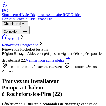
IPC
Simulateur d'Aides
Diagnostics
Annuaire RGE
Guides
Conseils
Centre d'Aide
Espace Pro
Obtenir un devis
Connexion
Accueil
Rénovation Énergétique
Rénovation Rochefort-les-Pins
Région
Bretagne
Aides énergétiques en vigueur débloquées pour le
département
22
.
Vérifier mon admissibilité
Chauffage RGE à
Rochefort-les-Pins
Garantie Décennale
Actives
Trouvez un Installateur
Pompe à Chaleur
à
Rochefort-les-Pins
(
22
)
Bénéficiez de
1 180€/an
d'économies de chauffage
et de l'aide