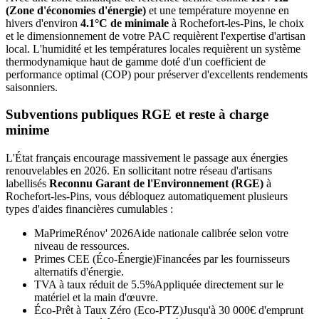
(Zone d'économies d'énergie)
et une température moyenne en
hivers d'environ
4.1°C de minimale
à
Rochefort-les-Pins
, le choix
et le dimensionnement de votre PAC requièrent l'expertise d'artisan
local. L'humidité et les températures locales requièrent un système
thermodynamique haut de gamme doté d'un coefficient de
performance optimal (COP) pour préserver d'excellents rendements
saisonniers.
Subventions publiques RGE et reste à charge
minime
L'État français encourage massivement le passage aux énergies
renouvelables en 2026. En sollicitant notre réseau d'artisans
labellisés
Reconnu Garant de l'Environnement (RGE)
à
Rochefort-les-Pins
, vous débloquez automatiquement plusieurs
types d'aides financières cumulables :
MaPrimeRénov' 2026
Aide nationale calibrée selon votre
niveau de ressources.
Primes CEE (Éco-Énergie)
Financées par les fournisseurs
alternatifs d'énergie.
TVA à taux réduit de 5.5%
Appliquée directement sur le
matériel et la main d'œuvre.
Éco-Prêt à Taux Zéro (Eco-PTZ)
Jusqu'à 30 000€ d'emprunt