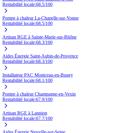
Rentabilité locale:
68.5
/100
Pompe à chaleur La-Chapelle-sur-Yonne
Rentabilité locale:
68.5
/100
Artisan RGE à Sainte-Marie-sur-Rhône
Rentabilité locale:
68.3
/100
Aides Énergie Saint-Aubin-de-Provence
Rentabilité locale:
68.3
/100
Installateur PAC Montceau-en-Bugey
Rentabilité locale:
68.1
/100
Pompe à chaleur Champagne-en-Vexin
Rentabilité locale:
67.9
/100
Artisan RGE à Lannion
Rentabilité locale:
67.7
/100
Aides Énergie Neuville-sur-Seine