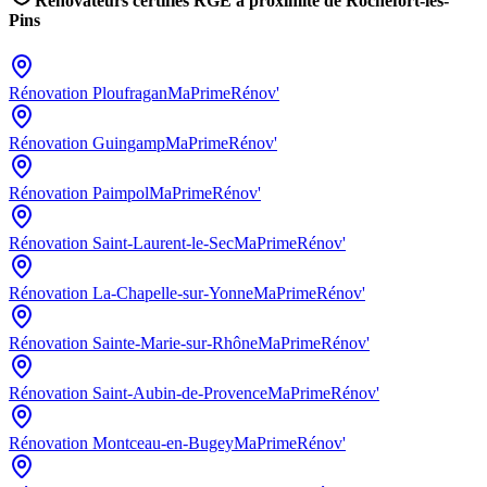
Rénovateurs certifiés RGE à proximité de
Rochefort-les-
Pins
Rénovation
Ploufragan
MaPrimeRénov'
Rénovation
Guingamp
MaPrimeRénov'
Rénovation
Paimpol
MaPrimeRénov'
Rénovation
Saint-Laurent-le-Sec
MaPrimeRénov'
Rénovation
La-Chapelle-sur-Yonne
MaPrimeRénov'
Rénovation
Sainte-Marie-sur-Rhône
MaPrimeRénov'
Rénovation
Saint-Aubin-de-Provence
MaPrimeRénov'
Rénovation
Montceau-en-Bugey
MaPrimeRénov'