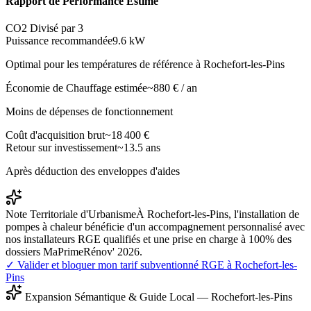
Rapport de Performance Estimé
CO2 Divisé par 3
Puissance recommandée
9.6
kW
Optimal pour les températures de référence à
Rochefort-les-Pins
Économie de Chauffage estimée
~
880
€ / an
Moins de dépenses de fonctionnement
Coût d'acquisition brut
~
18 400
€
Retour sur investissement
~
13.5
ans
Après déduction des enveloppes d'aides
Note Territoriale d'Urbanisme
À Rochefort-les-Pins, l'installation de
pompes à chaleur bénéficie d'un accompagnement personnalisé avec
nos installateurs RGE qualifiés et une prise en charge à 100% des
dossiers MaPrimeRénov' 2026.
✓ Valider et bloquer mon tarif subventionné RGE à
Rochefort-les-
Pins
Expansion Sémantique & Guide Local —
Rochefort-les-Pins