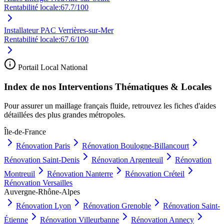
Rentabilité locale:
67.7
/100
Installateur PAC Verrières-sur-Mer
Rentabilité locale:
67.6
/100
Portail Local National
Index de nos Interventions Thématiques & Locales
Pour assurer un maillage français fluide, retrouvez les fiches d'aides
détaillées des plus grandes métropoles.
Île-de-France
Rénovation
Paris
Rénovation
Boulogne-Billancourt
Rénovation
Saint-Denis
Rénovation
Argenteuil
Rénovation
Montreuil
Rénovation
Nanterre
Rénovation
Créteil
Rénovation
Versailles
Auvergne-Rhône-Alpes
Rénovation
Lyon
Rénovation
Grenoble
Rénovation
Saint-
Étienne
Rénovation
Villeurbanne
Rénovation
Annecy