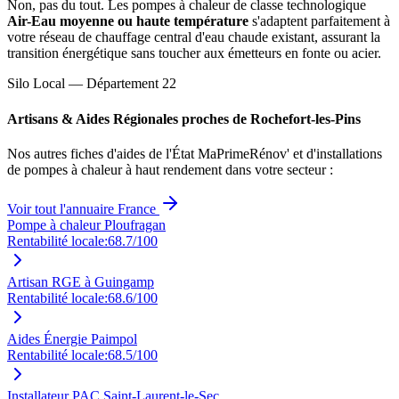
Non, pas du tout. Les pompes à chaleur de classe technologique
Air-Eau moyenne ou haute température
s'adaptent parfaitement à
votre réseau de chauffage central d'eau chaude existant, assurant la
transition énergétique sans toucher aux émetteurs en fonte ou acier.
Silo Local — Département
22
Artisans & Aides Régionales proches de
Rochefort-les-Pins
Nos autres fiches d'aides de l'État MaPrimeRénov' et d'installations
de pompes à chaleur à haut rendement dans votre secteur :
Voir tout l'annuaire France
Pompe à chaleur Ploufragan
Rentabilité locale:
68.7
/100
Artisan RGE à Guingamp
Rentabilité locale:
68.6
/100
Aides Énergie Paimpol
Rentabilité locale:
68.5
/100
Installateur PAC Saint-Laurent-le-Sec