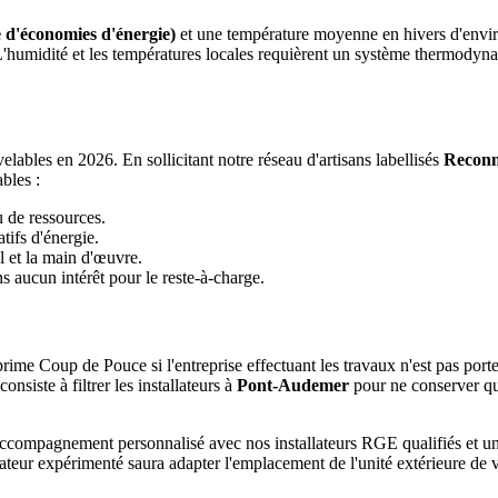
 d'économies d'énergie)
et une température moyenne en hivers d'envi
 L'humidité et les températures locales requièrent un système thermody
ables en 2026. En sollicitant notre réseau d'artisans labellisés
Reconn
bles :
u de ressources.
tifs d'énergie.
l et la main d'œuvre.
 aucun intérêt pour le reste-à-charge.
rime Coup de Pouce si l'entreprise effectuant les travaux n'est pas port
siste à filtrer les installateurs à
Pont-Audemer
pour ne conserver qu
 accompagnement personnalisé avec nos installateurs RGE qualifiés et
lateur expérimenté saura adapter l'emplacement de l'unité extérieure de 