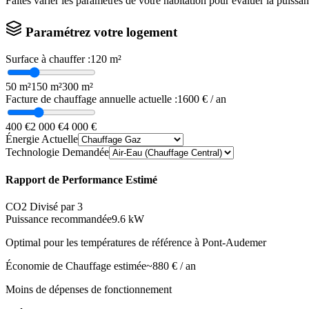
Faites varier les paramètres de votre habitation pour évaluer la puissa
Paramétrez votre logement
Surface à chauffer :
120
m²
50 m²
150 m²
300 m²
Facture de chauffage annuelle actuelle :
1600
€ / an
400 €
2 000 €
4 000 €
Énergie Actuelle
Technologie Demandée
Rapport de Performance Estimé
CO2 Divisé par 3
Puissance recommandée
9.6
kW
Optimal pour les températures de référence à
Pont-Audemer
Économie de Chauffage estimée
~
880
€ / an
Moins de dépenses de fonctionnement