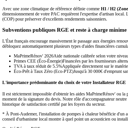
Avec une zone climatique de référence définie comme
H1 / H2 (Zone
dimensionnement de votre PAC requièrent l'expertise d'artisan local.
(COP) pour préserver d'excellents rendements saisonniers.
Subventions publiques RGE et reste à charge minime
L'État français encourage massivement le passage aux énergies renouvel
débloquez automatiquement plusieurs types d'aides financières cumula
MaPrimeRénov' 2026
Aide nationale calibrée selon votre nivea
Primes CEE (Éco-Énergie)
Financées par les fournisseurs alterna
TVA à taux réduit de 5.5%
Appliquée directement sur le matérie
Éco-Prêt à Taux Zéro (Eco-PTZ)
Jusqu'à 30 000€ d'emprunt sans
L'importance prédominante du choix de votre Installateur RGE
Il est strictement impossible d'obtenir les aides MaPrimeRénov' ou la p
moment de la signature du devis. Notre rôle d'accompagnateur neutre con
historique de satisfaction certifié par les foyers du secteur.
*
À Pont-Audemer, l'installation de pompes à chaleur bénéficie d'un
conseil d'urbanisme local montre à quel point un acousticien ou instal