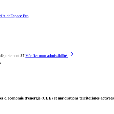
 d'Aide
Espace Pro
e département
27
.
Vérifier mon admissibilité
s
es d'économie d'énergie (CEE) et majorations territoriales activée