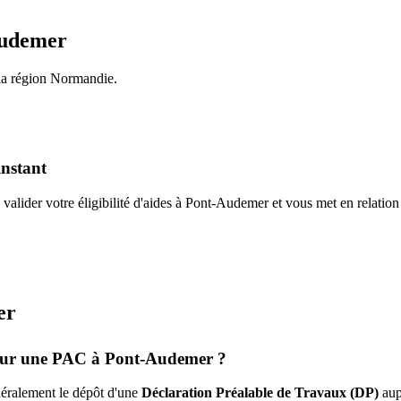
udemer
la région
Normandie
.
instant
valider votre éligibilité d'aides à
Pont-Audemer
et vous met en relatio
er
pour une PAC à
Pont-Audemer
?
énéralement le dépôt d'une
Déclaration Préalable de Travaux (DP)
aup