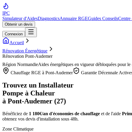
IPC
Simulateur d'Aides
Diagnostics
Annuaire RGE
Guides Conseils
Centre
Obtenir un devis
Connexion
Accueil
Rénovation Énergétique
Rénovation Pont-Audemer
Région
Normandie
Aides énergétiques en vigueur débloquées pour l
Chauffage RGE à
Pont-Audemer
Garantie Décennale Active
Trouvez un Installateur
Pompe à Chaleur
à
Pont-Audemer
(
27
)
Bénéficiez de
1 180€/an
d'économies de chauffage
et de l'aide
Prim
obtenez vos devis d'installation sous 48h.
Zone Climatique