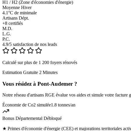
H1 / H2 (Zone d'économies d'énergie)
Moyenne Hiver
4.1°C de minimale
Artisans Dépt.
+
8
certifiés
M.D.
L.G.
P.C.
4.9/5 satisfaction de nos leads
Calculé sur plus de 1 200 foyers rénovés
Estimation Gratuite 2 Minutes
Vous résidez à
Pont-Audemer
?
Notre réseau d'artisans RGE évalue vos aides et simule votre facture g
Économie de Co2 simulée
1.8 tonnes
/an
Bonus Départemental Débloqué
★
Primes d'économie d'énergie (CEE) et majorations territoriales act