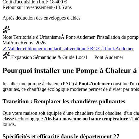
Coût d'acquisition brut
~
18 400
€
Retour sur investissement
~
13.5
ans
Après déduction des enveloppes d'aides
Note Territoriale d'Urbanisme
À Pont-Audemer, l'installation de pompe
MaPrimeRénov' 2026.
✓ Valider et bloquer mon tarif subventionné RGE à
Pont-Audemer
Expansion Sémantique & Guide Local —
Pont-Audemer
Pourquoi installer une Pompe à Chaleur à
Installer une pompe à chaleur (PAC) à
Pont-Audemer
constitue l'un 
gratuites, ce chauffage écologique moderne permet de diviser par tro
Transition : Remplacer les chaudières polluantes
Que votre maison soit équipée d'une chaudière fioul obsolète, d'un cha
classe technologique
Air-Eau moyenne ou haute température
s'int
lourds.
Spécificités et efficacité dans le département
27