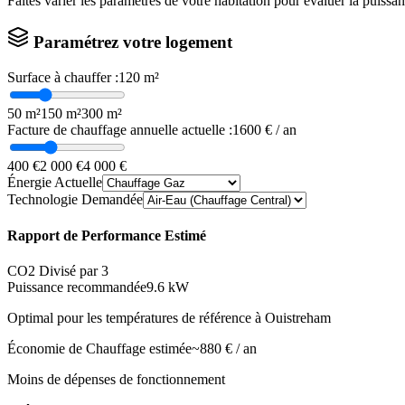
Faites varier les paramètres de votre habitation pour évaluer la puissa
Paramétrez votre logement
Surface à chauffer :
120
m²
50 m²
150 m²
300 m²
Facture de chauffage annuelle actuelle :
1600
€ / an
400 €
2 000 €
4 000 €
Énergie Actuelle
Technologie Demandée
Rapport de Performance Estimé
CO2 Divisé par 3
Puissance recommandée
9.6
kW
Optimal pour les températures de référence à
Ouistreham
Économie de Chauffage estimée
~
880
€ / an
Moins de dépenses de fonctionnement