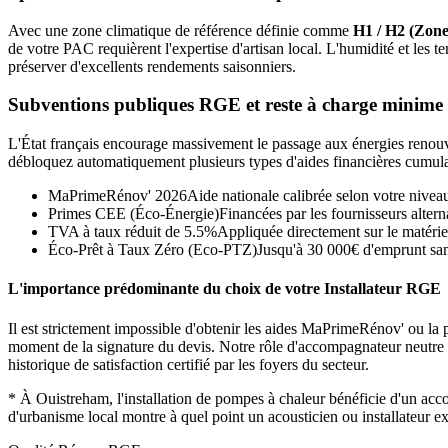
Avec une zone climatique de référence définie comme
H1 / H2 (Zone
de votre PAC requièrent l'expertise d'artisan local. L'humidité et l
préserver d'excellents rendements saisonniers.
Subventions publiques RGE et reste à charge minime
L'État français encourage massivement le passage aux énergies renouvel
débloquez automatiquement plusieurs types d'aides financières cumula
MaPrimeRénov' 2026
Aide nationale calibrée selon votre nivea
Primes CEE (Éco-Énergie)
Financées par les fournisseurs alterna
TVA à taux réduit de 5.5%
Appliquée directement sur le matérie
Éco-Prêt à Taux Zéro (Eco-PTZ)
Jusqu'à 30 000€ d'emprunt sans
L'importance prédominante du choix de votre Installateur RGE
Il est strictement impossible d'obtenir les aides MaPrimeRénov' ou la p
moment de la signature du devis. Notre rôle d'accompagnateur neutre con
historique de satisfaction certifié par les foyers du secteur.
*
À Ouistreham, l'installation de pompes à chaleur bénéficie d'un a
d'urbanisme local montre à quel point un acousticien ou installateur e