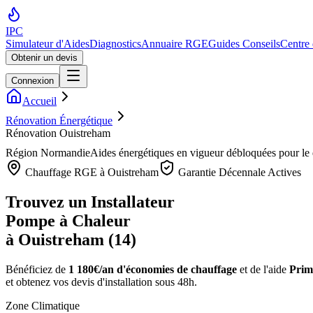
IPC
Simulateur d'Aides
Diagnostics
Annuaire RGE
Guides Conseils
Centre
Obtenir un devis
Connexion
Accueil
Rénovation Énergétique
Rénovation Ouistreham
Région
Normandie
Aides énergétiques en vigueur débloquées pour l
Chauffage RGE à
Ouistreham
Garantie Décennale Actives
Trouvez un Installateur
Pompe à Chaleur
à
Ouistreham
(
14
)
Bénéficiez de
1 180€/an
d'économies de chauffage
et de l'aide
Prim
et obtenez vos devis d'installation sous 48h.
Zone Climatique