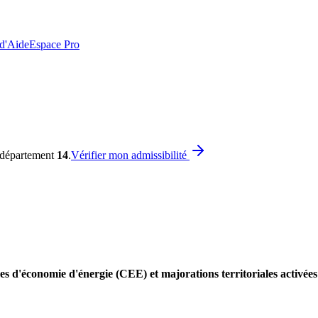
 d'Aide
Espace Pro
e département
14
.
Vérifier mon admissibilité
es d'économie d'énergie (CEE) et majorations territoriales activée