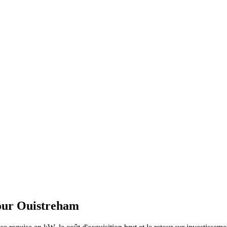
our
Ouistreham