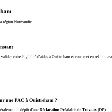
eham
la région
Normandie
.
instant
valider votre éligibilité d'aides à
Ouistreham
et vous met en relation a
pour une PAC à
Ouistreham
?
énéralement le dépôt d'une
Déclaration Préalable de Travaux (DP)
aup