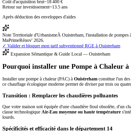
Coût d'acquisition brut
~
18 400
€
Retour sur investissement
~
13.5
ans
Après déduction des enveloppes d'aides
Note Territoriale d'Urbanisme
À Ouistreham, l'installation de pompes 
MaPrimeRénov' 2026.
✓ Valider et bloquer mon tarif subventionné RGE à
Ouistreham
Expansion Sémantique & Guide Local —
Ouistreham
Pourquoi installer une Pompe à Chaleur à
Installer une pompe à chaleur (PAC) à
Ouistreham
constitue l'un des
ce chauffage écologique moderne permet de diviser par trois ou quatr
Transition : Remplacer les chaudières polluantes
Que votre maison soit équipée d'une chaudière fioul obsolète, d'un cha
classe technologique
Air-Eau moyenne ou haute température
s'int
lourds.
Spécificités et efficacité dans le département
14