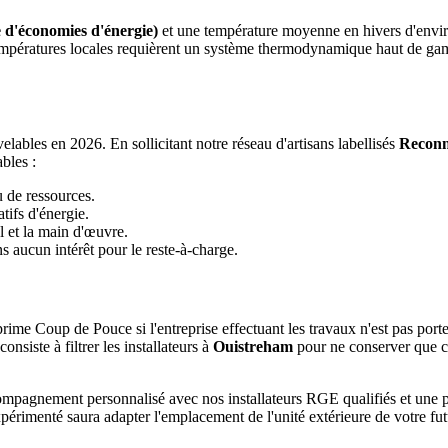
 d'économies d'énergie)
et une température moyenne en hivers d'envi
es températures locales requièrent un système thermodynamique haut de 
ables en 2026. En sollicitant notre réseau d'artisans labellisés
Reconn
bles :
u de ressources.
tifs d'énergie.
l et la main d'œuvre.
 aucun intérêt pour le reste-à-charge.
rime Coup de Pouce si l'entreprise effectuant les travaux n'est pas port
siste à filtrer les installateurs à
Ouistreham
pour ne conserver que ce
ccompagnement personnalisé avec nos installateurs RGE qualifiés et un
xpérimenté saura adapter l'emplacement de l'unité extérieure de votre fu