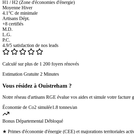
H1 / H2 (Zone d'économies d'énergie)
Moyenne Hiver
4.1°C de minimale
Artisans Dépt.
+
8
certifiés
M.D.
L.G.
P.C.
4.9/5 satisfaction de nos leads
Calculé sur plus de 1 200 foyers rénovés
Estimation Gratuite 2 Minutes
Vous résidez à
Ouistreham
?
Notre réseau d'artisans RGE évalue vos aides et simule votre facture g
Économie de Co2 simulée
1.8 tonnes
/an
Bonus Départemental Débloqué
★
Primes d'économie d'énergie (CEE) et majorations territoriales act