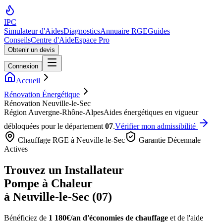
IPC
Simulateur d'Aides
Diagnostics
Annuaire RGE
Guides
Conseils
Centre d'Aide
Espace Pro
Obtenir un devis
Connexion
Accueil
Rénovation Énergétique
Rénovation Neuville-le-Sec
Région
Auvergne-Rhône-Alpes
Aides énergétiques en vigueur
débloquées pour le département
07
.
Vérifier mon admissibilité
Chauffage RGE à
Neuville-le-Sec
Garantie Décennale
Actives
Trouvez un Installateur
Pompe à Chaleur
à
Neuville-le-Sec
(
07
)
Bénéficiez de
1 180€/an
d'économies de chauffage
et de l'aide