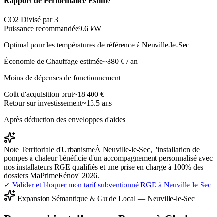
Rapport de Performance Estimé
CO2 Divisé par 3
Puissance recommandée
9.6
kW
Optimal pour les températures de référence à
Neuville-le-Sec
Économie de Chauffage estimée
~
880
€ / an
Moins de dépenses de fonctionnement
Coût d'acquisition brut
~
18 400
€
Retour sur investissement
~
13.5
ans
Après déduction des enveloppes d'aides
Note Territoriale d'Urbanisme
À Neuville-le-Sec, l'installation de
pompes à chaleur bénéficie d'un accompagnement personnalisé avec
nos installateurs RGE qualifiés et une prise en charge à 100% des
dossiers MaPrimeRénov' 2026.
✓ Valider et bloquer mon tarif subventionné RGE à
Neuville-le-Sec
Expansion Sémantique & Guide Local —
Neuville-le-Sec