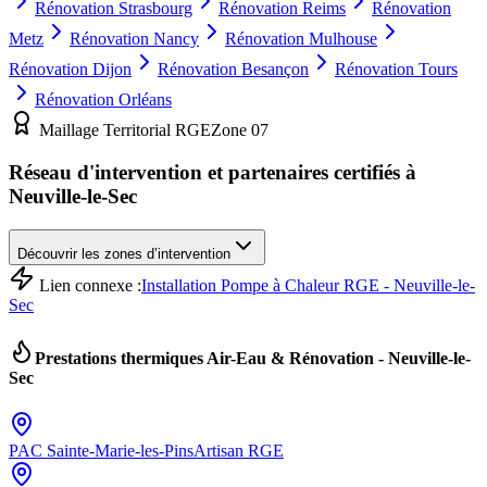
Rénovation
Strasbourg
Rénovation
Reims
Rénovation
Metz
Rénovation
Nancy
Rénovation
Mulhouse
Rénovation
Dijon
Rénovation
Besançon
Rénovation
Tours
Rénovation
Orléans
Maillage Territorial RGE
Zone
07
Réseau d'intervention et partenaires certifiés à
Neuville-le-Sec
Découvrir les zones d’intervention
Lien connexe :
Installation Pompe à Chaleur RGE - Neuville-le-
Sec
Prestations thermiques Air-Eau & Rénovation -
Neuville-le-
Sec
PAC
Sainte-Marie-les-Pins
Artisan RGE