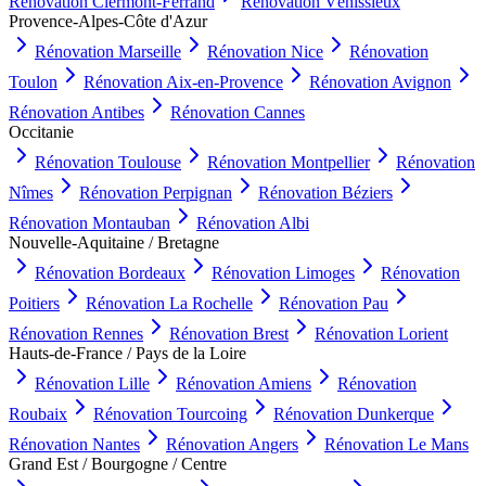
Rénovation
Clermont-Ferrand
Rénovation
Vénissieux
Provence-Alpes-Côte d'Azur
Rénovation
Marseille
Rénovation
Nice
Rénovation
Toulon
Rénovation
Aix-en-Provence
Rénovation
Avignon
Rénovation
Antibes
Rénovation
Cannes
Occitanie
Rénovation
Toulouse
Rénovation
Montpellier
Rénovation
Nîmes
Rénovation
Perpignan
Rénovation
Béziers
Rénovation
Montauban
Rénovation
Albi
Nouvelle-Aquitaine / Bretagne
Rénovation
Bordeaux
Rénovation
Limoges
Rénovation
Poitiers
Rénovation
La Rochelle
Rénovation
Pau
Rénovation
Rennes
Rénovation
Brest
Rénovation
Lorient
Hauts-de-France / Pays de la Loire
Rénovation
Lille
Rénovation
Amiens
Rénovation
Roubaix
Rénovation
Tourcoing
Rénovation
Dunkerque
Rénovation
Nantes
Rénovation
Angers
Rénovation
Le Mans
Grand Est / Bourgogne / Centre