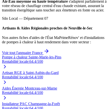
Air-Eau moyenne ou haute température
s'adaptent parfaitement à
votre réseau de chauffage central d'eau chaude existant, assurant la
transition énergétique sans toucher aux émetteurs en fonte ou acier.
Silo Local — Département
07
Artisans & Aides Régionales proches de
Neuville-le-Sec
Nos autres fiches d'aides de l'État MaPrimeRénov' et d'installations
de pompes à chaleur à haut rendement dans votre secteur :
Voir tout l'annuaire France
Pompe à chaleur Sainte-Marie-les-Pins
Rentabilité locale:
64.4
/100
Artisan RGE à Saint-Aubin-du-Gard
Rentabilité locale:
64.4
/100
Aides Énergie Montceau-sur-Marne
Rentabilité locale:
64.4
/100
Installateur PAC Champagne-la-Forêt
Rentabilité locale:
64.4
/100