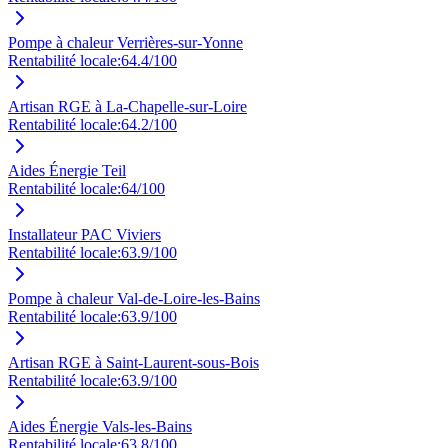
Pompe à chaleur Verrières-sur-Yonne
Rentabilité locale:
64.4
/100
Artisan RGE à La-Chapelle-sur-Loire
Rentabilité locale:
64.2
/100
Aides Énergie Teil
Rentabilité locale:
64
/100
Installateur PAC Viviers
Rentabilité locale:
63.9
/100
Pompe à chaleur Val-de-Loire-les-Bains
Rentabilité locale:
63.9
/100
Artisan RGE à Saint-Laurent-sous-Bois
Rentabilité locale:
63.9
/100
Aides Énergie Vals-les-Bains
Rentabilité locale:
63.8
/100