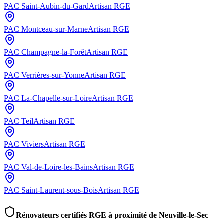
PAC
Saint-Aubin-du-Gard
Artisan RGE
PAC
Montceau-sur-Marne
Artisan RGE
PAC
Champagne-la-Forêt
Artisan RGE
PAC
Verrières-sur-Yonne
Artisan RGE
PAC
La-Chapelle-sur-Loire
Artisan RGE
PAC
Teil
Artisan RGE
PAC
Viviers
Artisan RGE
PAC
Val-de-Loire-les-Bains
Artisan RGE
PAC
Saint-Laurent-sous-Bois
Artisan RGE
Rénovateurs certifiés RGE à proximité de
Neuville-le-Sec