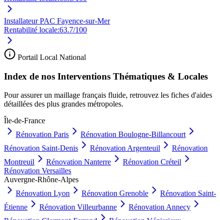
Installateur PAC Fayence-sur-Mer
Rentabilité locale:
63.7
/100
Portail Local National
Index de nos Interventions Thématiques & Locales
Pour assurer un maillage français fluide, retrouvez les fiches d'aides
détaillées des plus grandes métropoles.
Île-de-France
Rénovation
Paris
Rénovation
Boulogne-Billancourt
Rénovation
Saint-Denis
Rénovation
Argenteuil
Rénovation
Montreuil
Rénovation
Nanterre
Rénovation
Créteil
Rénovation
Versailles
Auvergne-Rhône-Alpes
Rénovation
Lyon
Rénovation
Grenoble
Rénovation
Saint-
Étienne
Rénovation
Villeurbanne
Rénovation
Annecy