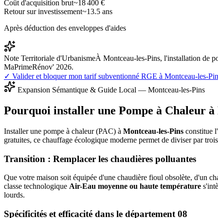
Coût d'acquisition brut
~
18 400
€
Retour sur investissement
~
13.5
ans
Après déduction des enveloppes d'aides
Note Territoriale d'Urbanisme
À Montceau-les-Pins, l'installation de 
MaPrimeRénov' 2026.
✓ Valider et bloquer mon tarif subventionné RGE à
Montceau-les-Pi
Expansion Sémantique & Guide Local —
Montceau-les-Pins
Pourquoi installer une Pompe à Chaleur à
Installer une pompe à chaleur (PAC) à
Montceau-les-Pins
constitue l
gratuites, ce chauffage écologique moderne permet de diviser par tro
Transition : Remplacer les chaudières polluantes
Que votre maison soit équipée d'une chaudière fioul obsolète, d'un cha
classe technologique
Air-Eau moyenne ou haute température
s'int
lourds.
Spécificités et efficacité dans le département
08