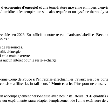
 d'économies d'énergie)
et une température moyenne en hivers d'envi
 L'humidité et les températures locales requièrent un système thermody
ables en 2026. En sollicitant notre réseau d'artisans labellisés
Reconn
bles :
u de ressources.
tifs d'énergie.
l et la main d'œuvre.
 aucun intérêt pour le reste-à-charge.
rime Coup de Pouce si l'entreprise effectuant les travaux n'est pas port
siste à filtrer les installateurs à
Montceau-les-Pins
pour ne conserver
 d'un accompagnement personnalisé avec nos installateurs RGE qualifié
lateur expérimenté saura adapter l'emplacement de l'unité extérieure de 