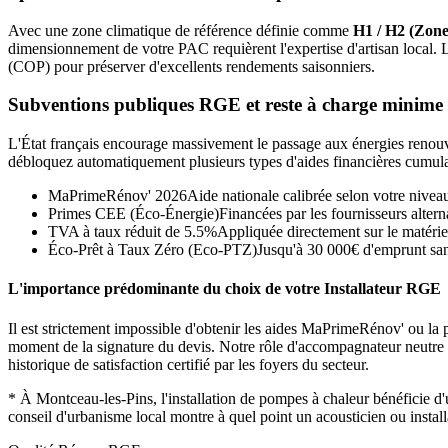
Avec une zone climatique de référence définie comme
H1 / H2 (Zone
dimensionnement de votre PAC requièrent l'expertise d'artisan local.
(COP) pour préserver d'excellents rendements saisonniers.
Subventions publiques RGE et reste à charge minime
L'État français encourage massivement le passage aux énergies renouvel
débloquez automatiquement plusieurs types d'aides financières cumula
MaPrimeRénov' 2026
Aide nationale calibrée selon votre nivea
Primes CEE (Éco-Énergie)
Financées par les fournisseurs alterna
TVA à taux réduit de 5.5%
Appliquée directement sur le matérie
Éco-Prêt à Taux Zéro (Eco-PTZ)
Jusqu'à 30 000€ d'emprunt sans
L'importance prédominante du choix de votre Installateur RGE
Il est strictement impossible d'obtenir les aides MaPrimeRénov' ou la p
moment de la signature du devis. Notre rôle d'accompagnateur neutre con
historique de satisfaction certifié par les foyers du secteur.
*
À Montceau-les-Pins, l'installation de pompes à chaleur bénéficie
conseil d'urbanisme local montre à quel point un acousticien ou instal