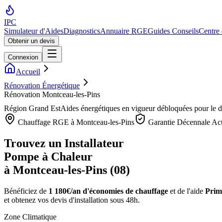
IPC
Simulateur d'Aides
Diagnostics
Annuaire RGE
Guides Conseils
Centre
Obtenir un devis
Connexion
Accueil
Rénovation Énergétique
Rénovation Montceau-les-Pins
Région
Grand Est
Aides énergétiques en vigueur débloquées pour le 
Chauffage RGE à
Montceau-les-Pins
Garantie Décennale Act
Trouvez un Installateur
Pompe à Chaleur
à
Montceau-les-Pins
(
08
)
Bénéficiez de
1 180€/an
d'économies de chauffage
et de l'aide
Prim
et obtenez vos devis d'installation sous 48h.
Zone Climatique