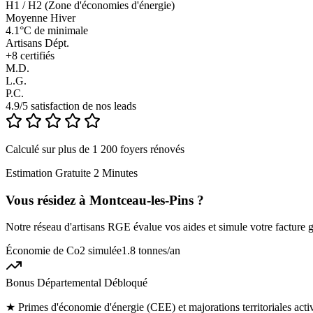
H1 / H2 (Zone d'économies d'énergie)
Moyenne Hiver
4.1°C de minimale
Artisans Dépt.
+
8
certifiés
M.D.
L.G.
P.C.
4.9/5 satisfaction de nos leads
Calculé sur plus de 1 200 foyers rénovés
Estimation Gratuite 2 Minutes
Vous résidez à
Montceau-les-Pins
?
Notre réseau d'artisans RGE évalue vos aides et simule votre facture g
Économie de Co2 simulée
1.8 tonnes
/an
Bonus Départemental Débloqué
★
Primes d'économie d'énergie (CEE) et majorations territoriales act