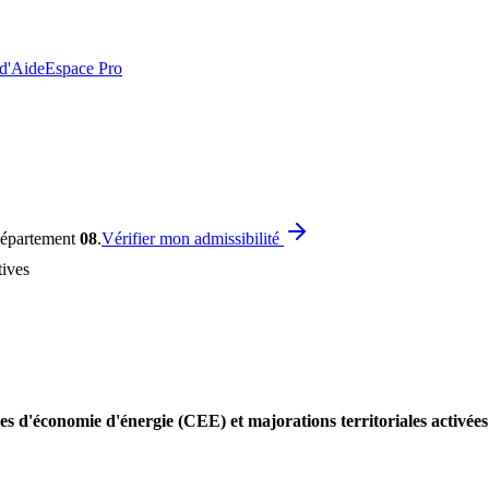
 d'Aide
Espace Pro
département
08
.
Vérifier mon admissibilité
ives
es d'économie d'énergie (CEE) et majorations territoriales activée