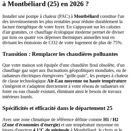
à
Montbéliard
(
25
) en 2026 ?
Installer une pompe à chaleur (PAC) à
Montbéliard
constitue l'un
des investissements les plus rentables pour réduire durablement la
facture énergétique de votre foyer. En s'appuyant sur les calories
d'air gratuites, ce chauffage écologique moderne permet de diviser
par trois ou quatre vos dépenses thermiques annuelles tout en
divisant les émissions de CO2 de votre logement de plus de 75%.
Transition : Remplacer les chaudières polluantes
Que votre maison soit équipée d'une chaudière fioul obsolète, d'un
chauffage gaz sujet aux fluctuations géopolitiques mondiales, ou de
radiateurs électriques énergivores "grille-pain", les pompes à chaleur
de classe technologique
Air-Eau moyenne ou haute température
s'intègrent et s'adaptent directement à votre réseau de radiateurs en
fonte ou eau chaude existant, éliminant ainsi le besoin de travaux
intérieurs lourds.
Spécificités et efficacité dans le département
25
Avec une zone climatique de référence définie comme
H1 / H2
(Zone d'économies d'énergie)
et une température moyenne en
hivers d'environ
4.1°C de minimale
à
Montbéliard
, le choix et le