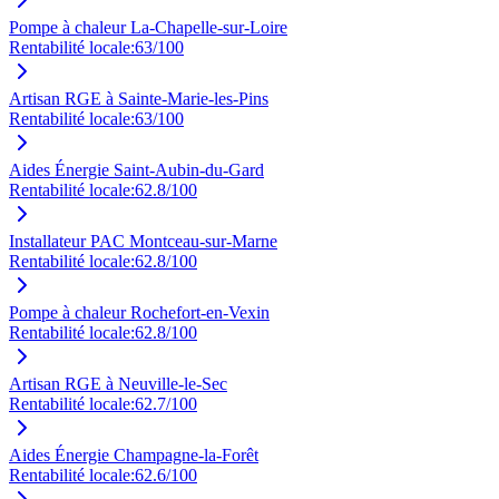
Pompe à chaleur La-Chapelle-sur-Loire
Rentabilité locale:
63
/100
Artisan RGE à Sainte-Marie-les-Pins
Rentabilité locale:
63
/100
Aides Énergie Saint-Aubin-du-Gard
Rentabilité locale:
62.8
/100
Installateur PAC Montceau-sur-Marne
Rentabilité locale:
62.8
/100
Pompe à chaleur Rochefort-en-Vexin
Rentabilité locale:
62.8
/100
Artisan RGE à Neuville-le-Sec
Rentabilité locale:
62.7
/100
Aides Énergie Champagne-la-Forêt
Rentabilité locale:
62.6
/100