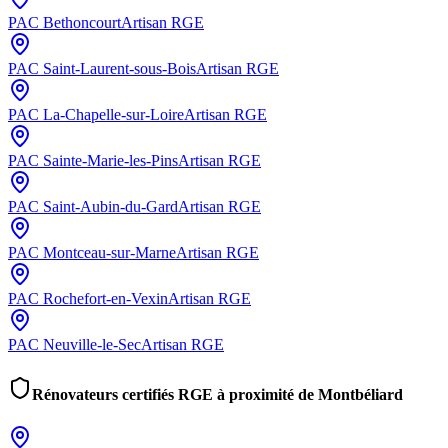
PAC
Bethoncourt
Artisan RGE
PAC
Saint-Laurent-sous-Bois
Artisan RGE
PAC
La-Chapelle-sur-Loire
Artisan RGE
PAC
Sainte-Marie-les-Pins
Artisan RGE
PAC
Saint-Aubin-du-Gard
Artisan RGE
PAC
Montceau-sur-Marne
Artisan RGE
PAC
Rochefort-en-Vexin
Artisan RGE
PAC
Neuville-le-Sec
Artisan RGE
Rénovateurs certifiés RGE à proximité de
Montbéliard