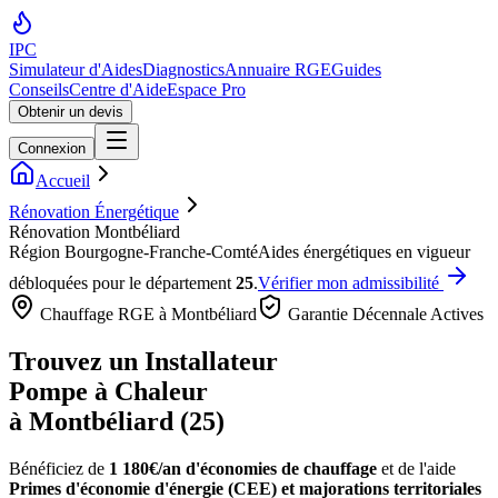
IPC
Simulateur d'Aides
Diagnostics
Annuaire RGE
Guides
Conseils
Centre d'Aide
Espace Pro
Obtenir un devis
Connexion
Accueil
Rénovation Énergétique
Rénovation Montbéliard
Région
Bourgogne-Franche-Comté
Aides énergétiques en vigueur
débloquées pour le département
25
.
Vérifier mon admissibilité
Chauffage RGE à
Montbéliard
Garantie Décennale Actives
Trouvez un Installateur
Pompe à Chaleur
à
Montbéliard
(
25
)
Bénéficiez de
1 180€/an
d'économies de chauffage
et de l'aide
Primes d'économie d'énergie (CEE) et majorations territoriales