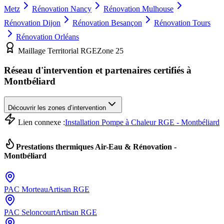
Metz
Rénovation
Nancy
Rénovation
Mulhouse
Rénovation
Dijon
Rénovation
Besançon
Rénovation
Tours
Rénovation
Orléans
Maillage Territorial RGE
Zone
25
Réseau d'intervention et partenaires certifiés à
Montbéliard
Découvrir les zones d’intervention
Lien connexe :
Installation Pompe à Chaleur RGE - Montbéliard
Prestations thermiques Air-Eau & Rénovation -
Montbéliard
PAC
Morteau
Artisan RGE
PAC
Seloncourt
Artisan RGE