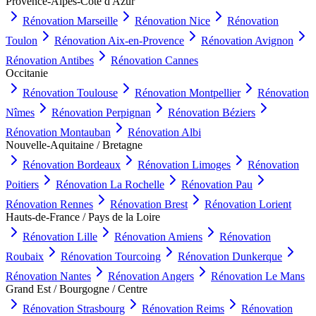
Provence-Alpes-Côte d'Azur
Rénovation
Marseille
Rénovation
Nice
Rénovation
Toulon
Rénovation
Aix-en-Provence
Rénovation
Avignon
Rénovation
Antibes
Rénovation
Cannes
Occitanie
Rénovation
Toulouse
Rénovation
Montpellier
Rénovation
Nîmes
Rénovation
Perpignan
Rénovation
Béziers
Rénovation
Montauban
Rénovation
Albi
Nouvelle-Aquitaine / Bretagne
Rénovation
Bordeaux
Rénovation
Limoges
Rénovation
Poitiers
Rénovation
La Rochelle
Rénovation
Pau
Rénovation
Rennes
Rénovation
Brest
Rénovation
Lorient
Hauts-de-France / Pays de la Loire
Rénovation
Lille
Rénovation
Amiens
Rénovation
Roubaix
Rénovation
Tourcoing
Rénovation
Dunkerque
Rénovation
Nantes
Rénovation
Angers
Rénovation
Le Mans
Grand Est / Bourgogne / Centre
Rénovation
Strasbourg
Rénovation
Reims
Rénovation