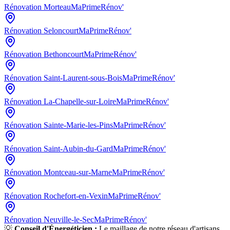
Rénovation
Morteau
MaPrimeRénov'
Rénovation
Seloncourt
MaPrimeRénov'
Rénovation
Bethoncourt
MaPrimeRénov'
Rénovation
Saint-Laurent-sous-Bois
MaPrimeRénov'
Rénovation
La-Chapelle-sur-Loire
MaPrimeRénov'
Rénovation
Sainte-Marie-les-Pins
MaPrimeRénov'
Rénovation
Saint-Aubin-du-Gard
MaPrimeRénov'
Rénovation
Montceau-sur-Marne
MaPrimeRénov'
Rénovation
Rochefort-en-Vexin
MaPrimeRénov'
Rénovation
Neuville-le-Sec
MaPrimeRénov'
💡
Conseil d'Énergéticien :
Le maillage de notre réseau d'artisans