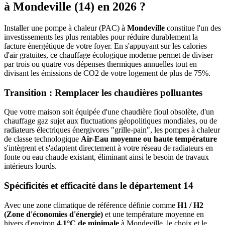
à
Mondeville
(
14
) en 2026 ?
Installer une pompe à chaleur (PAC) à
Mondeville
constitue l'un des
investissements les plus rentables pour réduire durablement la
facture énergétique de votre foyer. En s'appuyant sur les calories
d'air gratuites, ce chauffage écologique moderne permet de diviser
par trois ou quatre vos dépenses thermiques annuelles tout en
divisant les émissions de CO2 de votre logement de plus de 75%.
Transition : Remplacer les chaudières polluantes
Que votre maison soit équipée d'une chaudière fioul obsolète, d'un
chauffage gaz sujet aux fluctuations géopolitiques mondiales, ou de
radiateurs électriques énergivores "grille-pain", les pompes à chaleur
de classe technologique
Air-Eau moyenne ou haute température
s'intègrent et s'adaptent directement à votre réseau de radiateurs en
fonte ou eau chaude existant, éliminant ainsi le besoin de travaux
intérieurs lourds.
Spécificités et efficacité dans le département
14
Avec une zone climatique de référence définie comme
H1 / H2
(Zone d'économies d'énergie)
et une température moyenne en
hivers d'environ
4.1°C de minimale
à
Mondeville
, le choix et le