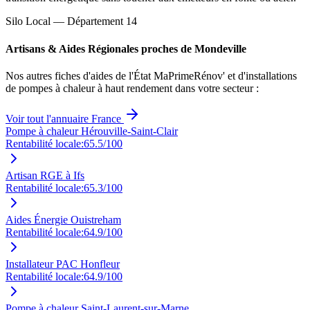
Silo Local — Département
14
Artisans & Aides Régionales proches de
Mondeville
Nos autres fiches d'aides de l'État MaPrimeRénov' et d'installations
de pompes à chaleur à haut rendement dans votre secteur :
Voir tout l'annuaire France
Pompe à chaleur Hérouville-Saint-Clair
Rentabilité locale:
65.5
/100
Artisan RGE à Ifs
Rentabilité locale:
65.3
/100
Aides Énergie Ouistreham
Rentabilité locale:
64.9
/100
Installateur PAC Honfleur
Rentabilité locale:
64.9
/100
Pompe à chaleur Saint-Laurent-sur-Marne