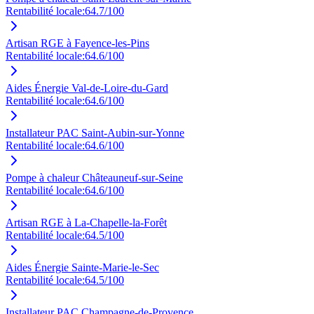
Rentabilité locale:
64.7
/100
Artisan RGE à Fayence-les-Pins
Rentabilité locale:
64.6
/100
Aides Énergie Val-de-Loire-du-Gard
Rentabilité locale:
64.6
/100
Installateur PAC Saint-Aubin-sur-Yonne
Rentabilité locale:
64.6
/100
Pompe à chaleur Châteauneuf-sur-Seine
Rentabilité locale:
64.6
/100
Artisan RGE à La-Chapelle-la-Forêt
Rentabilité locale:
64.5
/100
Aides Énergie Sainte-Marie-le-Sec
Rentabilité locale:
64.5
/100
Installateur PAC Champagne-de-Provence