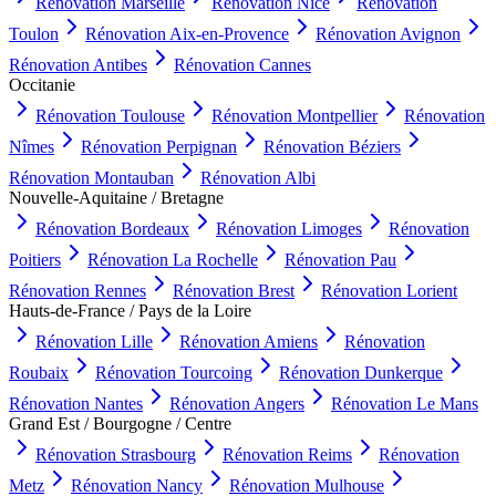
Rénovation
Marseille
Rénovation
Nice
Rénovation
Toulon
Rénovation
Aix-en-Provence
Rénovation
Avignon
Rénovation
Antibes
Rénovation
Cannes
Occitanie
Rénovation
Toulouse
Rénovation
Montpellier
Rénovation
Nîmes
Rénovation
Perpignan
Rénovation
Béziers
Rénovation
Montauban
Rénovation
Albi
Nouvelle-Aquitaine / Bretagne
Rénovation
Bordeaux
Rénovation
Limoges
Rénovation
Poitiers
Rénovation
La Rochelle
Rénovation
Pau
Rénovation
Rennes
Rénovation
Brest
Rénovation
Lorient
Hauts-de-France / Pays de la Loire
Rénovation
Lille
Rénovation
Amiens
Rénovation
Roubaix
Rénovation
Tourcoing
Rénovation
Dunkerque
Rénovation
Nantes
Rénovation
Angers
Rénovation
Le Mans
Grand Est / Bourgogne / Centre
Rénovation
Strasbourg
Rénovation
Reims
Rénovation
Metz
Rénovation
Nancy
Rénovation
Mulhouse