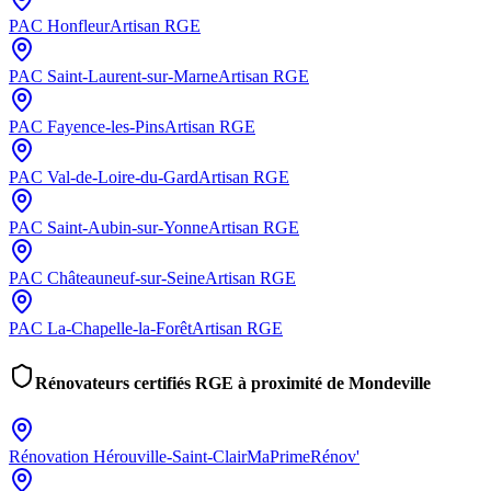
PAC
Honfleur
Artisan RGE
PAC
Saint-Laurent-sur-Marne
Artisan RGE
PAC
Fayence-les-Pins
Artisan RGE
PAC
Val-de-Loire-du-Gard
Artisan RGE
PAC
Saint-Aubin-sur-Yonne
Artisan RGE
PAC
Châteauneuf-sur-Seine
Artisan RGE
PAC
La-Chapelle-la-Forêt
Artisan RGE
Rénovateurs certifiés RGE à proximité de
Mondeville
Rénovation
Hérouville-Saint-Clair
MaPrimeRénov'