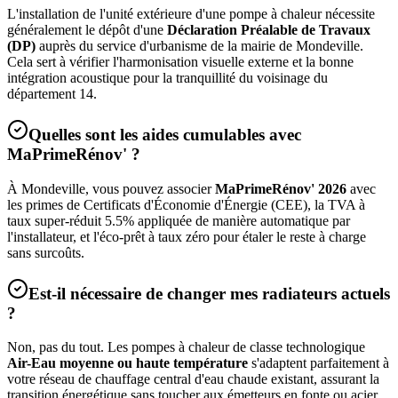
L'installation de l'unité extérieure d'une pompe à chaleur nécessite
généralement le dépôt d'une
Déclaration Préalable de Travaux
(DP)
auprès du service d'urbanisme de la mairie de
Mondeville
.
Cela sert à vérifier l'harmonisation visuelle externe et la bonne
intégration acoustique pour la tranquillité du voisinage du
département
14
.
Quelles sont les aides cumulables avec
MaPrimeRénov' ?
À
Mondeville
, vous pouvez associer
MaPrimeRénov' 2026
avec
les primes de Certificats d'Économie d'Énergie (CEE), la TVA à
taux super-réduit 5.5% appliquée de manière automatique par
l'installateur, et l'éco-prêt à taux zéro pour étaler le reste à charge
sans surcoûts.
Est-il nécessaire de changer mes radiateurs actuels
?
Non, pas du tout. Les pompes à chaleur de classe technologique
Air-Eau moyenne ou haute température
s'adaptent parfaitement à
votre réseau de chauffage central d'eau chaude existant, assurant la
transition énergétique sans toucher aux émetteurs en fonte ou acier.