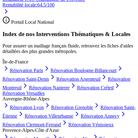
Rentabilité locale:
64.5
/100
Portail Local National
Index de nos Interventions Thématiques & Locales
Pour assurer un maillage français fluide, retrouvez les fiches d'aides
détaillées des plus grandes métropoles.
Île-de-France
Rénovation
Paris
Rénovation
Boulogne-Billancourt
Rénovation
Saint-Denis
Rénovation
Argenteuil
Rénovation
Montreuil
Rénovation
Nanterre
Rénovation
Créteil
Rénovation
Versailles
Auvergne-Rhône-Alpes
Rénovation
Lyon
Rénovation
Grenoble
Rénovation
Saint-
Étienne
Rénovation
Villeurbanne
Rénovation
Annecy
Rénovation
Clermont-Ferrand
Rénovation
Vénissieux
Provence-Alpes-Côte d'Azur