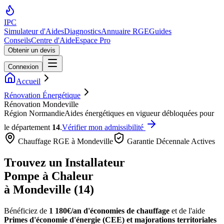
IPC
Simulateur d'Aides
Diagnostics
Annuaire RGE
Guides
Conseils
Centre d'Aide
Espace Pro
Obtenir un devis
Connexion
Accueil
Rénovation Énergétique
Rénovation Mondeville
Région
Normandie
Aides énergétiques en vigueur débloquées pour
le département
14
.
Vérifier mon admissibilité
Chauffage RGE à
Mondeville
Garantie Décennale Actives
Trouvez un Installateur
Pompe à Chaleur
à
Mondeville
(
14
)
Bénéficiez de
1 180€/an
d'économies de chauffage
et de l'aide
Primes d'économie d'énergie (CEE) et majorations territoriales