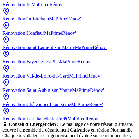
Rénovation
Ifs
MaPrimeRénov'
Rénovation
Ouistreham
MaPrimeRénov'
Rénovation
Honfleur
MaPrimeRénov'
Rénovation
Saint-Laurent-sur-Marne
MaPrimeRénov'
Rénovation
Fayence-les-Pins
MaPrimeRénov'
Rénovation
Val-de-Loire-du-Gard
MaPrimeRénov'
Rénovation
Saint-Aubin-sur-Yonne
MaPrimeRénov'
Rénovation
Châteauneuf-sur-Seine
MaPrimeRénov'
Rénovation
La-Chapelle-la-Forêt
MaPrimeRénov'
💡
Conseil d'Énergéticien :
Le maillage de notre réseau d'artisans
couvre l'ensemble du département
Calvados
en région
Normandie
.
Chaque installateur est rigoureusement évalué sur le maintien de sa