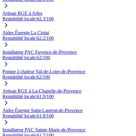
Artisan RGE à Arles
Rentabilité locale:
62.3
/100
Aides Énergie La Ciotat
Rentabilité locale:
62.2
/100
Installateur PAC Fayence-de-Provence
Rentabilité locale:
62
/100
Pompe à chaleur Val-de-Loire-de-Provence
Rentabilité locale:
62
/100
Artisan RGE à La-Chapelle-de-Provence
Rentabilité locale:
61.9
/100
Aides Énergie Saint-Laurent-de-Provence
Rentabilité locale:
61.8
/100
Installateur PAC Sainte-Marie-de-Provence
Rentabilité locale:
61.7
/100