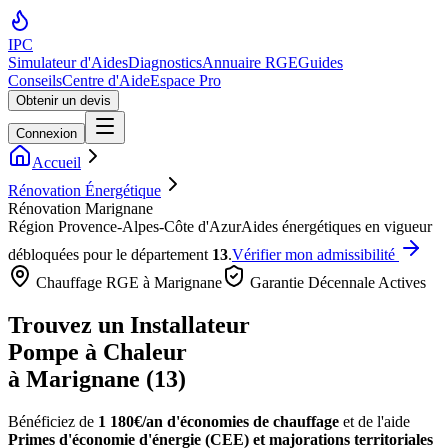
IPC
Simulateur d'Aides
Diagnostics
Annuaire RGE
Guides
Conseils
Centre d'Aide
Espace Pro
Obtenir un devis
Connexion
Accueil
Rénovation Énergétique
Rénovation Marignane
Région
Provence-Alpes-Côte d'Azur
Aides énergétiques en vigueur
débloquées pour le département
13
.
Vérifier mon admissibilité
Chauffage RGE à
Marignane
Garantie Décennale Actives
Trouvez un Installateur
Pompe à Chaleur
à
Marignane
(
13
)
Bénéficiez de
1 180€/an
d'économies de chauffage
et de l'aide
Primes d'économie d'énergie (CEE) et majorations territoriales