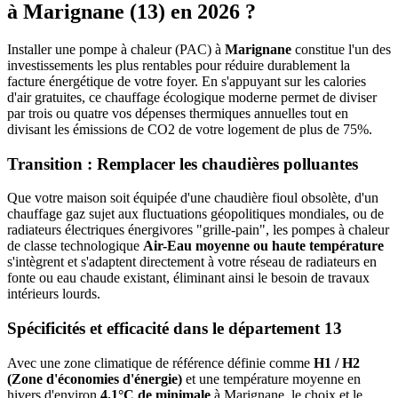
à
Marignane
(
13
) en 2026 ?
Installer une pompe à chaleur (PAC) à
Marignane
constitue l'un des
investissements les plus rentables pour réduire durablement la
facture énergétique de votre foyer. En s'appuyant sur les calories
d'air gratuites, ce chauffage écologique moderne permet de diviser
par trois ou quatre vos dépenses thermiques annuelles tout en
divisant les émissions de CO2 de votre logement de plus de 75%.
Transition : Remplacer les chaudières polluantes
Que votre maison soit équipée d'une chaudière fioul obsolète, d'un
chauffage gaz sujet aux fluctuations géopolitiques mondiales, ou de
radiateurs électriques énergivores "grille-pain", les pompes à chaleur
de classe technologique
Air-Eau moyenne ou haute température
s'intègrent et s'adaptent directement à votre réseau de radiateurs en
fonte ou eau chaude existant, éliminant ainsi le besoin de travaux
intérieurs lourds.
Spécificités et efficacité dans le département
13
Avec une zone climatique de référence définie comme
H1 / H2
(Zone d'économies d'énergie)
et une température moyenne en
hivers d'environ
4.1°C de minimale
à
Marignane
, le choix et le