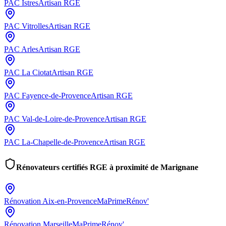
PAC
Istres
Artisan RGE
PAC
Vitrolles
Artisan RGE
PAC
Arles
Artisan RGE
PAC
La Ciotat
Artisan RGE
PAC
Fayence-de-Provence
Artisan RGE
PAC
Val-de-Loire-de-Provence
Artisan RGE
PAC
La-Chapelle-de-Provence
Artisan RGE
Rénovateurs certifiés RGE à proximité de
Marignane
Rénovation
Aix-en-Provence
MaPrimeRénov'
Rénovation
Marseille
MaPrimeRénov'