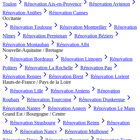
Toulon
Rénovation
Aix-en-Provence
Rénovation
Avignon
Rénovation
Antibes
Rénovation
Cannes
Occitanie
Rénovation
Toulouse
Rénovation
Montpellier
Rénovation
Nîmes
Rénovation
Perpignan
Rénovation
Béziers
Rénovation
Montauban
Rénovation
Albi
Nouvelle-Aquitaine / Bretagne
Rénovation
Bordeaux
Rénovation
Limoges
Rénovation
Poitiers
Rénovation
La Rochelle
Rénovation
Pau
Rénovation
Rennes
Rénovation
Brest
Rénovation
Lorient
Hauts-de-France / Pays de la Loire
Rénovation
Lille
Rénovation
Amiens
Rénovation
Roubaix
Rénovation
Tourcoing
Rénovation
Dunkerque
Rénovation
Nantes
Rénovation
Angers
Rénovation
Le Mans
Grand Est / Bourgogne / Centre
Rénovation
Strasbourg
Rénovation
Reims
Rénovation
Metz
Rénovation
Nancy
Rénovation
Mulhouse