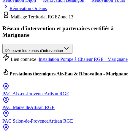
Rénovation
Dijon
Rénovation
Besançon
Rénovation
Tours
Rénovation
Orléans
Maillage Territorial RGE
Zone
13
Réseau d'intervention et partenaires certifiés à
Marignane
Découvrir les zones d’intervention
Lien connexe :
Installation Pompe à Chaleur RGE - Marignane
Prestations thermiques Air-Eau & Rénovation -
Marignane
PAC
Aix-en-Provence
Artisan RGE
PAC
Marseille
Artisan RGE
PAC
Salon-de-Provence
Artisan RGE