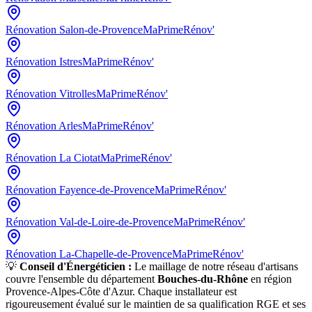
Rénovation
Salon-de-Provence
MaPrimeRénov'
Rénovation
Istres
MaPrimeRénov'
Rénovation
Vitrolles
MaPrimeRénov'
Rénovation
Arles
MaPrimeRénov'
Rénovation
La Ciotat
MaPrimeRénov'
Rénovation
Fayence-de-Provence
MaPrimeRénov'
Rénovation
Val-de-Loire-de-Provence
MaPrimeRénov'
Rénovation
La-Chapelle-de-Provence
MaPrimeRénov'
💡
Conseil d'Énergéticien :
Le maillage de notre réseau d'artisans
couvre l'ensemble du département
Bouches-du-Rhône
en région
Provence-Alpes-Côte d'Azur
. Chaque installateur est
rigoureusement évalué sur le maintien de sa qualification RGE et ses