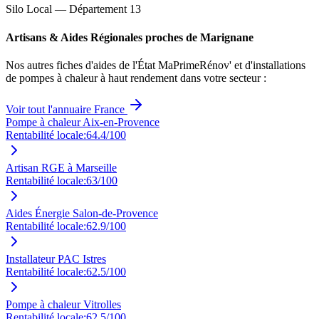
Silo Local — Département
13
Artisans & Aides Régionales proches de
Marignane
Nos autres fiches d'aides de l'État MaPrimeRénov' et d'installations
de pompes à chaleur à haut rendement dans votre secteur :
Voir tout l'annuaire France
Pompe à chaleur Aix-en-Provence
Rentabilité locale:
64.4
/100
Artisan RGE à Marseille
Rentabilité locale:
63
/100
Aides Énergie Salon-de-Provence
Rentabilité locale:
62.9
/100
Installateur PAC Istres
Rentabilité locale:
62.5
/100
Pompe à chaleur Vitrolles
Rentabilité locale:
62.5
/100