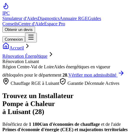
IPC
Simulateur d'Aides
Diagnostics
Annuaire RGE
Guides
Conseils
Centre d'Aide
Espace Pro
Obtenir un devis
Connexion
Accueil
Rénovation Énergétique
Rénovation Luisant
Région
Centre-Val de Loire
Aides énergétiques en vigueur
débloquées pour le département
28
.
Vérifier mon admissibilité
Chauffage RGE à
Luisant
Garantie Décennale Actives
Trouvez un Installateur
Pompe à Chaleur
à
Luisant
(
28
)
Bénéficiez de
1 180€/an
d'économies de chauffage
et de l'aide
Primes d'économie d'énergie (CEE) et majorations territoriales