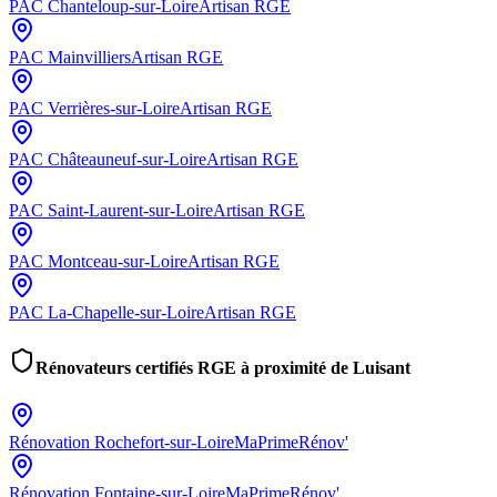
PAC
Chanteloup-sur-Loire
Artisan RGE
PAC
Mainvilliers
Artisan RGE
PAC
Verrières-sur-Loire
Artisan RGE
PAC
Châteauneuf-sur-Loire
Artisan RGE
PAC
Saint-Laurent-sur-Loire
Artisan RGE
PAC
Montceau-sur-Loire
Artisan RGE
PAC
La-Chapelle-sur-Loire
Artisan RGE
Rénovateurs certifiés RGE à proximité de
Luisant
Rénovation
Rochefort-sur-Loire
MaPrimeRénov'
Rénovation
Fontaine-sur-Loire
MaPrimeRénov'