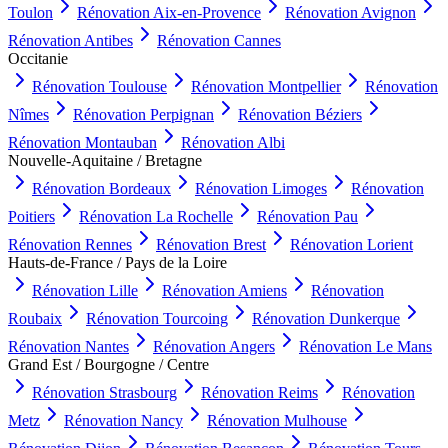
Toulon
Rénovation
Aix-en-Provence
Rénovation
Avignon
Rénovation
Antibes
Rénovation
Cannes
Occitanie
Rénovation
Toulouse
Rénovation
Montpellier
Rénovation
Nîmes
Rénovation
Perpignan
Rénovation
Béziers
Rénovation
Montauban
Rénovation
Albi
Nouvelle-Aquitaine / Bretagne
Rénovation
Bordeaux
Rénovation
Limoges
Rénovation
Poitiers
Rénovation
La Rochelle
Rénovation
Pau
Rénovation
Rennes
Rénovation
Brest
Rénovation
Lorient
Hauts-de-France / Pays de la Loire
Rénovation
Lille
Rénovation
Amiens
Rénovation
Roubaix
Rénovation
Tourcoing
Rénovation
Dunkerque
Rénovation
Nantes
Rénovation
Angers
Rénovation
Le Mans
Grand Est / Bourgogne / Centre
Rénovation
Strasbourg
Rénovation
Reims
Rénovation
Metz
Rénovation
Nancy
Rénovation
Mulhouse