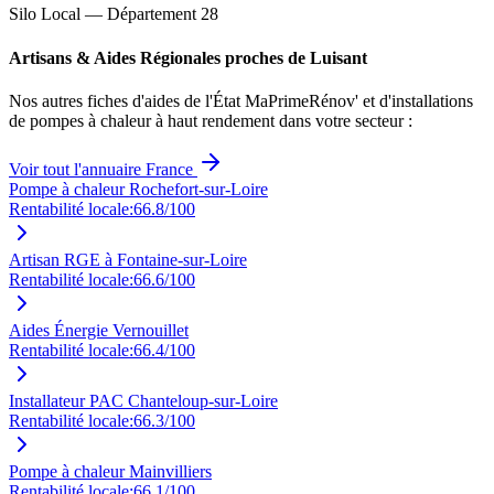
Silo Local — Département
28
Artisans & Aides Régionales proches de
Luisant
Nos autres fiches d'aides de l'État MaPrimeRénov' et d'installations
de pompes à chaleur à haut rendement dans votre secteur :
Voir tout l'annuaire France
Pompe à chaleur Rochefort-sur-Loire
Rentabilité locale:
66.8
/100
Artisan RGE à Fontaine-sur-Loire
Rentabilité locale:
66.6
/100
Aides Énergie Vernouillet
Rentabilité locale:
66.4
/100
Installateur PAC Chanteloup-sur-Loire
Rentabilité locale:
66.3
/100
Pompe à chaleur Mainvilliers
Rentabilité locale:
66.1
/100