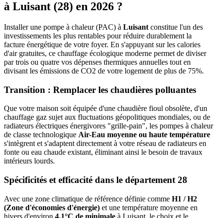
à
Luisant
(
28
) en 2026 ?
Installer une pompe à chaleur (PAC) à
Luisant
constitue l'un des
investissements les plus rentables pour réduire durablement la
facture énergétique de votre foyer. En s'appuyant sur les calories
d'air gratuites, ce chauffage écologique moderne permet de diviser
par trois ou quatre vos dépenses thermiques annuelles tout en
divisant les émissions de CO2 de votre logement de plus de 75%.
Transition : Remplacer les chaudières polluantes
Que votre maison soit équipée d'une chaudière fioul obsolète, d'un
chauffage gaz sujet aux fluctuations géopolitiques mondiales, ou de
radiateurs électriques énergivores "grille-pain", les pompes à chaleur
de classe technologique
Air-Eau moyenne ou haute température
s'intègrent et s'adaptent directement à votre réseau de radiateurs en
fonte ou eau chaude existant, éliminant ainsi le besoin de travaux
intérieurs lourds.
Spécificités et efficacité dans le département
28
Avec une zone climatique de référence définie comme
H1 / H2
(Zone d'économies d'énergie)
et une température moyenne en
hivers d'environ
4.1°C de minimale
à
Luisant
, le choix et le