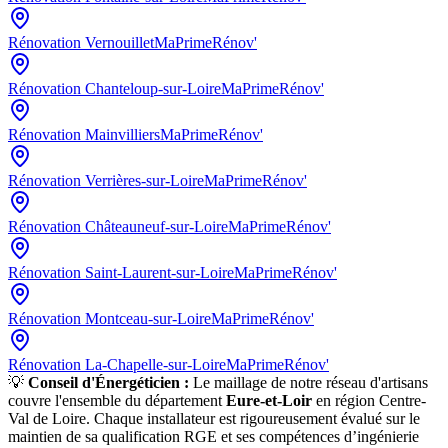
Rénovation
Vernouillet
MaPrimeRénov'
Rénovation
Chanteloup-sur-Loire
MaPrimeRénov'
Rénovation
Mainvilliers
MaPrimeRénov'
Rénovation
Verrières-sur-Loire
MaPrimeRénov'
Rénovation
Châteauneuf-sur-Loire
MaPrimeRénov'
Rénovation
Saint-Laurent-sur-Loire
MaPrimeRénov'
Rénovation
Montceau-sur-Loire
MaPrimeRénov'
Rénovation
La-Chapelle-sur-Loire
MaPrimeRénov'
💡
Conseil d'Énergéticien :
Le maillage de notre réseau d'artisans
couvre l'ensemble du département
Eure-et-Loir
en région
Centre-
Val de Loire
. Chaque installateur est rigoureusement évalué sur le
maintien de sa qualification RGE et ses compétences d’ingénierie