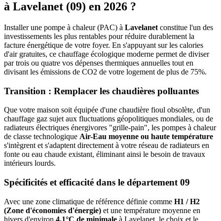
à
Lavelanet
(
09
) en 2026 ?
Installer une pompe à chaleur (PAC) à
Lavelanet
constitue l'un des
investissements les plus rentables pour réduire durablement la
facture énergétique de votre foyer. En s'appuyant sur les calories
d'air gratuites, ce chauffage écologique moderne permet de diviser
par trois ou quatre vos dépenses thermiques annuelles tout en
divisant les émissions de CO2 de votre logement de plus de 75%.
Transition : Remplacer les chaudières polluantes
Que votre maison soit équipée d'une chaudière fioul obsolète, d'un
chauffage gaz sujet aux fluctuations géopolitiques mondiales, ou de
radiateurs électriques énergivores "grille-pain", les pompes à chaleur
de classe technologique
Air-Eau moyenne ou haute température
s'intègrent et s'adaptent directement à votre réseau de radiateurs en
fonte ou eau chaude existant, éliminant ainsi le besoin de travaux
intérieurs lourds.
Spécificités et efficacité dans le département
09
Avec une zone climatique de référence définie comme
H1 / H2
(Zone d'économies d'énergie)
et une température moyenne en
hivers d'environ
4.1°C de minimale
à
Lavelanet
, le choix et le