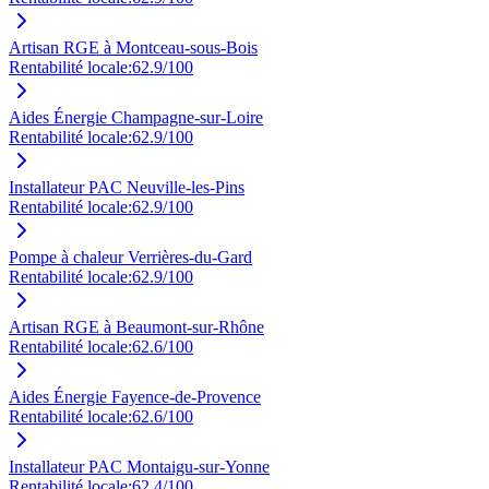
Artisan RGE à Montceau-sous-Bois
Rentabilité locale:
62.9
/100
Aides Énergie Champagne-sur-Loire
Rentabilité locale:
62.9
/100
Installateur PAC Neuville-les-Pins
Rentabilité locale:
62.9
/100
Pompe à chaleur Verrières-du-Gard
Rentabilité locale:
62.9
/100
Artisan RGE à Beaumont-sur-Rhône
Rentabilité locale:
62.6
/100
Aides Énergie Fayence-de-Provence
Rentabilité locale:
62.6
/100
Installateur PAC Montaigu-sur-Yonne
Rentabilité locale:
62.4
/100