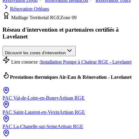
Rénovation
Dijon
Rénovation
Besançon
Rénovation
Tours
Rénovation
Orléans
Maillage Territorial RGE
Zone
09
Réseau d'intervention et partenaires certifiés à
Lavelanet
Découvrir les zones d’intervention
Lien connexe :
Installation Pompe à Chaleur RGE - Lavelanet
Prestations thermiques Air-Eau & Rénovation -
Lavelanet
PAC
Val-de-Loire-en-Bugey
Artisan RGE
PAC
Saint-Laurent-en-Vexin
Artisan RGE
PAC
La-Chapelle-sur-Seine
Artisan RGE