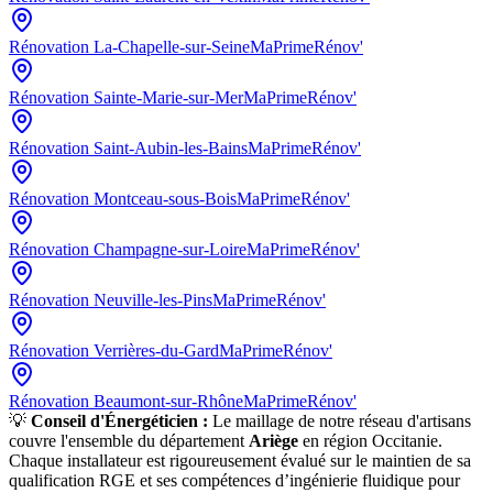
Rénovation
La-Chapelle-sur-Seine
MaPrimeRénov'
Rénovation
Sainte-Marie-sur-Mer
MaPrimeRénov'
Rénovation
Saint-Aubin-les-Bains
MaPrimeRénov'
Rénovation
Montceau-sous-Bois
MaPrimeRénov'
Rénovation
Champagne-sur-Loire
MaPrimeRénov'
Rénovation
Neuville-les-Pins
MaPrimeRénov'
Rénovation
Verrières-du-Gard
MaPrimeRénov'
Rénovation
Beaumont-sur-Rhône
MaPrimeRénov'
💡
Conseil d'Énergéticien :
Le maillage de notre réseau d'artisans
couvre l'ensemble du département
Ariège
en région
Occitanie
.
Chaque installateur est rigoureusement évalué sur le maintien de sa
qualification RGE et ses compétences d’ingénierie fluidique pour