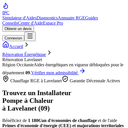
IPC
Simulateur d'Aides
Diagnostics
Annuaire RGE
Guides
Conseils
Centre d'Aide
Espace Pro
Obtenir un devis
Connexion
Accueil
Rénovation Énergétique
Rénovation Lavelanet
Région
Occitanie
Aides énergétiques en vigueur débloquées pour le
département
09
.
Vérifier mon admissibilité
Chauffage RGE à
Lavelanet
Garantie Décennale Actives
Trouvez un Installateur
Pompe à Chaleur
à
Lavelanet
(
09
)
Bénéficiez de
1 180€/an
d'économies de chauffage
et de l'aide
Primes d'économie d'énergie (CEE) et majorations territoriales