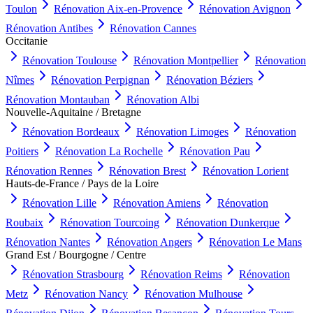
Toulon
Rénovation
Aix-en-Provence
Rénovation
Avignon
Rénovation
Antibes
Rénovation
Cannes
Occitanie
Rénovation
Toulouse
Rénovation
Montpellier
Rénovation
Nîmes
Rénovation
Perpignan
Rénovation
Béziers
Rénovation
Montauban
Rénovation
Albi
Nouvelle-Aquitaine / Bretagne
Rénovation
Bordeaux
Rénovation
Limoges
Rénovation
Poitiers
Rénovation
La Rochelle
Rénovation
Pau
Rénovation
Rennes
Rénovation
Brest
Rénovation
Lorient
Hauts-de-France / Pays de la Loire
Rénovation
Lille
Rénovation
Amiens
Rénovation
Roubaix
Rénovation
Tourcoing
Rénovation
Dunkerque
Rénovation
Nantes
Rénovation
Angers
Rénovation
Le Mans
Grand Est / Bourgogne / Centre
Rénovation
Strasbourg
Rénovation
Reims
Rénovation
Metz
Rénovation
Nancy
Rénovation
Mulhouse