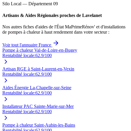
Silo Local — Département
09
Artisans & Aides Régionales proches de
Lavelanet
Nos autres fiches d'aides de l'État MaPrimeRénov' et d'installations
de pompes à chaleur à haut rendement dans votre secteur :
Voir tout l'annuaire France
Pompe à chaleur Val-de-Loire-en-Bugey
Rentabilité locale:
62.9
/100
Artisan RGE à Saint-Laurent-en-Vexin
Rentabilité locale:
62.9
/100
Aides Énergie La-Chapelle-sur-Seine
Rentabilité locale:
62.9
/100
Installateur PAC Sainte-Marie-sur-Mer
Rentabilité locale:
62.9
/100
Pompe à chaleur Saint-Aubin-les-Bains
Rentabilité locale:
62.9
/100