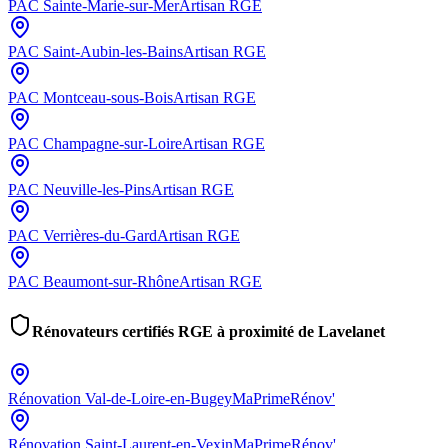
PAC
Sainte-Marie-sur-Mer
Artisan RGE
PAC
Saint-Aubin-les-Bains
Artisan RGE
PAC
Montceau-sous-Bois
Artisan RGE
PAC
Champagne-sur-Loire
Artisan RGE
PAC
Neuville-les-Pins
Artisan RGE
PAC
Verrières-du-Gard
Artisan RGE
PAC
Beaumont-sur-Rhône
Artisan RGE
Rénovateurs certifiés RGE à proximité de
Lavelanet
Rénovation
Val-de-Loire-en-Bugey
MaPrimeRénov'
Rénovation
Saint-Laurent-en-Vexin
MaPrimeRénov'