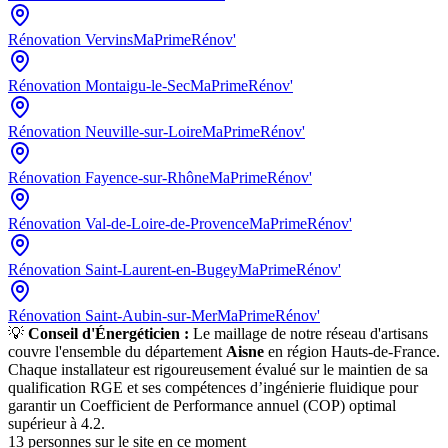
Rénovation
Vervins
MaPrimeRénov'
Rénovation
Montaigu-le-Sec
MaPrimeRénov'
Rénovation
Neuville-sur-Loire
MaPrimeRénov'
Rénovation
Fayence-sur-Rhône
MaPrimeRénov'
Rénovation
Val-de-Loire-de-Provence
MaPrimeRénov'
Rénovation
Saint-Laurent-en-Bugey
MaPrimeRénov'
Rénovation
Saint-Aubin-sur-Mer
MaPrimeRénov'
💡
Conseil d'Énergéticien :
Le maillage de notre réseau d'artisans
couvre l'ensemble du département
Aisne
en région
Hauts-de-France
.
Chaque installateur est rigoureusement évalué sur le maintien de sa
qualification RGE et ses compétences d’ingénierie fluidique pour
garantir un Coefficient de Performance annuel (COP) optimal
supérieur à 4.2.
13
personnes sur le site en ce moment