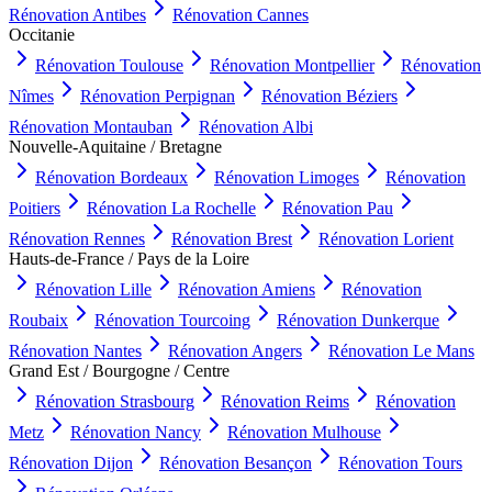
Rénovation
Antibes
Rénovation
Cannes
Occitanie
Rénovation
Toulouse
Rénovation
Montpellier
Rénovation
Nîmes
Rénovation
Perpignan
Rénovation
Béziers
Rénovation
Montauban
Rénovation
Albi
Nouvelle-Aquitaine / Bretagne
Rénovation
Bordeaux
Rénovation
Limoges
Rénovation
Poitiers
Rénovation
La Rochelle
Rénovation
Pau
Rénovation
Rennes
Rénovation
Brest
Rénovation
Lorient
Hauts-de-France / Pays de la Loire
Rénovation
Lille
Rénovation
Amiens
Rénovation
Roubaix
Rénovation
Tourcoing
Rénovation
Dunkerque
Rénovation
Nantes
Rénovation
Angers
Rénovation
Le Mans
Grand Est / Bourgogne / Centre
Rénovation
Strasbourg
Rénovation
Reims
Rénovation
Metz
Rénovation
Nancy
Rénovation
Mulhouse
Rénovation
Dijon
Rénovation
Besançon
Rénovation
Tours