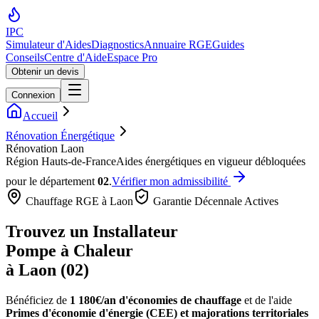
IPC
Simulateur d'Aides
Diagnostics
Annuaire RGE
Guides
Conseils
Centre d'Aide
Espace Pro
Obtenir un devis
Connexion
Accueil
Rénovation Énergétique
Rénovation Laon
Région
Hauts-de-France
Aides énergétiques en vigueur débloquées
pour le département
02
.
Vérifier mon admissibilité
Chauffage RGE à
Laon
Garantie Décennale Actives
Trouvez un Installateur
Pompe à Chaleur
à
Laon
(
02
)
Bénéficiez de
1 180€/an
d'économies de chauffage
et de l'aide
Primes d'économie d'énergie (CEE) et majorations territoriales