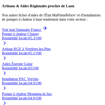
Artisans & Aides Régionales proches de
Laon
Nos autres fiches d'aides de l'État MaPrimeRénov' et d'installations
de pompes à chaleur à haut rendement dans votre secteur :
Voir tout l'annuaire France
Pompe à chaleur Chauny
Rentabilité locale:
65.3
/100
Artisan RGE à Verrières-les-Pins
Rentabilité locale:
65.1
/100
Aides Énergie Guise
Rentabilité locale:
65
/100
Installateur PAC Vervins
Rentabilité locale:
64.9
/100
Pompe à chaleur Montaigu-le-Sec
Rentabilité locale:
64.9
/100