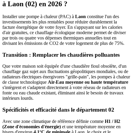
à
Laon
(
02
) en 2026 ?
Installer une pompe à chaleur (PAC) à
Laon
constitue l'un des
investissements les plus rentables pour réduire durablement la
facture énergétique de votre foyer. En s'appuyant sur les calories
d'air gratuites, ce chauffage écologique moderne permet de diviser
par trois ou quatre vos dépenses thermiques annuelles tout en
divisant les émissions de CO2 de votre logement de plus de 75%.
Transition : Remplacer les chaudières polluantes
Que votre maison soit équipée d'une chaudière fioul obsolète, d'un
chauffage gaz sujet aux fluctuations géopolitiques mondiales, ou de
radiateurs électriques énergivores "grille-pain", les pompes à chaleur
de classe technologique
Air-Eau moyenne ou haute température
s'intègrent et s'adaptent directement à votre réseau de radiateurs en
fonte ou eau chaude existant, éliminant ainsi le besoin de travaux
intérieurs lourds.
Spécificités et efficacité dans le département
02
Avec une zone climatique de référence définie comme
H1 / H2
(Zone d'économies d'énergie)
et une température moyenne en
hivers d'environ
4.1°C de minimale
à
Laon
, le choix et le