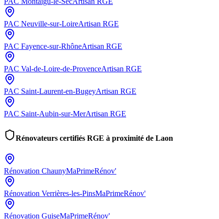
PAC
Montaigu-le-Sec
Artisan RGE
PAC
Neuville-sur-Loire
Artisan RGE
PAC
Fayence-sur-Rhône
Artisan RGE
PAC
Val-de-Loire-de-Provence
Artisan RGE
PAC
Saint-Laurent-en-Bugey
Artisan RGE
PAC
Saint-Aubin-sur-Mer
Artisan RGE
Rénovateurs certifiés RGE à proximité de
Laon
Rénovation
Chauny
MaPrimeRénov'
Rénovation
Verrières-les-Pins
MaPrimeRénov'
Rénovation
Guise
MaPrimeRénov'