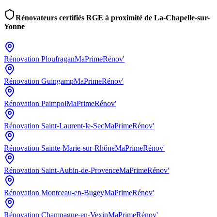
Rénovateurs certifiés RGE à proximité de
La-Chapelle-sur-
Yonne
Rénovation
Ploufragan
MaPrimeRénov'
Rénovation
Guingamp
MaPrimeRénov'
Rénovation
Paimpol
MaPrimeRénov'
Rénovation
Saint-Laurent-le-Sec
MaPrimeRénov'
Rénovation
Sainte-Marie-sur-Rhône
MaPrimeRénov'
Rénovation
Saint-Aubin-de-Provence
MaPrimeRénov'
Rénovation
Montceau-en-Bugey
MaPrimeRénov'
Rénovation
Champagne-en-Vexin
MaPrimeRénov'