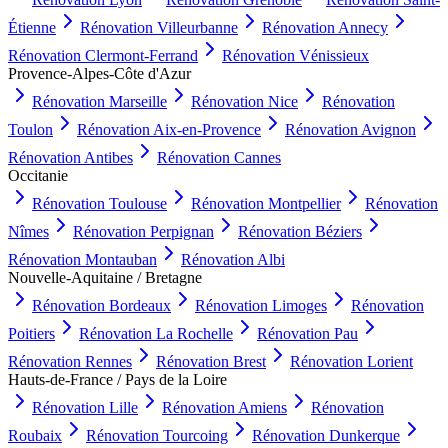
Étienne
Rénovation
Villeurbanne
Rénovation
Annecy
Rénovation
Clermont-Ferrand
Rénovation
Vénissieux
Provence-Alpes-Côte d'Azur
Rénovation
Marseille
Rénovation
Nice
Rénovation
Toulon
Rénovation
Aix-en-Provence
Rénovation
Avignon
Rénovation
Antibes
Rénovation
Cannes
Occitanie
Rénovation
Toulouse
Rénovation
Montpellier
Rénovation
Nîmes
Rénovation
Perpignan
Rénovation
Béziers
Rénovation
Montauban
Rénovation
Albi
Nouvelle-Aquitaine / Bretagne
Rénovation
Bordeaux
Rénovation
Limoges
Rénovation
Poitiers
Rénovation
La Rochelle
Rénovation
Pau
Rénovation
Rennes
Rénovation
Brest
Rénovation
Lorient
Hauts-de-France / Pays de la Loire
Rénovation
Lille
Rénovation
Amiens
Rénovation
Roubaix
Rénovation
Tourcoing
Rénovation
Dunkerque