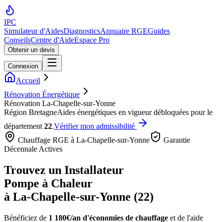
IPC
Simulateur d'Aides
Diagnostics
Annuaire RGE
Guides
Conseils
Centre d'Aide
Espace Pro
Obtenir un devis
Connexion
Accueil
Rénovation Énergétique
Rénovation La-Chapelle-sur-Yonne
Région
Bretagne
Aides énergétiques en vigueur débloquées pour le
département
22
.
Vérifier mon admissibilité
Chauffage RGE à
La-Chapelle-sur-Yonne
Garantie
Décennale Actives
Trouvez un Installateur
Pompe à Chaleur
à
La-Chapelle-sur-Yonne
(
22
)
Bénéficiez de
1 180€/an
d'économies de chauffage
et de l'aide