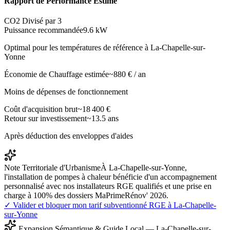
Rapport de Performance Estimé
CO2 Divisé par 3
Puissance recommandée
9.6
kW
Optimal pour les températures de référence à
La-Chapelle-sur-
Yonne
Économie de Chauffage estimée
~
880
€ / an
Moins de dépenses de fonctionnement
Coût d'acquisition brut
~
18 400
€
Retour sur investissement
~
13.5
ans
Après déduction des enveloppes d'aides
Note Territoriale d'Urbanisme
À La-Chapelle-sur-Yonne,
l'installation de pompes à chaleur bénéficie d'un accompagnement
personnalisé avec nos installateurs RGE qualifiés et une prise en
charge à 100% des dossiers MaPrimeRénov' 2026.
✓ Valider et bloquer mon tarif subventionné RGE à
La-Chapelle-
sur-Yonne
Expansion Sémantique & Guide Local —
La-Chapelle-sur-