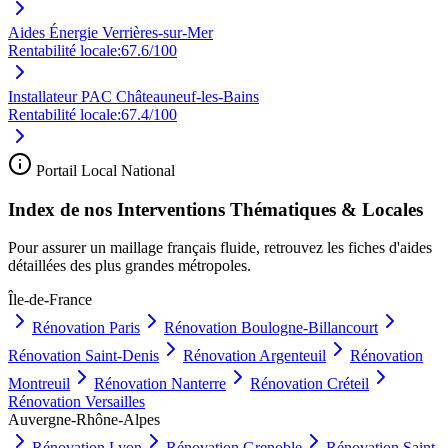
Aides Énergie Verrières-sur-Mer
Rentabilité locale:
67.6
/100
Installateur PAC Châteauneuf-les-Bains
Rentabilité locale:
67.4
/100
Portail Local National
Index de nos Interventions Thématiques & Locales
Pour assurer un maillage français fluide, retrouvez les fiches d'aides
détaillées des plus grandes métropoles.
Île-de-France
Rénovation
Paris
Rénovation
Boulogne-Billancourt
Rénovation
Saint-Denis
Rénovation
Argenteuil
Rénovation
Montreuil
Rénovation
Nanterre
Rénovation
Créteil
Rénovation
Versailles
Auvergne-Rhône-Alpes
Rénovation
Lyon
Rénovation
Grenoble
Rénovation
Saint-