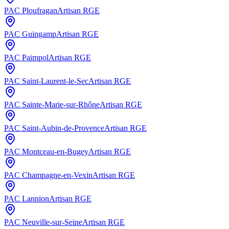
PAC
Ploufragan
Artisan RGE
PAC
Guingamp
Artisan RGE
PAC
Paimpol
Artisan RGE
PAC
Saint-Laurent-le-Sec
Artisan RGE
PAC
Sainte-Marie-sur-Rhône
Artisan RGE
PAC
Saint-Aubin-de-Provence
Artisan RGE
PAC
Montceau-en-Bugey
Artisan RGE
PAC
Champagne-en-Vexin
Artisan RGE
PAC
Lannion
Artisan RGE
PAC
Neuville-sur-Seine
Artisan RGE