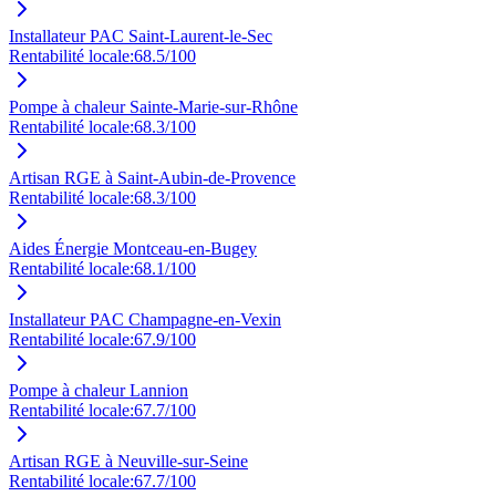
Installateur PAC Saint-Laurent-le-Sec
Rentabilité locale:
68.5
/100
Pompe à chaleur Sainte-Marie-sur-Rhône
Rentabilité locale:
68.3
/100
Artisan RGE à Saint-Aubin-de-Provence
Rentabilité locale:
68.3
/100
Aides Énergie Montceau-en-Bugey
Rentabilité locale:
68.1
/100
Installateur PAC Champagne-en-Vexin
Rentabilité locale:
67.9
/100
Pompe à chaleur Lannion
Rentabilité locale:
67.7
/100
Artisan RGE à Neuville-sur-Seine
Rentabilité locale:
67.7
/100