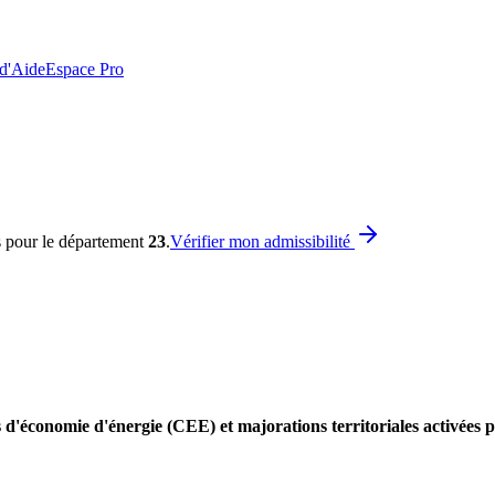
 d'Aide
Espace Pro
s pour le département
23
.
Vérifier mon admissibilité
 d'économie d'énergie (CEE) et majorations territoriales activées 