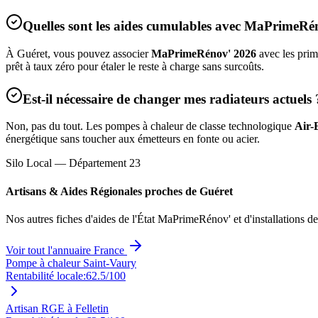
Quelles sont les aides cumulables avec MaPrimeRé
À
Guéret
, vous pouvez associer
MaPrimeRénov' 2026
avec les prim
prêt à taux zéro pour étaler le reste à charge sans surcoûts.
Est-il nécessaire de changer mes radiateurs actuels 
Non, pas du tout. Les pompes à chaleur de classe technologique
Air-
énergétique sans toucher aux émetteurs en fonte ou acier.
Silo Local — Département
23
Artisans & Aides Régionales proches de
Guéret
Nos autres fiches d'aides de l'État MaPrimeRénov' et d'installations d
Voir tout l'annuaire France
Pompe à chaleur Saint-Vaury
Rentabilité locale:
62.5
/100
Artisan RGE à Felletin