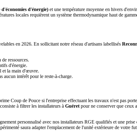
 d'économies d'énergie)
et une température moyenne en hivers d'envi
températures locales requièrent un système thermodynamique haut de gam
ables en 2026. En sollicitant notre réseau d'artisans labellisés
Reconn
u de ressources.
tifs d'énergie.
l et la main d'œuvre.
 aucun intérêt pour le reste-à-charge.
rime Coup de Pouce si l'entreprise effectuant les travaux n'est pas port
siste à filtrer les installateurs à
Guéret
pour ne conserver que ceux at
pagnement personnalisé avec nos installateurs RGE qualifiés et une pri
xpérimenté saura adapter l'emplacement de l'unité extérieure de votre fu