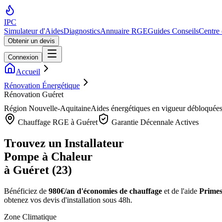
IPC
Simulateur d'Aides
Diagnostics
Annuaire RGE
Guides Conseils
Centre
Obtenir un devis
Connexion
Accueil
Rénovation Énergétique
Rénovation Guéret
Région
Nouvelle-Aquitaine
Aides énergétiques en vigueur débloquée
Chauffage RGE à
Guéret
Garantie Décennale Actives
Trouvez un Installateur
Pompe à Chaleur
à
Guéret
(
23
)
Bénéficiez de
980€/an
d'économies de chauffage
et de l'aide
Primes
obtenez vos devis d'installation sous 48h.
Zone Climatique