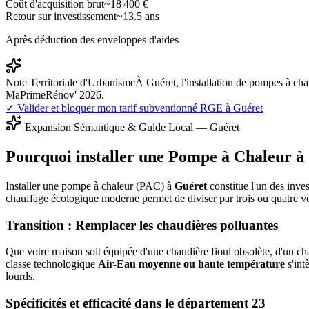
Coût d'acquisition brut
~
18 400
€
Retour sur investissement
~
13.5
ans
Après déduction des enveloppes d'aides
Note Territoriale d'Urbanisme
À Guéret, l'installation de pompes à ch
MaPrimeRénov' 2026.
✓ Valider et bloquer mon tarif subventionné RGE à
Guéret
Expansion Sémantique & Guide Local —
Guéret
Pourquoi installer une Pompe à Chaleur à
Installer une pompe à chaleur (PAC) à
Guéret
constitue l'un des inves
chauffage écologique moderne permet de diviser par trois ou quatre v
Transition : Remplacer les chaudières polluantes
Que votre maison soit équipée d'une chaudière fioul obsolète, d'un cha
classe technologique
Air-Eau moyenne ou haute température
s'int
lourds.
Spécificités et efficacité dans le département
23