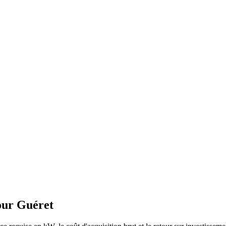
our
Guéret