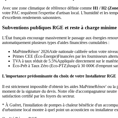
Avec une zone climatique de référence définie comme
H1 / H2 (Zone
votre PAC requièrent l'expertise d'artisan local. L'humidité et les 
d'excellents rendements saisonniers.
Subventions publiques RGE et reste à charge minime
L'État français encourage massivement le passage aux énergies renouvel
automatiquement plusieurs types d'aides financières cumulables :
MaPrimeRénov' 2026
Aide nationale calibrée selon votre nivea
Primes CEE (Éco-Énergie)
Financées par les fournisseurs alterna
TVA à taux réduit de 5.5%
Appliquée directement sur le matérie
Éco-Prêt à Taux Zéro (Eco-PTZ)
Jusqu'à 30 000€ d'emprunt sans
L'importance prédominante du choix de votre Installateur RGE
Il est strictement impossible d'obtenir les aides MaPrimeRénov' ou la p
moment de la signature du devis. Notre rôle d'accompagnateur neutre con
satisfaction certifié par les foyers du secteur.
*
À Guéret, l'installation de pompes à chaleur bénéficie d'un accom
d'urbanisme local montre à quel point un acousticien ou installateur e