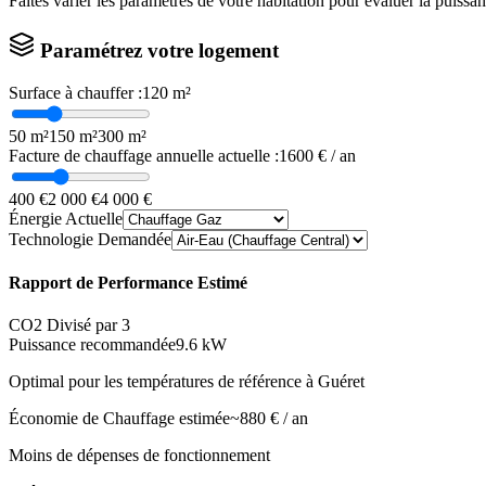
Faites varier les paramètres de votre habitation pour évaluer la puissa
Paramétrez votre logement
Surface à chauffer :
120
m²
50 m²
150 m²
300 m²
Facture de chauffage annuelle actuelle :
1600
€ / an
400 €
2 000 €
4 000 €
Énergie Actuelle
Technologie Demandée
Rapport de Performance Estimé
CO2 Divisé par 3
Puissance recommandée
9.6
kW
Optimal pour les températures de référence à
Guéret
Économie de Chauffage estimée
~
880
€ / an
Moins de dépenses de fonctionnement