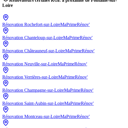
Rénovateurs certifiés RGE à proximité de
Fontaine-sur-
Loire
Rénovation
Rochefort-sur-Loire
MaPrimeRénov'
Rénovation
Chanteloup-sur-Loire
MaPrimeRénov'
Rénovation
Châteauneuf-sur-Loire
MaPrimeRénov'
Rénovation
Neuville-sur-Loire
MaPrimeRénov'
Rénovation
Verrières-sur-Loire
MaPrimeRénov'
Rénovation
Champagne-sur-Loire
MaPrimeRénov'
Rénovation
Saint-Aubin-sur-Loire
MaPrimeRénov'
Rénovation
Montceau-sur-Loire
MaPrimeRénov'