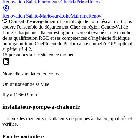
Rénovation
Saint-Florent-sur-Cher
MaPrimeRénov'
Rénovation
Sainte-Marie-sur-Loire
MaPrimeRénov'
💡
Conseil d'Énergéticien :
Le maillage de notre réseau d'artisans
couvre l'ensemble du département
Cher
en région
Centre-Val de
Loire
. Chaque installateur est rigoureusement évalué sur le maintien
de sa qualification RGE et ses compétences d’ingénierie fluidique
pour garantir un Coefficient de Performance annuel (COP) optimal
supérieur à 4.2.
15
personnes sur le site en ce moment
Nouvelle simulation en cours...
Un utilisateur de
sa ville
Il y a
126693
min
installateur-pompe-a-chaleur.fr
Trouvez les meilleurs installateurs de pompes à chaleur, qualifiés et
vérifiés.
Pour les particuliers