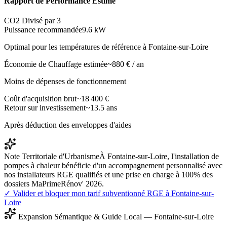
Rapport de Performance Estimé
CO2 Divisé par 3
Puissance recommandée
9.6
kW
Optimal pour les températures de référence à
Fontaine-sur-Loire
Économie de Chauffage estimée
~
880
€ / an
Moins de dépenses de fonctionnement
Coût d'acquisition brut
~
18 400
€
Retour sur investissement
~
13.5
ans
Après déduction des enveloppes d'aides
Note Territoriale d'Urbanisme
À Fontaine-sur-Loire, l'installation de
pompes à chaleur bénéficie d'un accompagnement personnalisé avec
nos installateurs RGE qualifiés et une prise en charge à 100% des
dossiers MaPrimeRénov' 2026.
✓ Valider et bloquer mon tarif subventionné RGE à
Fontaine-sur-
Loire
Expansion Sémantique & Guide Local —
Fontaine-sur-Loire