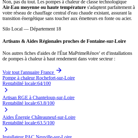
Non, pas du tout. Les pompes à chaleur de classe technologique
Air-Eau moyenne ou haute température
s'adaptent parfaitement à
votre réseau de chauffage central d'eau chaude existant, assurant la
transition énergétique sans toucher aux émetteurs en fonte ou acier.
Silo Local — Département
18
Artisans & Aides Régionales proches de
Fontaine-sur-Loire
Nos autres fiches d'aides de l'État MaPrimeRénov' et d'installations
de pompes à chaleur à haut rendement dans votre secteur :
Voir tout l'annuaire France
Pompe à chaleur Rochefort-sur-Loire
Rentabilité locale:
64
/100
Artisan RGE à Chanteloup-sur-Loire
Rentabilité locale:
63.8
/100
Aides Énergie Châteauneuf-sur-Loire
Rentabilité locale:
63.5
/100
Installateur PAC Neuville-sur-Loire