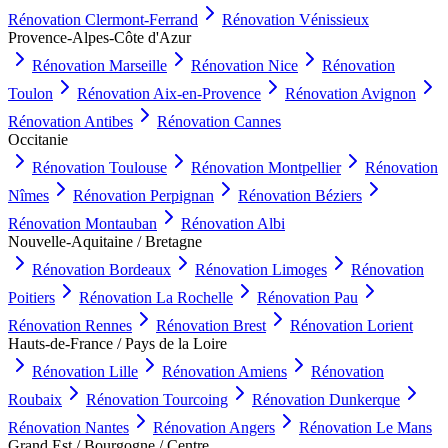
Rénovation
Clermont-Ferrand
Rénovation
Vénissieux
Provence-Alpes-Côte d'Azur
Rénovation
Marseille
Rénovation
Nice
Rénovation
Toulon
Rénovation
Aix-en-Provence
Rénovation
Avignon
Rénovation
Antibes
Rénovation
Cannes
Occitanie
Rénovation
Toulouse
Rénovation
Montpellier
Rénovation
Nîmes
Rénovation
Perpignan
Rénovation
Béziers
Rénovation
Montauban
Rénovation
Albi
Nouvelle-Aquitaine / Bretagne
Rénovation
Bordeaux
Rénovation
Limoges
Rénovation
Poitiers
Rénovation
La Rochelle
Rénovation
Pau
Rénovation
Rennes
Rénovation
Brest
Rénovation
Lorient
Hauts-de-France / Pays de la Loire
Rénovation
Lille
Rénovation
Amiens
Rénovation
Roubaix
Rénovation
Tourcoing
Rénovation
Dunkerque
Rénovation
Nantes
Rénovation
Angers
Rénovation
Le Mans
Grand Est / Bourgogne / Centre