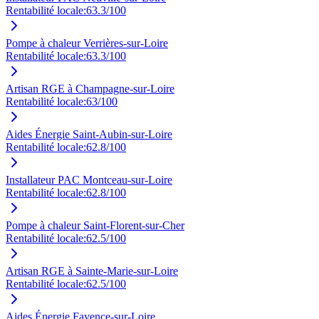
Rentabilité locale:
63.3
/100
Pompe à chaleur Verrières-sur-Loire
Rentabilité locale:
63.3
/100
Artisan RGE à Champagne-sur-Loire
Rentabilité locale:
63
/100
Aides Énergie Saint-Aubin-sur-Loire
Rentabilité locale:
62.8
/100
Installateur PAC Montceau-sur-Loire
Rentabilité locale:
62.8
/100
Pompe à chaleur Saint-Florent-sur-Cher
Rentabilité locale:
62.5
/100
Artisan RGE à Sainte-Marie-sur-Loire
Rentabilité locale:
62.5
/100
Aides Énergie Fayence-sur-Loire