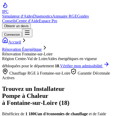
IPC
Simulateur d'Aides
Diagnostics
Annuaire RGE
Guides
Conseils
Centre d'Aide
Espace Pro
Obtenir un devis
Connexion
Accueil
Rénovation Énergétique
Rénovation Fontaine-sur-Loire
Région
Centre-Val de Loire
Aides énergétiques en vigueur
débloquées pour le département
18
.
Vérifier mon admissibilité
Chauffage RGE à
Fontaine-sur-Loire
Garantie Décennale
Actives
Trouvez un Installateur
Pompe à Chaleur
à
Fontaine-sur-Loire
(
18
)
Bénéficiez de
1 180€/an
d'économies de chauffage
et de l'aide