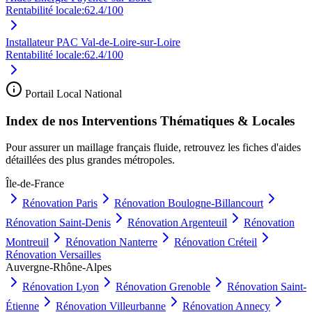
Rentabilité locale:
62.4
/100
Installateur PAC Val-de-Loire-sur-Loire
Rentabilité locale:
62.4
/100
Portail Local National
Index de nos Interventions Thématiques & Locales
Pour assurer un maillage français fluide, retrouvez les fiches d'aides
détaillées des plus grandes métropoles.
Île-de-France
Rénovation
Paris
Rénovation
Boulogne-Billancourt
Rénovation
Saint-Denis
Rénovation
Argenteuil
Rénovation
Montreuil
Rénovation
Nanterre
Rénovation
Créteil
Rénovation
Versailles
Auvergne-Rhône-Alpes
Rénovation
Lyon
Rénovation
Grenoble
Rénovation
Saint-
Étienne
Rénovation
Villeurbanne
Rénovation
Annecy