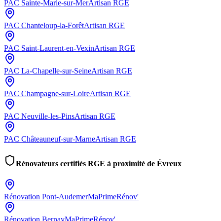
PAC
Sainte-Marie-sur-Mer
Artisan RGE
PAC
Chanteloup-la-Forêt
Artisan RGE
PAC
Saint-Laurent-en-Vexin
Artisan RGE
PAC
La-Chapelle-sur-Seine
Artisan RGE
PAC
Champagne-sur-Loire
Artisan RGE
PAC
Neuville-les-Pins
Artisan RGE
PAC
Châteauneuf-sur-Marne
Artisan RGE
Rénovateurs certifiés RGE à proximité de
Évreux
Rénovation
Pont-Audemer
MaPrimeRénov'
Rénovation
Bernay
MaPrimeRénov'