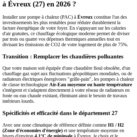
à
Évreux
(
27
) en 2026 ?
Installer une pompe à chaleur (PAC) à
Évreux
constitue l'un des
investissements les plus rentables pour réduire durablement la
facture énergétique de votre foyer. En s'appuyant sur les calories
d'air gratuites, ce chauffage écologique moderne permet de diviser
par trois ou quatre vos dépenses thermiques annuelles tout en
divisant les émissions de CO2 de votre logement de plus de 75%.
Transition : Remplacer les chaudières polluantes
Que votre maison soit équipée d'une chaudière fioul obsolète, d'un
chauffage gaz sujet aux fluctuations géopolitiques mondiales, ou de
radiateurs électriques énergivores "grille-pain", les pompes à chaleur
de classe technologique
Air-Eau moyenne ou haute température
s'intègrent et s'adaptent directement à votre réseau de radiateurs en
fonte ou eau chaude existant, éliminant ainsi le besoin de travaux
intérieurs lourds.
Spécificités et efficacité dans le département
27
Avec une zone climatique de référence définie comme
H1 / H2
(Zone d'économies d'énergie)
et une température moyenne en
hivers d'environ
4.1°C de minimale
à
Évreux
, le choix et le