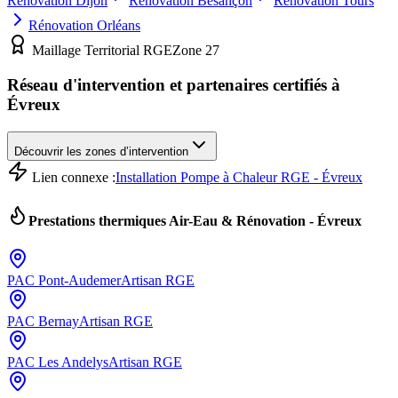
Rénovation
Dijon
Rénovation
Besançon
Rénovation
Tours
Rénovation
Orléans
Maillage Territorial RGE
Zone
27
Réseau d'intervention et partenaires certifiés à
Évreux
Découvrir les zones d’intervention
Lien connexe :
Installation Pompe à Chaleur RGE - Évreux
Prestations thermiques Air-Eau & Rénovation -
Évreux
PAC
Pont-Audemer
Artisan RGE
PAC
Bernay
Artisan RGE
PAC
Les Andelys
Artisan RGE