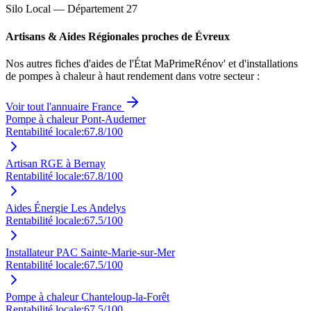
Silo Local — Département
27
Artisans & Aides Régionales proches de
Évreux
Nos autres fiches d'aides de l'État MaPrimeRénov' et d'installations
de pompes à chaleur à haut rendement dans votre secteur :
Voir tout l'annuaire France
Pompe à chaleur Pont-Audemer
Rentabilité locale:
67.8
/100
Artisan RGE à Bernay
Rentabilité locale:
67.8
/100
Aides Énergie Les Andelys
Rentabilité locale:
67.5
/100
Installateur PAC Sainte-Marie-sur-Mer
Rentabilité locale:
67.5
/100
Pompe à chaleur Chanteloup-la-Forêt
Rentabilité locale:
67.5
/100