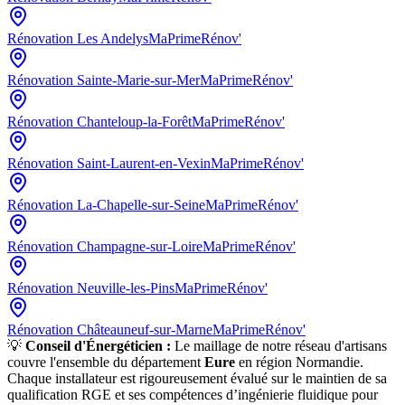
Rénovation
Les Andelys
MaPrimeRénov'
Rénovation
Sainte-Marie-sur-Mer
MaPrimeRénov'
Rénovation
Chanteloup-la-Forêt
MaPrimeRénov'
Rénovation
Saint-Laurent-en-Vexin
MaPrimeRénov'
Rénovation
La-Chapelle-sur-Seine
MaPrimeRénov'
Rénovation
Champagne-sur-Loire
MaPrimeRénov'
Rénovation
Neuville-les-Pins
MaPrimeRénov'
Rénovation
Châteauneuf-sur-Marne
MaPrimeRénov'
💡
Conseil d'Énergéticien :
Le maillage de notre réseau d'artisans
couvre l'ensemble du département
Eure
en région
Normandie
.
Chaque installateur est rigoureusement évalué sur le maintien de sa
qualification RGE et ses compétences d’ingénierie fluidique pour