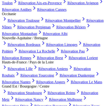
Toulon
Rénovation
Aix-en-Provence
Rénovation
Avignon
Rénovation
Antibes
Rénovation
Cannes
Occitanie
Rénovation
Toulouse
Rénovation
Montpellier
Rénovation
Nîmes
Rénovation
Perpignan
Rénovation
Béziers
Rénovation
Montauban
Rénovation
Albi
Nouvelle-Aquitaine / Bretagne
Rénovation
Bordeaux
Rénovation
Limoges
Rénovation
Poitiers
Rénovation
La Rochelle
Rénovation
Pau
Rénovation
Rennes
Rénovation
Brest
Rénovation
Lorient
Hauts-de-France / Pays de la Loire
Rénovation
Lille
Rénovation
Amiens
Rénovation
Roubaix
Rénovation
Tourcoing
Rénovation
Dunkerque
Rénovation
Nantes
Rénovation
Angers
Rénovation
Le Mans
Grand Est / Bourgogne / Centre
Rénovation
Strasbourg
Rénovation
Reims
Rénovation
Metz
Rénovation
Nancy
Rénovation
Mulhouse