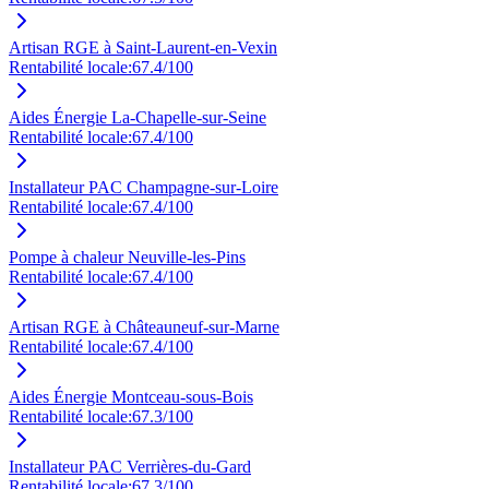
Artisan RGE à Saint-Laurent-en-Vexin
Rentabilité locale:
67.4
/100
Aides Énergie La-Chapelle-sur-Seine
Rentabilité locale:
67.4
/100
Installateur PAC Champagne-sur-Loire
Rentabilité locale:
67.4
/100
Pompe à chaleur Neuville-les-Pins
Rentabilité locale:
67.4
/100
Artisan RGE à Châteauneuf-sur-Marne
Rentabilité locale:
67.4
/100
Aides Énergie Montceau-sous-Bois
Rentabilité locale:
67.3
/100
Installateur PAC Verrières-du-Gard
Rentabilité locale:
67.3
/100