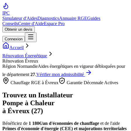
IPC
Simulateur d'Aides
Diagnostics
Annuaire RGE
Guides
Conseils
Centre d'Aide
Espace Pro
Obtenir un devis
Connexion
Accueil
Rénovation Énergétique
Rénovation Évreux
Région
Normandie
Aides énergétiques en vigueur débloquées pour
le département
27
.
Vérifier mon admissibilité
Chauffage RGE à
Évreux
Garantie Décennale Actives
Trouvez un Installateur
Pompe à Chaleur
à
Évreux
(
27
)
Bénéficiez de
1 180€/an
d'économies de chauffage
et de l'aide
Primes d'économie d'énergie (CEE) et majorations territoriales