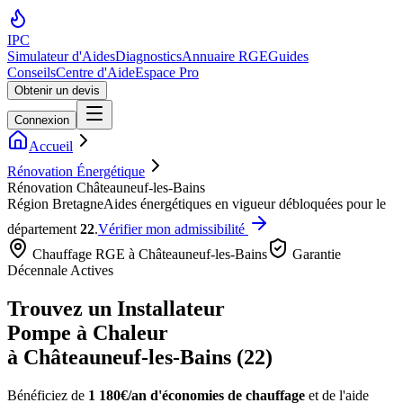
IPC
Simulateur d'Aides
Diagnostics
Annuaire RGE
Guides
Conseils
Centre d'Aide
Espace Pro
Obtenir un devis
Connexion
Accueil
Rénovation Énergétique
Rénovation Châteauneuf-les-Bains
Région
Bretagne
Aides énergétiques en vigueur débloquées pour le
département
22
.
Vérifier mon admissibilité
Chauffage RGE à
Châteauneuf-les-Bains
Garantie
Décennale Actives
Trouvez un Installateur
Pompe à Chaleur
à
Châteauneuf-les-Bains
(
22
)
Bénéficiez de
1 180€/an
d'économies de chauffage
et de l'aide