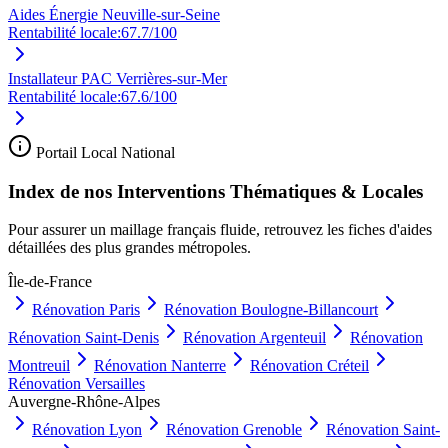
Aides Énergie Neuville-sur-Seine
Rentabilité locale:
67.7
/100
Installateur PAC Verrières-sur-Mer
Rentabilité locale:
67.6
/100
Portail Local National
Index de nos Interventions Thématiques & Locales
Pour assurer un maillage français fluide, retrouvez les fiches d'aides
détaillées des plus grandes métropoles.
Île-de-France
Rénovation
Paris
Rénovation
Boulogne-Billancourt
Rénovation
Saint-Denis
Rénovation
Argenteuil
Rénovation
Montreuil
Rénovation
Nanterre
Rénovation
Créteil
Rénovation
Versailles
Auvergne-Rhône-Alpes
Rénovation
Lyon
Rénovation
Grenoble
Rénovation
Saint-