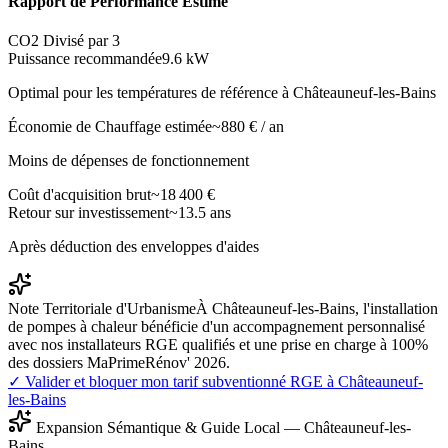
Rapport de Performance Estimé
CO2 Divisé par 3
Puissance recommandée
9.6
kW
Optimal pour les températures de référence à
Châteauneuf-les-Bains
Économie de Chauffage estimée
~
880
€ / an
Moins de dépenses de fonctionnement
Coût d'acquisition brut
~
18 400
€
Retour sur investissement
~
13.5
ans
Après déduction des enveloppes d'aides
Note Territoriale d'Urbanisme
À Châteauneuf-les-Bains, l'installation
de pompes à chaleur bénéficie d'un accompagnement personnalisé
avec nos installateurs RGE qualifiés et une prise en charge à 100%
des dossiers MaPrimeRénov' 2026.
✓ Valider et bloquer mon tarif subventionné RGE à
Châteauneuf-
les-Bains
Expansion Sémantique & Guide Local —
Châteauneuf-les-
Bains