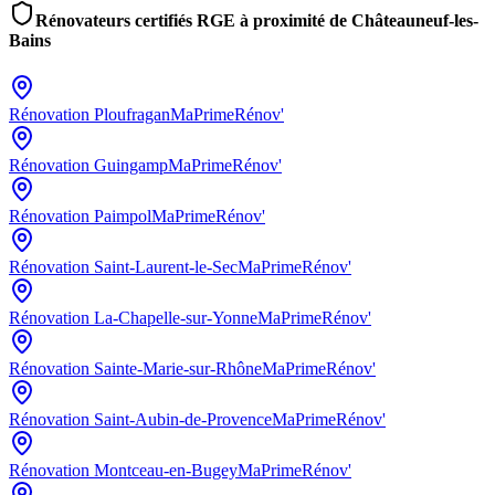
Rénovateurs certifiés RGE à proximité de
Châteauneuf-les-
Bains
Rénovation
Ploufragan
MaPrimeRénov'
Rénovation
Guingamp
MaPrimeRénov'
Rénovation
Paimpol
MaPrimeRénov'
Rénovation
Saint-Laurent-le-Sec
MaPrimeRénov'
Rénovation
La-Chapelle-sur-Yonne
MaPrimeRénov'
Rénovation
Sainte-Marie-sur-Rhône
MaPrimeRénov'
Rénovation
Saint-Aubin-de-Provence
MaPrimeRénov'
Rénovation
Montceau-en-Bugey
MaPrimeRénov'