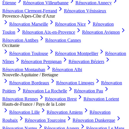
Étienne
Rénovation
Villeurbanne
Rénovation
Annecy
Rénovation
Clermont-Ferrand
Rénovation
Vénissieux
Provence-Alpes-Côte d'Azur
Rénovation
Marseille
Rénovation
Nice
Rénovation
Toulon
Rénovation
Aix-en-Provence
Rénovation
Avignon
Rénovation
Antibes
Rénovation
Cannes
Occitanie
Rénovation
Toulouse
Rénovation
Montpellier
Rénovation
Nîmes
Rénovation
Perpignan
Rénovation
Béziers
Rénovation
Montauban
Rénovation
Albi
Nouvelle-Aquitaine / Bretagne
Rénovation
Bordeaux
Rénovation
Limoges
Rénovation
Poitiers
Rénovation
La Rochelle
Rénovation
Pau
Rénovation
Rennes
Rénovation
Brest
Rénovation
Lorient
Hauts-de-France / Pays de la Loire
Rénovation
Lille
Rénovation
Amiens
Rénovation
Roubaix
Rénovation
Tourcoing
Rénovation
Dunkerque
Rénovation
Nantes
Rénovation
Angers
Rénovation
Le Mans