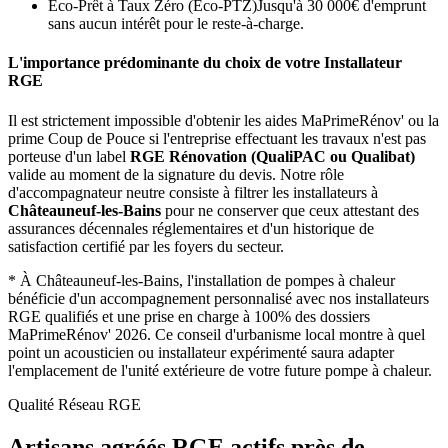
Éco-Prêt à Taux Zéro (Eco-PTZ)
Jusqu'à 30 000€ d'emprunt
sans aucun intérêt pour le reste-à-charge.
L'importance prédominante du choix de votre Installateur
RGE
Il est strictement impossible d'obtenir les aides MaPrimeRénov' ou la
prime Coup de Pouce si l'entreprise effectuant les travaux n'est pas
porteuse d'un label
RGE Rénovation (QualiPAC ou Qualibat)
valide au moment de la signature du devis. Notre rôle
d'accompagnateur neutre consiste à filtrer les installateurs à
Châteauneuf-les-Bains
pour ne conserver que ceux attestant des
assurances décennales réglementaires et d'un historique de
satisfaction certifié par les foyers du secteur.
*
À Châteauneuf-les-Bains, l'installation de pompes à chaleur
bénéficie d'un accompagnement personnalisé avec nos installateurs
RGE qualifiés et une prise en charge à 100% des dossiers
MaPrimeRénov' 2026.
Ce conseil d'urbanisme local montre à quel
point un acousticien ou installateur expérimenté saura adapter
l'emplacement de l'unité extérieure de votre future pompe à chaleur.
Qualité Réseau RGE
Artisans agréés RGE actifs près de