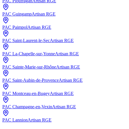
PAC
Ploufragan
Artisan RGE
PAC
Guingamp
Artisan RGE
PAC
Paimpol
Artisan RGE
PAC
Saint-Laurent-le-Sec
Artisan RGE
PAC
La-Chapelle-sur-Yonne
Artisan RGE
PAC
Sainte-Marie-sur-Rhône
Artisan RGE
PAC
Saint-Aubin-de-Provence
Artisan RGE
PAC
Montceau-en-Bugey
Artisan RGE
PAC
Champagne-en-Vexin
Artisan RGE
PAC
Lannion
Artisan RGE