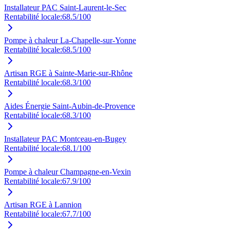
Installateur PAC Saint-Laurent-le-Sec
Rentabilité locale:
68.5
/100
Pompe à chaleur La-Chapelle-sur-Yonne
Rentabilité locale:
68.5
/100
Artisan RGE à Sainte-Marie-sur-Rhône
Rentabilité locale:
68.3
/100
Aides Énergie Saint-Aubin-de-Provence
Rentabilité locale:
68.3
/100
Installateur PAC Montceau-en-Bugey
Rentabilité locale:
68.1
/100
Pompe à chaleur Champagne-en-Vexin
Rentabilité locale:
67.9
/100
Artisan RGE à Lannion
Rentabilité locale:
67.7
/100