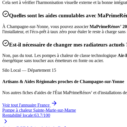
Cela sert à vérifier l'harmonisation visuelle externe et la bonne intég
Quelles sont les aides cumulables avec MaPrimeRé
À
Champagne-sur-Yonne
, vous pouvez associer
MaPrimeRénov' 20
l'installateur, et l'éco-prêt à taux zéro pour étaler le reste à charge sans
Est-il nécessaire de changer mes radiateurs actuels 
Non, pas du tout. Les pompes à chaleur de classe technologique
Air-
énergétique sans toucher aux émetteurs en fonte ou acier.
Silo Local — Département
15
Artisans & Aides Régionales proches de
Champagne-sur-Yonne
Nos autres fiches d'aides de l'État MaPrimeRénov' et d'installations d
Voir tout l'annuaire France
Pompe à chaleur Sainte-Marie-sur-Marne
Rentabilité locale:
63.7
/100