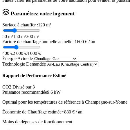
Faites varier les paramètres de votre habitation pour évaluer la puissa
Paramétrez votre logement
Surface à chauffer :
120
m²
50 m²
150 m²
300 m²
Facture de chauffage annuelle actuelle :
1600
€ / an
400 €
2 000 €
4 000 €
Énergie Actuelle
Technologie Demandée
Rapport de Performance Estimé
CO2 Divisé par 3
Puissance recommandée
9.6
kW
Optimal pour les températures de référence à
Champagne-sur-Yonne
Économie de Chauffage estimée
~
880
€ / an
Moins de dépenses de fonctionnement