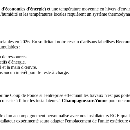
 d'économies d'énergie)
et une température moyenne en hivers d'envi
 L'humidité et les températures locales requièrent un système thermody
ables en 2026. En sollicitant notre réseau d'artisans labellisés
Reconn
umulables :
u de ressources.
tifs d'énergie.
l et la main d'œuvre.
 aucun intérêt pour le reste-à-charge.
rime Coup de Pouce si l'entreprise effectuant les travaux n'est pas port
siste à filtrer les installateurs à
Champagne-sur-Yonne
pour ne cons
ie d'un accompagnement personnalisé avec nos installateurs RGE quali
tallateur expérimenté saura adapter l'emplacement de l'unité extérieure 