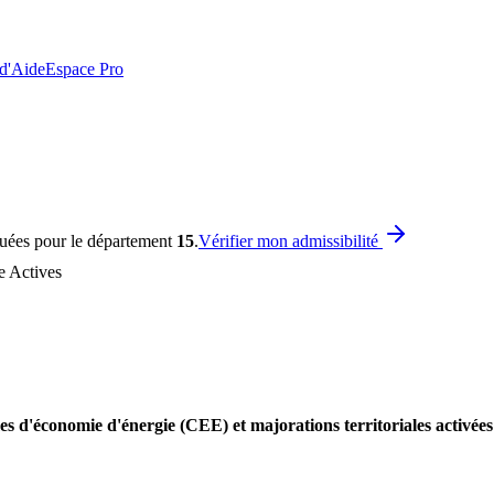
 d'Aide
Espace Pro
quées pour le département
15
.
Vérifier mon admissibilité
e Actives
es d'économie d'énergie (CEE) et majorations territoriales activée