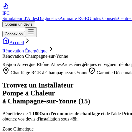
IPC
Simulateur d'Aides
Diagnostics
Annuaire RGE
Guides Conseils
Centre
Obtenir un devis
Connexion
Accueil
Rénovation Énergétique
Rénovation Champagne-sur-Yonne
Région
Auvergne-Rhône-Alpes
Aides énergétiques en vigueur déblo
Chauffage RGE à
Champagne-sur-Yonne
Garantie Décennal
Trouvez un Installateur
Pompe à Chaleur
à
Champagne-sur-Yonne
(
15
)
Bénéficiez de
1 180€/an
d'économies de chauffage
et de l'aide
Prim
obtenez vos devis d'installation sous 48h.
Zone Climatique