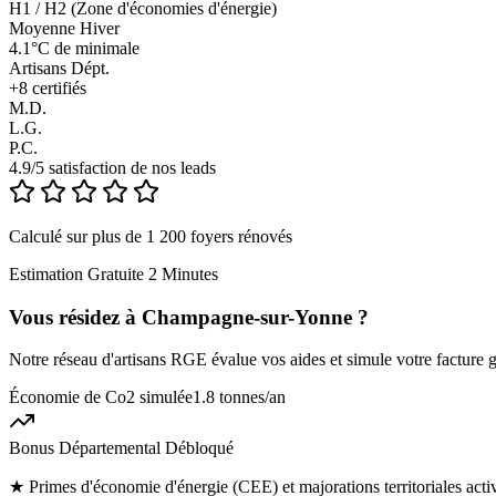
H1 / H2 (Zone d'économies d'énergie)
Moyenne Hiver
4.1°C de minimale
Artisans Dépt.
+
8
certifiés
M.D.
L.G.
P.C.
4.9/5 satisfaction de nos leads
Calculé sur plus de 1 200 foyers rénovés
Estimation Gratuite 2 Minutes
Vous résidez à
Champagne-sur-Yonne
?
Notre réseau d'artisans RGE évalue vos aides et simule votre facture g
Économie de Co2 simulée
1.8 tonnes
/an
Bonus Départemental Débloqué
★
Primes d'économie d'énergie (CEE) et majorations territoriales act