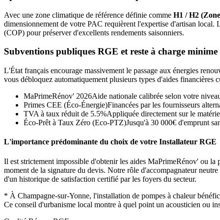
Avec une zone climatique de référence définie comme
H1 / H2 (Zone
dimensionnement de votre PAC requièrent l'expertise d'artisan local.
(COP) pour préserver d'excellents rendements saisonniers.
Subventions publiques RGE et reste à charge minime
L'État français encourage massivement le passage aux énergies renouvel
vous débloquez automatiquement plusieurs types d'aides financières c
MaPrimeRénov' 2026
Aide nationale calibrée selon votre nivea
Primes CEE (Éco-Énergie)
Financées par les fournisseurs alterna
TVA à taux réduit de 5.5%
Appliquée directement sur le matérie
Éco-Prêt à Taux Zéro (Eco-PTZ)
Jusqu'à 30 000€ d'emprunt sans
L'importance prédominante du choix de votre Installateur RGE
Il est strictement impossible d'obtenir les aides MaPrimeRénov' ou la p
moment de la signature du devis. Notre rôle d'accompagnateur neutre con
d'un historique de satisfaction certifié par les foyers du secteur.
*
À Champagne-sur-Yonne, l'installation de pompes à chaleur bénéfic
Ce conseil d'urbanisme local montre à quel point un acousticien ou ins