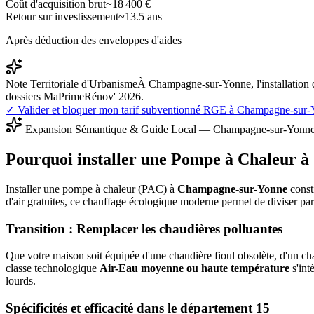
Coût d'acquisition brut
~
18 400
€
Retour sur investissement
~
13.5
ans
Après déduction des enveloppes d'aides
Note Territoriale d'Urbanisme
À Champagne-sur-Yonne, l'installation 
dossiers MaPrimeRénov' 2026.
✓ Valider et bloquer mon tarif subventionné RGE à
Champagne-sur-
Expansion Sémantique & Guide Local —
Champagne-sur-Yonn
Pourquoi installer une Pompe à Chaleur à
Installer une pompe à chaleur (PAC) à
Champagne-sur-Yonne
consti
d'air gratuites, ce chauffage écologique moderne permet de diviser pa
Transition : Remplacer les chaudières polluantes
Que votre maison soit équipée d'une chaudière fioul obsolète, d'un cha
classe technologique
Air-Eau moyenne ou haute température
s'int
lourds.
Spécificités et efficacité dans le département
15