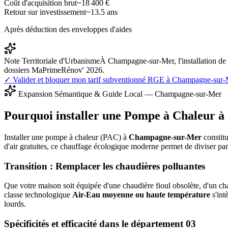
Coût d'acquisition brut
~
18 400
€
Retour sur investissement
~
13.5
ans
Après déduction des enveloppes d'aides
Note Territoriale d'Urbanisme
À Champagne-sur-Mer, l'installation de
dossiers MaPrimeRénov' 2026.
✓ Valider et bloquer mon tarif subventionné RGE à
Champagne-sur-
Expansion Sémantique & Guide Local —
Champagne-sur-Mer
Pourquoi installer une Pompe à Chaleur à
Installer une pompe à chaleur (PAC) à
Champagne-sur-Mer
constitu
d'air gratuites, ce chauffage écologique moderne permet de diviser pa
Transition : Remplacer les chaudières polluantes
Que votre maison soit équipée d'une chaudière fioul obsolète, d'un cha
classe technologique
Air-Eau moyenne ou haute température
s'int
lourds.
Spécificités et efficacité dans le département
03