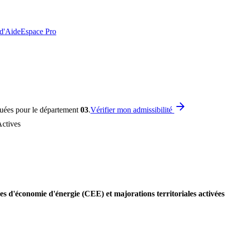
 d'Aide
Espace Pro
quées pour le département
03
.
Vérifier mon admissibilité
ctives
s d'économie d'énergie (CEE) et majorations territoriales activées