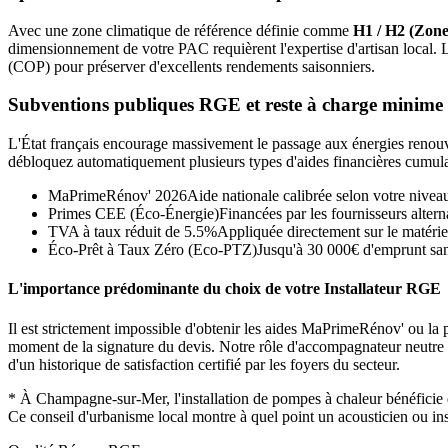
Avec une zone climatique de référence définie comme
H1 / H2 (Zone
dimensionnement de votre PAC requièrent l'expertise d'artisan local.
(COP) pour préserver d'excellents rendements saisonniers.
Subventions publiques RGE et reste à charge minime
L'État français encourage massivement le passage aux énergies renouvel
débloquez automatiquement plusieurs types d'aides financières cumula
MaPrimeRénov' 2026
Aide nationale calibrée selon votre nivea
Primes CEE (Éco-Énergie)
Financées par les fournisseurs alterna
TVA à taux réduit de 5.5%
Appliquée directement sur le matérie
Éco-Prêt à Taux Zéro (Eco-PTZ)
Jusqu'à 30 000€ d'emprunt sans
L'importance prédominante du choix de votre Installateur RGE
Il est strictement impossible d'obtenir les aides MaPrimeRénov' ou la p
moment de la signature du devis. Notre rôle d'accompagnateur neutre con
d'un historique de satisfaction certifié par les foyers du secteur.
*
À Champagne-sur-Mer, l'installation de pompes à chaleur bénéficie
Ce conseil d'urbanisme local montre à quel point un acousticien ou ins