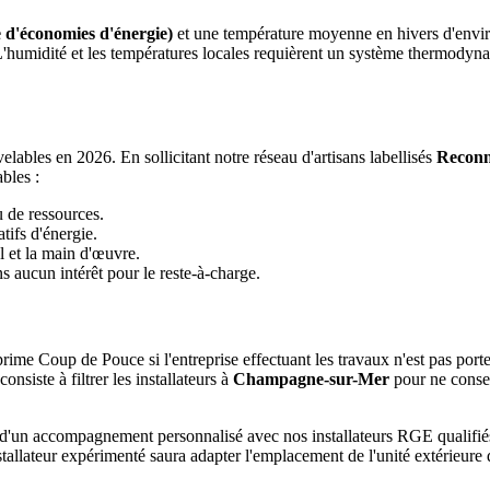
 d'économies d'énergie)
et une température moyenne en hivers d'envi
 L'humidité et les températures locales requièrent un système thermody
ables en 2026. En sollicitant notre réseau d'artisans labellisés
Reconn
bles :
u de ressources.
tifs d'énergie.
l et la main d'œuvre.
 aucun intérêt pour le reste-à-charge.
rime Coup de Pouce si l'entreprise effectuant les travaux n'est pas port
siste à filtrer les installateurs à
Champagne-sur-Mer
pour ne conser
 d'un accompagnement personnalisé avec nos installateurs RGE qualifi
tallateur expérimenté saura adapter l'emplacement de l'unité extérieure 