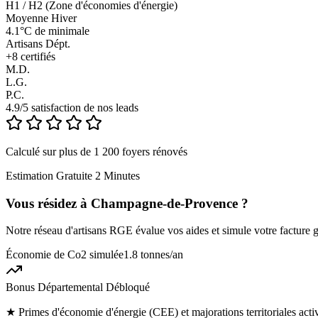
H1 / H2 (Zone d'économies d'énergie)
Moyenne Hiver
4.1°C de minimale
Artisans Dépt.
+
8
certifiés
M.D.
L.G.
P.C.
4.9/5 satisfaction de nos leads
Calculé sur plus de 1 200 foyers rénovés
Estimation Gratuite 2 Minutes
Vous résidez à
Champagne-de-Provence
?
Notre réseau d'artisans RGE évalue vos aides et simule votre facture g
Économie de Co2 simulée
1.8 tonnes
/an
Bonus Départemental Débloqué
★
Primes d'économie d'énergie (CEE) et majorations territoriales ac