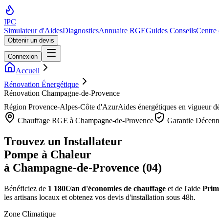
IPC
Simulateur d'Aides
Diagnostics
Annuaire RGE
Guides Conseils
Centre
Obtenir un devis
Connexion
Accueil
Rénovation Énergétique
Rénovation Champagne-de-Provence
Région
Provence-Alpes-Côte d'Azur
Aides énergétiques en vigueur d
Chauffage RGE à
Champagne-de-Provence
Garantie Décenn
Trouvez un Installateur
Pompe à Chaleur
à
Champagne-de-Provence
(
04
)
Bénéficiez de
1 180€/an
d'économies de chauffage
et de l'aide
Prim
les artisans locaux et obtenez vos devis d'installation sous 48h.
Zone Climatique