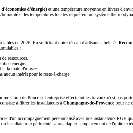
 d'économies d'énergie)
et une température moyenne en hivers d'envi
 L'humidité et les températures locales requièrent un système thermody
ables en 2026. En sollicitant notre réseau d'artisans labellisés
Reconn
umulables :
u de ressources.
tifs d'énergie.
l et la main d'œuvre.
 aucun intérêt pour le reste-à-charge.
rime Coup de Pouce si l'entreprise effectuant les travaux n'est pas port
siste à filtrer les installateurs à
Champagne-de-Provence
pour ne c
icie d'un accompagnement personnalisé avec nos installateurs RGE qua
ou installateur expérimenté saura adapter l'emplacement de l'unité exté