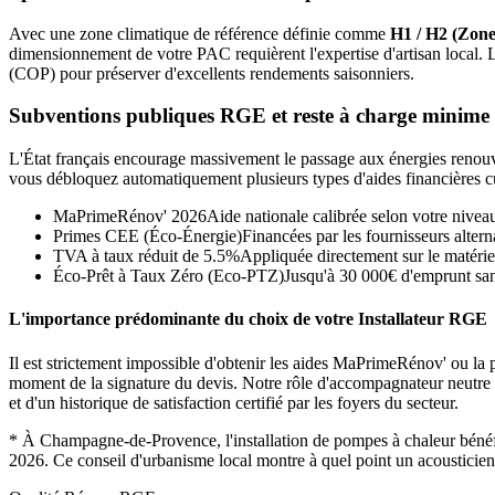
Avec une zone climatique de référence définie comme
H1 / H2 (Zone
dimensionnement de votre PAC requièrent l'expertise d'artisan local.
(COP) pour préserver d'excellents rendements saisonniers.
Subventions publiques RGE et reste à charge minime
L'État français encourage massivement le passage aux énergies renouvel
vous débloquez automatiquement plusieurs types d'aides financières c
MaPrimeRénov' 2026
Aide nationale calibrée selon votre nivea
Primes CEE (Éco-Énergie)
Financées par les fournisseurs alterna
TVA à taux réduit de 5.5%
Appliquée directement sur le matérie
Éco-Prêt à Taux Zéro (Eco-PTZ)
Jusqu'à 30 000€ d'emprunt sans
L'importance prédominante du choix de votre Installateur RGE
Il est strictement impossible d'obtenir les aides MaPrimeRénov' ou la p
moment de la signature du devis. Notre rôle d'accompagnateur neutre con
et d'un historique de satisfaction certifié par les foyers du secteur.
*
À Champagne-de-Provence, l'installation de pompes à chaleur bénéf
2026.
Ce conseil d'urbanisme local montre à quel point un acousticien 