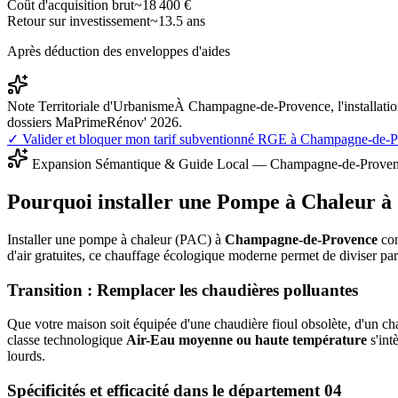
Coût d'acquisition brut
~
18 400
€
Retour sur investissement
~
13.5
ans
Après déduction des enveloppes d'aides
Note Territoriale d'Urbanisme
À Champagne-de-Provence, l'installatio
dossiers MaPrimeRénov' 2026.
✓ Valider et bloquer mon tarif subventionné RGE à
Champagne-de-P
Expansion Sémantique & Guide Local —
Champagne-de-Prove
Pourquoi installer une Pompe à Chaleur à
Installer une pompe à chaleur (PAC) à
Champagne-de-Provence
con
d'air gratuites, ce chauffage écologique moderne permet de diviser pa
Transition : Remplacer les chaudières polluantes
Que votre maison soit équipée d'une chaudière fioul obsolète, d'un cha
classe technologique
Air-Eau moyenne ou haute température
s'int
lourds.
Spécificités et efficacité dans le département
04