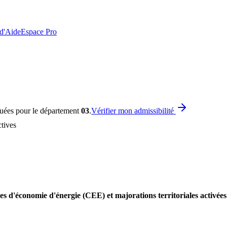
 d'Aide
Espace Pro
quées pour le département
03
.
Vérifier mon admissibilité
tives
s d'économie d'énergie (CEE) et majorations territoriales activées