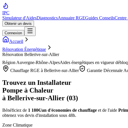
IPC
Simulateur d'Aides
Diagnostics
Annuaire RGE
Guides Conseils
Centre
Obtenir un devis
Connexion
Accueil
Rénovation Énergétique
Rénovation Bellerive-sur-Allier
Région
Auvergne-Rhône-Alpes
Aides énergétiques en vigueur déblo
Chauffage RGE à
Bellerive-sur-Allier
Garantie Décennale Ac
Trouvez un Installateur
Pompe à Chaleur
à
Bellerive-sur-Allier
(
03
)
Bénéficiez de
1 180€/an
d'économies de chauffage
et de l'aide
Prime
obtenez vos devis d'installation sous 48h.
Zone Climatique