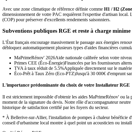
Avec une zone climatique de référence définie comme
H1 / H2 (Zone
dimensionnement de votre PAC requièrent l'expertise d'artisan local.
(COP) pour préserver d'excellents rendements saisonniers.
Subventions publiques RGE et reste à charge minime
L'État français encourage massivement le passage aux énergies renouvel
débloquez automatiquement plusieurs types d'aides financières cumula
MaPrimeRénov' 2026
Aide nationale calibrée selon votre nivea
Primes CEE (Éco-Énergie)
Financées par les fournisseurs alterna
TVA à taux réduit de 5.5%
Appliquée directement sur le matérie
Éco-Prêt à Taux Zéro (Eco-PTZ)
Jusqu'à 30 000€ d'emprunt sans
L'importance prédominante du choix de votre Installateur RGE
Il est strictement impossible d'obtenir les aides MaPrimeRénov' ou la p
moment de la signature du devis. Notre rôle d'accompagnateur neutre con
historique de satisfaction certifié par les foyers du secteur.
*
À Bellerive-sur-Allier, l'installation de pompes à chaleur bénéfic
conseil d'urbanisme local montre à quel point un acousticien ou instal