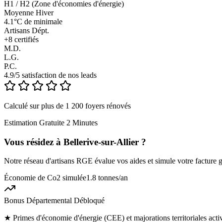
H1 / H2 (Zone d'économies d'énergie)
Moyenne Hiver
4.1°C de minimale
Artisans Dépt.
+
8
certifiés
M.D.
L.G.
P.C.
4.9/5 satisfaction de nos leads
Calculé sur plus de 1 200 foyers rénovés
Estimation Gratuite 2 Minutes
Vous résidez à
Bellerive-sur-Allier
?
Notre réseau d'artisans RGE évalue vos aides et simule votre facture g
Économie de Co2 simulée
1.8 tonnes
/an
Bonus Départemental Débloqué
★
Primes d'économie d'énergie (CEE) et majorations territoriales acti