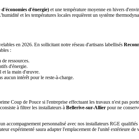
 d'économies d'énergie)
et une température moyenne en hivers d'envi
 L'humidité et les températures locales requièrent un système thermody
ables en 2026. En sollicitant notre réseau d'artisans labellisés
Reconn
bles :
u de ressources.
tifs d'énergie.
l et la main d'œuvre.
 aucun intérêt pour le reste-à-charge.
rime Coup de Pouce si l'entreprise effectuant les travaux n'est pas port
siste à filtrer les installateurs à
Bellerive-sur-Allier
pour ne conserve
ie d'un accompagnement personnalisé avec nos installateurs RGE qualifi
lateur expérimenté saura adapter l'emplacement de l'unité extérieure de 