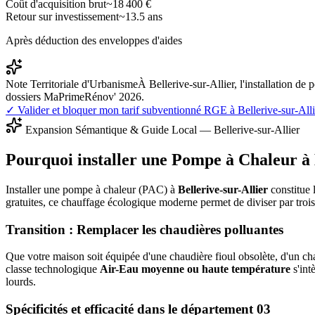
Coût d'acquisition brut
~
18 400
€
Retour sur investissement
~
13.5
ans
Après déduction des enveloppes d'aides
Note Territoriale d'Urbanisme
À Bellerive-sur-Allier, l'installation 
dossiers MaPrimeRénov' 2026.
✓ Valider et bloquer mon tarif subventionné RGE à
Bellerive-sur-Alli
Expansion Sémantique & Guide Local —
Bellerive-sur-Allier
Pourquoi installer une Pompe à Chaleur à
Installer une pompe à chaleur (PAC) à
Bellerive-sur-Allier
constitue 
gratuites, ce chauffage écologique moderne permet de diviser par tro
Transition : Remplacer les chaudières polluantes
Que votre maison soit équipée d'une chaudière fioul obsolète, d'un cha
classe technologique
Air-Eau moyenne ou haute température
s'int
lourds.
Spécificités et efficacité dans le département
03