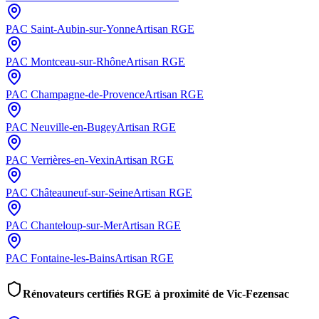
PAC
Saint-Aubin-sur-Yonne
Artisan RGE
PAC
Montceau-sur-Rhône
Artisan RGE
PAC
Champagne-de-Provence
Artisan RGE
PAC
Neuville-en-Bugey
Artisan RGE
PAC
Verrières-en-Vexin
Artisan RGE
PAC
Châteauneuf-sur-Seine
Artisan RGE
PAC
Chanteloup-sur-Mer
Artisan RGE
PAC
Fontaine-les-Bains
Artisan RGE
Rénovateurs certifiés RGE à proximité de
Vic-Fezensac