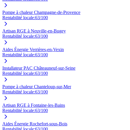
Pompe à chaleur Champagne-de-Provence
Rentabilité locale:
63
/100
Artisan RGE à Neuville-en-Bugey
Rentabilité locale:
63
/100
Aides Énergie Verrières-en-Vexin
Rentabilité locale:
63
/100
Installateur PAC Châteauneuf-sur-Seine
Rentabilité locale:
63
/100
Pompe à chaleur Chanteloup-sur-Mer
Rentabilité locale:
63
/100
Artisan RGE à Fontaine-les-Bains
Rentabilité locale:
63
/100
Aides Énergie Rochefort-sous-Bois
Rentabilité locale:
63
/100