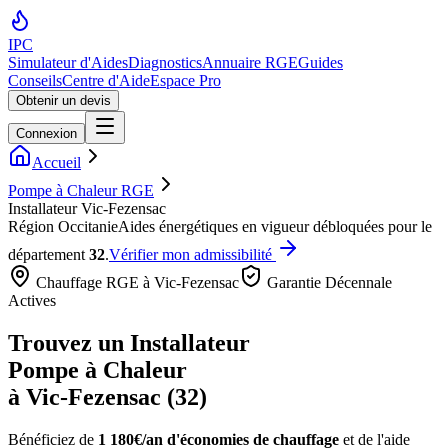
IPC
Simulateur d'Aides
Diagnostics
Annuaire RGE
Guides
Conseils
Centre d'Aide
Espace Pro
Obtenir un devis
Connexion
Accueil
Pompe à Chaleur RGE
Installateur Vic-Fezensac
Région
Occitanie
Aides énergétiques en vigueur débloquées pour le
département
32
.
Vérifier mon admissibilité
Chauffage RGE à
Vic-Fezensac
Garantie Décennale
Actives
Trouvez un Installateur
Pompe à Chaleur
à
Vic-Fezensac
(
32
)
Bénéficiez de
1 180€/an
d'économies de chauffage
et de l'aide