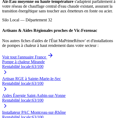
Air-Eau moyenne ou haute température
s'adaptent parfaitement à
votre réseau de chauffage central d'eau chaude existant, assurant la
transition énergétique sans toucher aux émetteurs en fonte ou acier.
Silo Local — Département
32
Artisans & Aides Régionales proches de
Vic-Fezensac
Nos autres fiches d'aides de l'État MaPrimeRénov' et d'installations
de pompes à chaleur à haut rendement dans votre secteur :
Voir tout l'annuaire France
Pompe à chaleur Mirande
Rentabilité locale:
63
/100
Artisan RGE à Sainte-Marie-le-Sec
Rentabilité locale:
63
/100
Aides Énergie Saint-Aubin-sur-Yonne
Rentabilité locale:
63
/100
Installateur PAC Montceau-sur-Rhône
Rentabilité locale:
63
/100