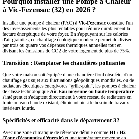
Pourquoi installer une Pompe à Chaleur
à
Vic-Fezensac
(
32
) en 2026 ?
Installer une pompe à chaleur (PAC) à
Vic-Fezensac
constitue l'un
des investissements les plus rentables pour réduire durablement la
facture énergétique de votre foyer. En s'appuyant sur les calories
d'air gratuites, ce chauffage écologique moderne permet de diviser
par trois ou quatre vos dépenses thermiques annuelles tout en
divisant les émissions de CO2 de votre logement de plus de 75%.
Transition : Remplacer les chaudières polluantes
Que votre maison soit équipée d'une chaudière fioul obsolète, d'un
chauffage gaz sujet aux fluctuations géopolitiques mondiales, ou de
radiateurs électriques énergivores "grille-pain", les pompes à chaleur
de classe technologique
Air-Eau moyenne ou haute température
s'intègrent et s'adaptent directement à votre réseau de radiateurs en
fonte ou eau chaude existant, éliminant ainsi le besoin de travaux
intérieurs lourds.
Spécificités et efficacité dans le département
32
Avec une zone climatique de référence définie comme
H1 / H2
(Zone d'économies d'énergie)
et une température moyenne en