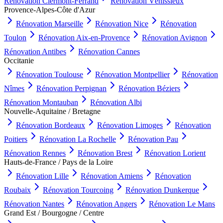
Rénovation
Clermont-Ferrand
Rénovation
Vénissieux
Provence-Alpes-Côte d'Azur
Rénovation
Marseille
Rénovation
Nice
Rénovation
Toulon
Rénovation
Aix-en-Provence
Rénovation
Avignon
Rénovation
Antibes
Rénovation
Cannes
Occitanie
Rénovation
Toulouse
Rénovation
Montpellier
Rénovation
Nîmes
Rénovation
Perpignan
Rénovation
Béziers
Rénovation
Montauban
Rénovation
Albi
Nouvelle-Aquitaine / Bretagne
Rénovation
Bordeaux
Rénovation
Limoges
Rénovation
Poitiers
Rénovation
La Rochelle
Rénovation
Pau
Rénovation
Rennes
Rénovation
Brest
Rénovation
Lorient
Hauts-de-France / Pays de la Loire
Rénovation
Lille
Rénovation
Amiens
Rénovation
Roubaix
Rénovation
Tourcoing
Rénovation
Dunkerque
Rénovation
Nantes
Rénovation
Angers
Rénovation
Le Mans
Grand Est / Bourgogne / Centre