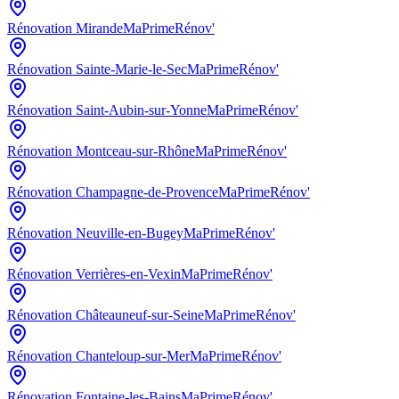
Rénovation
Mirande
MaPrimeRénov'
Rénovation
Sainte-Marie-le-Sec
MaPrimeRénov'
Rénovation
Saint-Aubin-sur-Yonne
MaPrimeRénov'
Rénovation
Montceau-sur-Rhône
MaPrimeRénov'
Rénovation
Champagne-de-Provence
MaPrimeRénov'
Rénovation
Neuville-en-Bugey
MaPrimeRénov'
Rénovation
Verrières-en-Vexin
MaPrimeRénov'
Rénovation
Châteauneuf-sur-Seine
MaPrimeRénov'
Rénovation
Chanteloup-sur-Mer
MaPrimeRénov'
Rénovation
Fontaine-les-Bains
MaPrimeRénov'