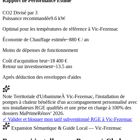
Rapport de Performance Estimé
CO2 Divisé par 3
Puissance recommandée
9.6
kW
Optimal pour les températures de référence à
Vic-Fezensac
Économie de Chauffage estimée
~
880
€ / an
Moins de dépenses de fonctionnement
Coût d'acquisition brut
~
18 400
€
Retour sur investissement
~
13.5
ans
Après déduction des enveloppes d'aides
Note Territoriale d'Urbanisme
À Vic-Fezensac, l'installation de
pompes à chaleur bénéficie d'un accompagnement personnalisé avec
nos installateurs RGE qualifiés et une prise en charge à 100% des
dossiers MaPrimeRénov' 2026.
✓ Valider et bloquer mon tarif subventionné RGE à
Vic-Fezensac
Expansion Sémantique & Guide Local —
Vic-Fezensac