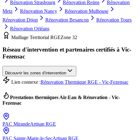
Rénovation
Strasbourg
Rénovation
Reims
Rénovation
Metz
Rénovation
Nancy
Rénovation
Mulhouse
Rénovation
Dijon
Rénovation
Besançon
Rénovation
Tours
Rénovation
Orléans
Maillage Territorial RGE
Zone
32
Réseau d'intervention et partenaires certifiés à
Vic-
Fezensac
Découvrir les zones d’intervention
Lien connexe :
Rénovation Thermique RGE - Vic-Fezensac
Prestations thermiques Air-Eau & Rénovation -
Vic-
Fezensac
PAC
Mirande
Artisan RGE
PAC
Sainte-Marie-le-Sec
Artisan RGE