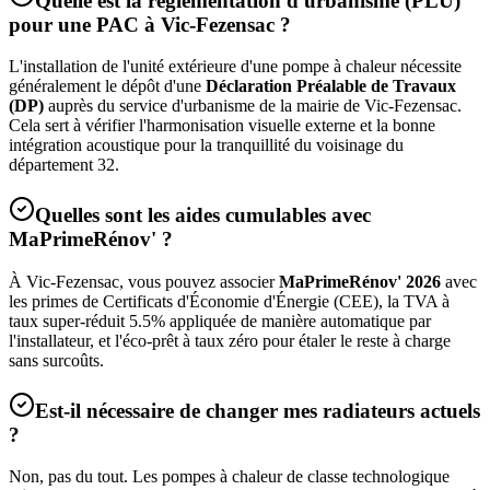
Quelle est la réglementation d'urbanisme (PLU)
pour une PAC à
Vic-Fezensac
?
L'installation de l'unité extérieure d'une pompe à chaleur nécessite
généralement le dépôt d'une
Déclaration Préalable de Travaux
(DP)
auprès du service d'urbanisme de la mairie de
Vic-Fezensac
.
Cela sert à vérifier l'harmonisation visuelle externe et la bonne
intégration acoustique pour la tranquillité du voisinage du
département
32
.
Quelles sont les aides cumulables avec
MaPrimeRénov' ?
À
Vic-Fezensac
, vous pouvez associer
MaPrimeRénov' 2026
avec
les primes de Certificats d'Économie d'Énergie (CEE), la TVA à
taux super-réduit 5.5% appliquée de manière automatique par
l'installateur, et l'éco-prêt à taux zéro pour étaler le reste à charge
sans surcoûts.
Est-il nécessaire de changer mes radiateurs actuels
?
Non, pas du tout. Les pompes à chaleur de classe technologique