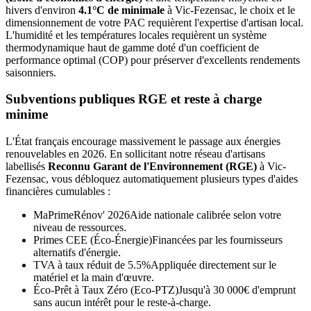
hivers d'environ
4.1°C de minimale
à
Vic-Fezensac
, le choix et le
dimensionnement de votre PAC requièrent l'expertise d'artisan local.
L'humidité et les températures locales requièrent un système
thermodynamique haut de gamme doté d'un coefficient de
performance optimal (COP) pour préserver d'excellents rendements
saisonniers.
Subventions publiques RGE et reste à charge
minime
L'État français encourage massivement le passage aux énergies
renouvelables en 2026. En sollicitant notre réseau d'artisans
labellisés
Reconnu Garant de l'Environnement (RGE)
à
Vic-
Fezensac
, vous débloquez automatiquement plusieurs types d'aides
financières cumulables :
MaPrimeRénov' 2026
Aide nationale calibrée selon votre
niveau de ressources.
Primes CEE (Éco-Énergie)
Financées par les fournisseurs
alternatifs d'énergie.
TVA à taux réduit de 5.5%
Appliquée directement sur le
matériel et la main d'œuvre.
Éco-Prêt à Taux Zéro (Eco-PTZ)
Jusqu'à 30 000€ d'emprunt
sans aucun intérêt pour le reste-à-charge.