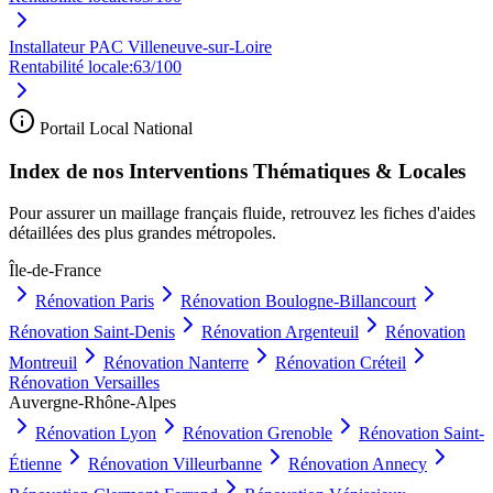
Installateur PAC Villeneuve-sur-Loire
Rentabilité locale:
63
/100
Portail Local National
Index de nos Interventions Thématiques & Locales
Pour assurer un maillage français fluide, retrouvez les fiches d'aides
détaillées des plus grandes métropoles.
Île-de-France
Rénovation
Paris
Rénovation
Boulogne-Billancourt
Rénovation
Saint-Denis
Rénovation
Argenteuil
Rénovation
Montreuil
Rénovation
Nanterre
Rénovation
Créteil
Rénovation
Versailles
Auvergne-Rhône-Alpes
Rénovation
Lyon
Rénovation
Grenoble
Rénovation
Saint-
Étienne
Rénovation
Villeurbanne
Rénovation
Annecy