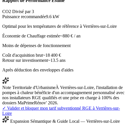
Rapport de Performance Estimé
CO2 Divisé par 3
Puissance recommandée
9.6
kW
Optimal pour les températures de référence à
Verrières-sur-Loire
Économie de Chauffage estimée
~
880
€ / an
Moins de dépenses de fonctionnement
Coût d'acquisition brut
~
18 400
€
Retour sur investissement
~
13.5
ans
Après déduction des enveloppes d'aides
Note Territoriale d'Urbanisme
À Verrières-sur-Loire, l'installation de
pompes à chaleur bénéficie d'un accompagnement personnalisé avec
nos installateurs RGE qualifiés et une prise en charge à 100% des
dossiers MaPrimeRénov' 2026.
✓ Valider et bloquer mon tarif subventionné RGE à
Verrières-sur-
Loire
Expansion Sémantique & Guide Local —
Verrières-sur-Loire