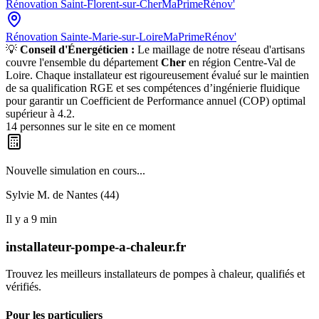
Rénovation
Saint-Florent-sur-Cher
MaPrimeRénov'
Rénovation
Sainte-Marie-sur-Loire
MaPrimeRénov'
💡
Conseil d'Énergéticien :
Le maillage de notre réseau d'artisans
couvre l'ensemble du département
Cher
en région
Centre-Val de
Loire
. Chaque installateur est rigoureusement évalué sur le maintien
de sa qualification RGE et ses compétences d’ingénierie fluidique
pour garantir un Coefficient de Performance annuel (COP) optimal
supérieur à 4.2.
14
personnes sur le site en ce moment
Nouvelle simulation en cours...
Sylvie M. de
Nantes (44)
Il y a
9
min
installateur-pompe-a-chaleur.fr
Trouvez les meilleurs installateurs de pompes à chaleur, qualifiés et
vérifiés.
Pour les particuliers