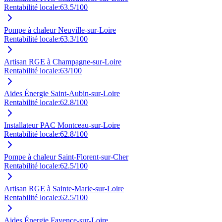
Rentabilité locale:
63.5
/100
Pompe à chaleur Neuville-sur-Loire
Rentabilité locale:
63.3
/100
Artisan RGE à Champagne-sur-Loire
Rentabilité locale:
63
/100
Aides Énergie Saint-Aubin-sur-Loire
Rentabilité locale:
62.8
/100
Installateur PAC Montceau-sur-Loire
Rentabilité locale:
62.8
/100
Pompe à chaleur Saint-Florent-sur-Cher
Rentabilité locale:
62.5
/100
Artisan RGE à Sainte-Marie-sur-Loire
Rentabilité locale:
62.5
/100
Aides Énergie Fayence-sur-Loire