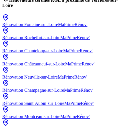
Rénovateurs certifiés RGE à proximité de
Verrières-sur-
Loire
Rénovation
Fontaine-sur-Loire
MaPrimeRénov'
Rénovation
Rochefort-sur-Loire
MaPrimeRénov'
Rénovation
Chanteloup-sur-Loire
MaPrimeRénov'
Rénovation
Châteauneuf-sur-Loire
MaPrimeRénov'
Rénovation
Neuville-sur-Loire
MaPrimeRénov'
Rénovation
Champagne-sur-Loire
MaPrimeRénov'
Rénovation
Saint-Aubin-sur-Loire
MaPrimeRénov'
Rénovation
Montceau-sur-Loire
MaPrimeRénov'