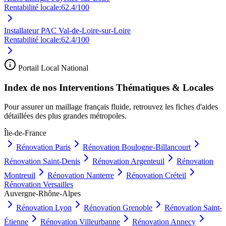
Rentabilité locale:
62.4
/100
Installateur PAC Val-de-Loire-sur-Loire
Rentabilité locale:
62.4
/100
Portail Local National
Index de nos Interventions Thématiques & Locales
Pour assurer un maillage français fluide, retrouvez les fiches d'aides
détaillées des plus grandes métropoles.
Île-de-France
Rénovation
Paris
Rénovation
Boulogne-Billancourt
Rénovation
Saint-Denis
Rénovation
Argenteuil
Rénovation
Montreuil
Rénovation
Nanterre
Rénovation
Créteil
Rénovation
Versailles
Auvergne-Rhône-Alpes
Rénovation
Lyon
Rénovation
Grenoble
Rénovation
Saint-
Étienne
Rénovation
Villeurbanne
Rénovation
Annecy