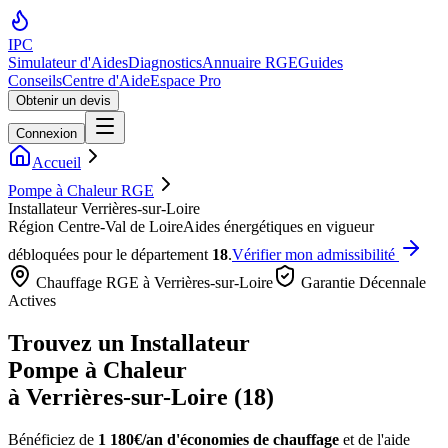
IPC
Simulateur d'Aides
Diagnostics
Annuaire RGE
Guides
Conseils
Centre d'Aide
Espace Pro
Obtenir un devis
Connexion
Accueil
Pompe à Chaleur RGE
Installateur Verrières-sur-Loire
Région
Centre-Val de Loire
Aides énergétiques en vigueur
débloquées pour le département
18
.
Vérifier mon admissibilité
Chauffage RGE à
Verrières-sur-Loire
Garantie Décennale
Actives
Trouvez un Installateur
Pompe à Chaleur
à
Verrières-sur-Loire
(
18
)
Bénéficiez de
1 180€/an
d'économies de chauffage
et de l'aide