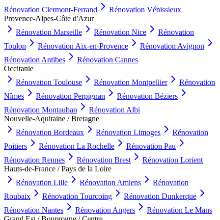
Rénovation
Clermont-Ferrand
Rénovation
Vénissieux
Provence-Alpes-Côte d'Azur
Rénovation
Marseille
Rénovation
Nice
Rénovation
Toulon
Rénovation
Aix-en-Provence
Rénovation
Avignon
Rénovation
Antibes
Rénovation
Cannes
Occitanie
Rénovation
Toulouse
Rénovation
Montpellier
Rénovation
Nîmes
Rénovation
Perpignan
Rénovation
Béziers
Rénovation
Montauban
Rénovation
Albi
Nouvelle-Aquitaine / Bretagne
Rénovation
Bordeaux
Rénovation
Limoges
Rénovation
Poitiers
Rénovation
La Rochelle
Rénovation
Pau
Rénovation
Rennes
Rénovation
Brest
Rénovation
Lorient
Hauts-de-France / Pays de la Loire
Rénovation
Lille
Rénovation
Amiens
Rénovation
Roubaix
Rénovation
Tourcoing
Rénovation
Dunkerque
Rénovation
Nantes
Rénovation
Angers
Rénovation
Le Mans
Grand Est / Bourgogne / Centre