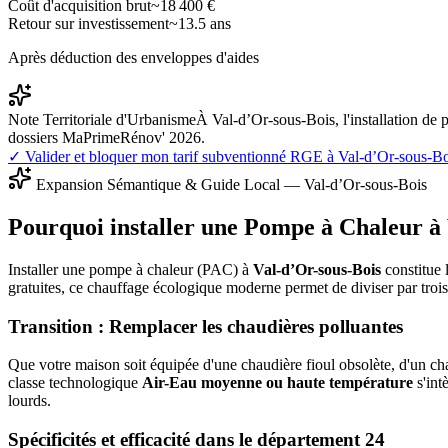
Coût d'acquisition brut
~
18 400
€
Retour sur investissement
~
13.5
ans
Après déduction des enveloppes d'aides
Note Territoriale d'Urbanisme
À Val-d’Or-sous-Bois, l'installation de
dossiers MaPrimeRénov' 2026.
✓ Valider et bloquer mon tarif subventionné RGE à
Val-d’Or-sous-Bo
Expansion Sémantique & Guide Local —
Val-d’Or-sous-Bois
Pourquoi installer une Pompe à Chaleur à
Installer une pompe à chaleur (PAC) à
Val-d’Or-sous-Bois
constitue 
gratuites, ce chauffage écologique moderne permet de diviser par tro
Transition : Remplacer les chaudières polluantes
Que votre maison soit équipée d'une chaudière fioul obsolète, d'un cha
classe technologique
Air-Eau moyenne ou haute température
s'int
lourds.
Spécificités et efficacité dans le département
24