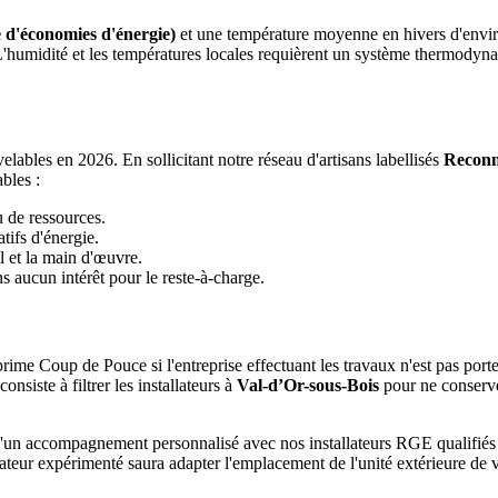
 d'économies d'énergie)
et une température moyenne en hivers d'envi
 L'humidité et les températures locales requièrent un système thermody
ables en 2026. En sollicitant notre réseau d'artisans labellisés
Reconn
bles :
u de ressources.
tifs d'énergie.
l et la main d'œuvre.
 aucun intérêt pour le reste-à-charge.
rime Coup de Pouce si l'entreprise effectuant les travaux n'est pas port
siste à filtrer les installateurs à
Val-d’Or-sous-Bois
pour ne conserve
e d'un accompagnement personnalisé avec nos installateurs RGE qualifi
lateur expérimenté saura adapter l'emplacement de l'unité extérieure de 