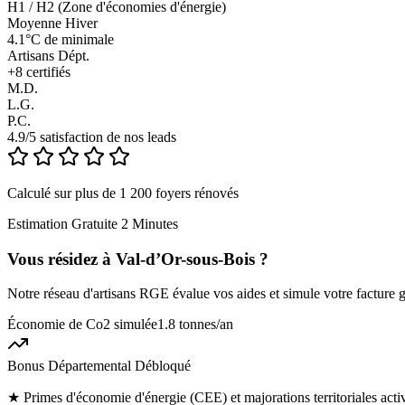
H1 / H2 (Zone d'économies d'énergie)
Moyenne Hiver
4.1°C de minimale
Artisans Dépt.
+
8
certifiés
M.D.
L.G.
P.C.
4.9/5 satisfaction de nos leads
Calculé sur plus de 1 200 foyers rénovés
Estimation Gratuite 2 Minutes
Vous résidez à
Val-d’Or-sous-Bois
?
Notre réseau d'artisans RGE évalue vos aides et simule votre facture g
Économie de Co2 simulée
1.8 tonnes
/an
Bonus Départemental Débloqué
★
Primes d'économie d'énergie (CEE) et majorations territoriales ac