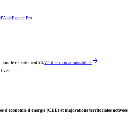
 d'Aide
Espace Pro
s pour le département
24
.
Vérifier mon admissibilité
tives
es d'économie d'énergie (CEE) et majorations territoriales activé