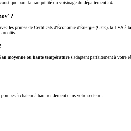
n acoustique pour la tranquillité du voisinage du département
24
.
nov' ?
vec les primes de Certificats d'Économie d'Énergie (CEE), la TVA à t
 surcoûts.
?
Eau moyenne ou haute température
s'adaptent parfaitement à votre ré
e pompes à chaleur à haut rendement dans votre secteur :