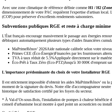
Avec une zone climatique de référence définie comme
H1 / H2 (Zone
dimensionnement de votre PAC requièrent l'expertise d'artisan local.
(COP) pour préserver d'excellents rendements saisonniers.
Subventions publiques RGE et reste à charge minime
L'État français encourage massivement le passage aux énergies renouvel
débloquez automatiquement plusieurs types d'aides financières cumula
MaPrimeRénov' 2026
Aide nationale calibrée selon votre nivea
Primes CEE (Éco-Énergie)
Financées par les fournisseurs alterna
TVA à taux réduit de 5.5%
Appliquée directement sur le matérie
Éco-Prêt à Taux Zéro (Eco-PTZ)
Jusqu'à 30 000€ d'emprunt sans
L'importance prédominante du choix de votre Installateur RGE
Il est strictement impossible d'obtenir les aides MaPrimeRénov' ou la p
moment de la signature du devis. Notre rôle d'accompagnateur neutre con
historique de satisfaction certifié par les foyers du secteur.
*
À Val-d’Or-sous-Bois, l'installation de pompes à chaleur bénéfici
conseil d'urbanisme local montre à quel point un acousticien ou instal