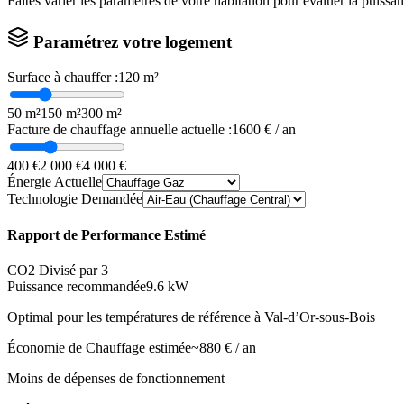
Faites varier les paramètres de votre habitation pour évaluer la puissa
Paramétrez votre logement
Surface à chauffer :
120
m²
50 m²
150 m²
300 m²
Facture de chauffage annuelle actuelle :
1600
€ / an
400 €
2 000 €
4 000 €
Énergie Actuelle
Technologie Demandée
Rapport de Performance Estimé
CO2 Divisé par 3
Puissance recommandée
9.6
kW
Optimal pour les températures de référence à
Val-d’Or-sous-Bois
Économie de Chauffage estimée
~
880
€ / an
Moins de dépenses de fonctionnement