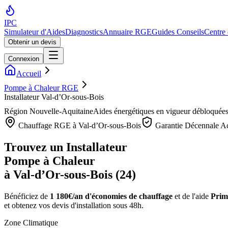
IPC
Simulateur d'Aides
Diagnostics
Annuaire RGE
Guides Conseils
Centre
Obtenir un devis
Connexion
Accueil
Pompe à Chaleur RGE
Installateur Val-d’Or-sous-Bois
Région
Nouvelle-Aquitaine
Aides énergétiques en vigueur débloquée
Chauffage RGE à
Val-d’Or-sous-Bois
Garantie Décennale Ac
Trouvez un Installateur
Pompe à Chaleur
à
Val-d’Or-sous-Bois
(
24
)
Bénéficiez de
1 180€/an
d'économies de chauffage
et de l'aide
Prim
et obtenez vos devis d'installation sous 48h.
Zone Climatique