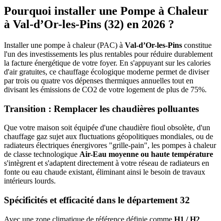
Pourquoi installer une Pompe à Chaleur
à
Val-d’Or-les-Pins
(
32
) en 2026 ?
Installer une pompe à chaleur (PAC) à
Val-d’Or-les-Pins
constitue
l'un des investissements les plus rentables pour réduire durablement
la facture énergétique de votre foyer. En s'appuyant sur les calories
d'air gratuites, ce chauffage écologique moderne permet de diviser
par trois ou quatre vos dépenses thermiques annuelles tout en
divisant les émissions de CO2 de votre logement de plus de 75%.
Transition : Remplacer les chaudières polluantes
Que votre maison soit équipée d'une chaudière fioul obsolète, d'un
chauffage gaz sujet aux fluctuations géopolitiques mondiales, ou de
radiateurs électriques énergivores "grille-pain", les pompes à chaleur
de classe technologique
Air-Eau moyenne ou haute température
s'intègrent et s'adaptent directement à votre réseau de radiateurs en
fonte ou eau chaude existant, éliminant ainsi le besoin de travaux
intérieurs lourds.
Spécificités et efficacité dans le département
32
Avec une zone climatique de référence définie comme
H1 / H2