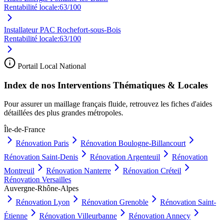
Rentabilité locale:
63
/100
Installateur PAC Rochefort-sous-Bois
Rentabilité locale:
63
/100
Portail Local National
Index de nos Interventions Thématiques & Locales
Pour assurer un maillage français fluide, retrouvez les fiches d'aides
détaillées des plus grandes métropoles.
Île-de-France
Rénovation
Paris
Rénovation
Boulogne-Billancourt
Rénovation
Saint-Denis
Rénovation
Argenteuil
Rénovation
Montreuil
Rénovation
Nanterre
Rénovation
Créteil
Rénovation
Versailles
Auvergne-Rhône-Alpes
Rénovation
Lyon
Rénovation
Grenoble
Rénovation
Saint-
Étienne
Rénovation
Villeurbanne
Rénovation
Annecy