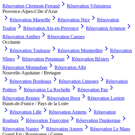
Rénovation
Clermont-Ferrand
Rénovation
Vénissieux
Provence-Alpes-Côte d'Azur
Rénovation
Marseille
Rénovation
Nice
Rénovation
Toulon
Rénovation
Aix-en-Provence
Rénovation
Avignon
Rénovation
Antibes
Rénovation
Cannes
Occitanie
Rénovation
Toulouse
Rénovation
Montpellier
Rénovation
Nîmes
Rénovation
Perpignan
Rénovation
Béziers
Rénovation
Montauban
Rénovation
Albi
Nouvelle-Aquitaine / Bretagne
Rénovation
Bordeaux
Rénovation
Limoges
Rénovation
Poitiers
Rénovation
La Rochelle
Rénovation
Pau
Rénovation
Rennes
Rénovation
Brest
Rénovation
Lorient
Hauts-de-France / Pays de la Loire
Rénovation
Lille
Rénovation
Amiens
Rénovation
Roubaix
Rénovation
Tourcoing
Rénovation
Dunkerque
Rénovation
Nantes
Rénovation
Angers
Rénovation
Le Mans
Grand Est / Bourgogne / Centre