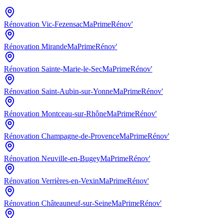
Rénovation
Vic-Fezensac
MaPrimeRénov'
Rénovation
Mirande
MaPrimeRénov'
Rénovation
Sainte-Marie-le-Sec
MaPrimeRénov'
Rénovation
Saint-Aubin-sur-Yonne
MaPrimeRénov'
Rénovation
Montceau-sur-Rhône
MaPrimeRénov'
Rénovation
Champagne-de-Provence
MaPrimeRénov'
Rénovation
Neuville-en-Bugey
MaPrimeRénov'
Rénovation
Verrières-en-Vexin
MaPrimeRénov'
Rénovation
Châteauneuf-sur-Seine
MaPrimeRénov'