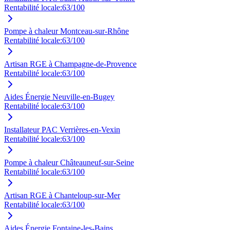
Rentabilité locale:
63
/100
Pompe à chaleur Montceau-sur-Rhône
Rentabilité locale:
63
/100
Artisan RGE à Champagne-de-Provence
Rentabilité locale:
63
/100
Aides Énergie Neuville-en-Bugey
Rentabilité locale:
63
/100
Installateur PAC Verrières-en-Vexin
Rentabilité locale:
63
/100
Pompe à chaleur Châteauneuf-sur-Seine
Rentabilité locale:
63
/100
Artisan RGE à Chanteloup-sur-Mer
Rentabilité locale:
63
/100
Aides Énergie Fontaine-les-Bains