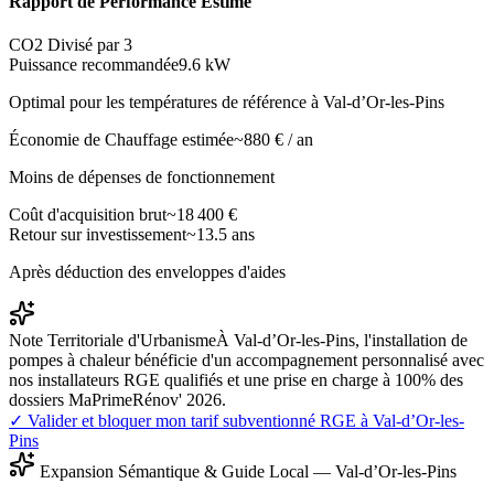
Rapport de Performance Estimé
CO2 Divisé par 3
Puissance recommandée
9.6
kW
Optimal pour les températures de référence à
Val-d’Or-les-Pins
Économie de Chauffage estimée
~
880
€ / an
Moins de dépenses de fonctionnement
Coût d'acquisition brut
~
18 400
€
Retour sur investissement
~
13.5
ans
Après déduction des enveloppes d'aides
Note Territoriale d'Urbanisme
À Val-d’Or-les-Pins, l'installation de
pompes à chaleur bénéficie d'un accompagnement personnalisé avec
nos installateurs RGE qualifiés et une prise en charge à 100% des
dossiers MaPrimeRénov' 2026.
✓ Valider et bloquer mon tarif subventionné RGE à
Val-d’Or-les-
Pins
Expansion Sémantique & Guide Local —
Val-d’Or-les-Pins