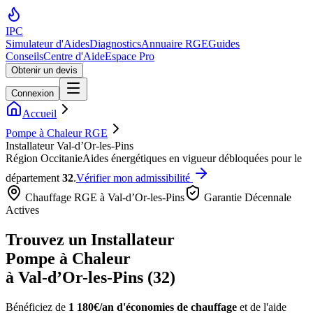
IPC
Simulateur d'Aides
Diagnostics
Annuaire RGE
Guides
Conseils
Centre d'Aide
Espace Pro
Obtenir un devis
Connexion
Accueil
Pompe à Chaleur RGE
Installateur Val-d’Or-les-Pins
Région
Occitanie
Aides énergétiques en vigueur débloquées pour le
département
32
.
Vérifier mon admissibilité
Chauffage RGE à
Val-d’Or-les-Pins
Garantie Décennale
Actives
Trouvez un Installateur
Pompe à Chaleur
à
Val-d’Or-les-Pins
(
32
)
Bénéficiez de
1 180€/an
d'économies de chauffage
et de l'aide