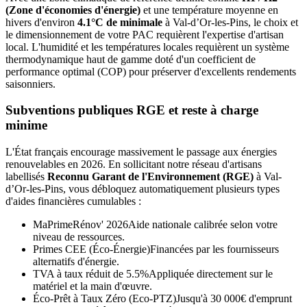
(Zone d'économies d'énergie)
et une température moyenne en
hivers d'environ
4.1°C de minimale
à
Val-d’Or-les-Pins
, le choix et
le dimensionnement de votre PAC requièrent l'expertise d'artisan
local. L'humidité et les températures locales requièrent un système
thermodynamique haut de gamme doté d'un coefficient de
performance optimal (COP) pour préserver d'excellents rendements
saisonniers.
Subventions publiques RGE et reste à charge
minime
L'État français encourage massivement le passage aux énergies
renouvelables en 2026. En sollicitant notre réseau d'artisans
labellisés
Reconnu Garant de l'Environnement (RGE)
à
Val-
d’Or-les-Pins
, vous débloquez automatiquement plusieurs types
d'aides financières cumulables :
MaPrimeRénov' 2026
Aide nationale calibrée selon votre
niveau de ressources.
Primes CEE (Éco-Énergie)
Financées par les fournisseurs
alternatifs d'énergie.
TVA à taux réduit de 5.5%
Appliquée directement sur le
matériel et la main d'œuvre.
Éco-Prêt à Taux Zéro (Eco-PTZ)
Jusqu'à 30 000€ d'emprunt