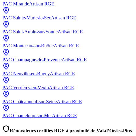
PAC
Mirande
Artisan RGE
PAC
Sainte-Marie-le-Sec
Artisan RGE
PAC
Saint-Aubin-sur-Yonne
Artisan RGE
PAC
Montceau-sur-Rhône
Artisan RGE
PAC
Champagne-de-Provence
Artisan RGE
PAC
Neuville-en-Bugey
Artisan RGE
PAC
Verrières-en-Vexin
Artisan RGE
PAC
Châteauneuf-sur-Seine
Artisan RGE
PAC
Chanteloup-sur-Mer
Artisan RGE
Rénovateurs certifiés RGE à proximité de
Val-d’Or-les-Pins