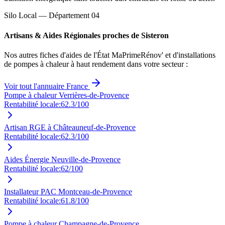
Silo Local — Département
04
Artisans & Aides Régionales proches de
Sisteron
Nos autres fiches d'aides de l'État MaPrimeRénov' et d'installations
de pompes à chaleur à haut rendement dans votre secteur :
Voir tout l'annuaire France
Pompe à chaleur Verrières-de-Provence
Rentabilité locale:
62.3
/100
Artisan RGE à Châteauneuf-de-Provence
Rentabilité locale:
62.3
/100
Aides Énergie Neuville-de-Provence
Rentabilité locale:
62
/100
Installateur PAC Montceau-de-Provence
Rentabilité locale:
61.8
/100
Pompe à chaleur Champagne-de-Provence