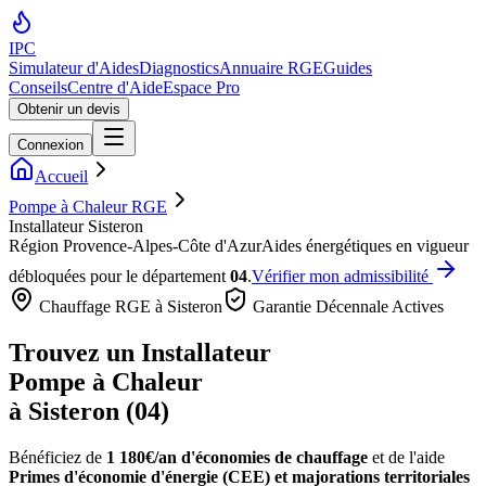
IPC
Simulateur d'Aides
Diagnostics
Annuaire RGE
Guides
Conseils
Centre d'Aide
Espace Pro
Obtenir un devis
Connexion
Accueil
Pompe à Chaleur RGE
Installateur Sisteron
Région
Provence-Alpes-Côte d'Azur
Aides énergétiques en vigueur
débloquées pour le département
04
.
Vérifier mon admissibilité
Chauffage RGE à
Sisteron
Garantie Décennale Actives
Trouvez un Installateur
Pompe à Chaleur
à
Sisteron
(
04
)
Bénéficiez de
1 180€/an
d'économies de chauffage
et de l'aide
Primes d'économie d'énergie (CEE) et majorations territoriales