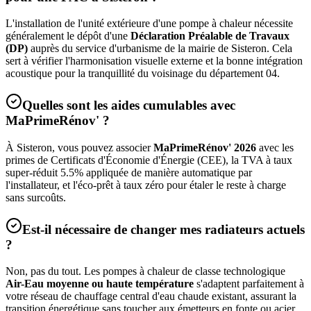
L'installation de l'unité extérieure d'une pompe à chaleur nécessite
généralement le dépôt d'une
Déclaration Préalable de Travaux
(DP)
auprès du service d'urbanisme de la mairie de
Sisteron
. Cela
sert à vérifier l'harmonisation visuelle externe et la bonne intégration
acoustique pour la tranquillité du voisinage du département
04
.
Quelles sont les aides cumulables avec
MaPrimeRénov' ?
À
Sisteron
, vous pouvez associer
MaPrimeRénov' 2026
avec les
primes de Certificats d'Économie d'Énergie (CEE), la TVA à taux
super-réduit 5.5% appliquée de manière automatique par
l'installateur, et l'éco-prêt à taux zéro pour étaler le reste à charge
sans surcoûts.
Est-il nécessaire de changer mes radiateurs actuels
?
Non, pas du tout. Les pompes à chaleur de classe technologique
Air-Eau moyenne ou haute température
s'adaptent parfaitement à
votre réseau de chauffage central d'eau chaude existant, assurant la
transition énergétique sans toucher aux émetteurs en fonte ou acier.