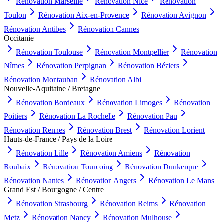
Rénovation
Marseille
Rénovation
Nice
Rénovation
Toulon
Rénovation
Aix-en-Provence
Rénovation
Avignon
Rénovation
Antibes
Rénovation
Cannes
Occitanie
Rénovation
Toulouse
Rénovation
Montpellier
Rénovation
Nîmes
Rénovation
Perpignan
Rénovation
Béziers
Rénovation
Montauban
Rénovation
Albi
Nouvelle-Aquitaine / Bretagne
Rénovation
Bordeaux
Rénovation
Limoges
Rénovation
Poitiers
Rénovation
La Rochelle
Rénovation
Pau
Rénovation
Rennes
Rénovation
Brest
Rénovation
Lorient
Hauts-de-France / Pays de la Loire
Rénovation
Lille
Rénovation
Amiens
Rénovation
Roubaix
Rénovation
Tourcoing
Rénovation
Dunkerque
Rénovation
Nantes
Rénovation
Angers
Rénovation
Le Mans
Grand Est / Bourgogne / Centre
Rénovation
Strasbourg
Rénovation
Reims
Rénovation
Metz
Rénovation
Nancy
Rénovation
Mulhouse