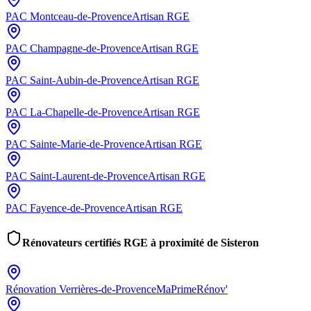
PAC
Montceau-de-Provence
Artisan RGE
PAC
Champagne-de-Provence
Artisan RGE
PAC
Saint-Aubin-de-Provence
Artisan RGE
PAC
La-Chapelle-de-Provence
Artisan RGE
PAC
Sainte-Marie-de-Provence
Artisan RGE
PAC
Saint-Laurent-de-Provence
Artisan RGE
PAC
Fayence-de-Provence
Artisan RGE
Rénovateurs certifiés RGE à proximité de
Sisteron
Rénovation
Verrières-de-Provence
MaPrimeRénov'