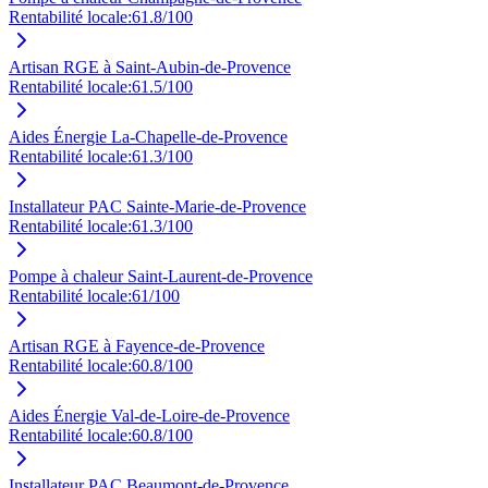
Rentabilité locale:
61.8
/100
Artisan RGE à Saint-Aubin-de-Provence
Rentabilité locale:
61.5
/100
Aides Énergie La-Chapelle-de-Provence
Rentabilité locale:
61.3
/100
Installateur PAC Sainte-Marie-de-Provence
Rentabilité locale:
61.3
/100
Pompe à chaleur Saint-Laurent-de-Provence
Rentabilité locale:
61
/100
Artisan RGE à Fayence-de-Provence
Rentabilité locale:
60.8
/100
Aides Énergie Val-de-Loire-de-Provence
Rentabilité locale:
60.8
/100
Installateur PAC Beaumont-de-Provence