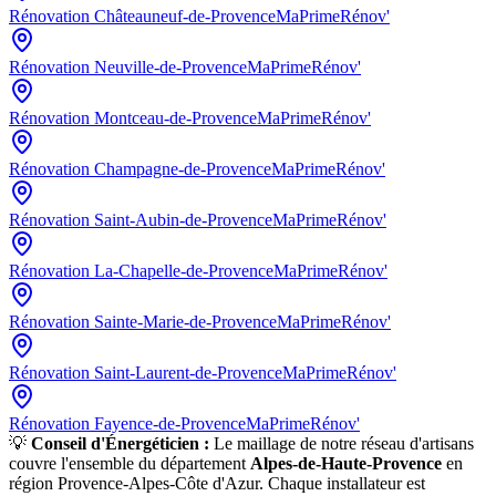
Rénovation
Châteauneuf-de-Provence
MaPrimeRénov'
Rénovation
Neuville-de-Provence
MaPrimeRénov'
Rénovation
Montceau-de-Provence
MaPrimeRénov'
Rénovation
Champagne-de-Provence
MaPrimeRénov'
Rénovation
Saint-Aubin-de-Provence
MaPrimeRénov'
Rénovation
La-Chapelle-de-Provence
MaPrimeRénov'
Rénovation
Sainte-Marie-de-Provence
MaPrimeRénov'
Rénovation
Saint-Laurent-de-Provence
MaPrimeRénov'
Rénovation
Fayence-de-Provence
MaPrimeRénov'
💡
Conseil d'Énergéticien :
Le maillage de notre réseau d'artisans
couvre l'ensemble du département
Alpes-de-Haute-Provence
en
région
Provence-Alpes-Côte d'Azur
. Chaque installateur est