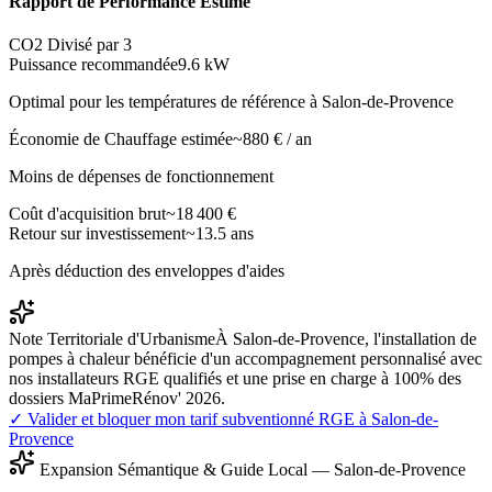
Rapport de Performance Estimé
CO2 Divisé par 3
Puissance recommandée
9.6
kW
Optimal pour les températures de référence à
Salon-de-Provence
Économie de Chauffage estimée
~
880
€ / an
Moins de dépenses de fonctionnement
Coût d'acquisition brut
~
18 400
€
Retour sur investissement
~
13.5
ans
Après déduction des enveloppes d'aides
Note Territoriale d'Urbanisme
À Salon-de-Provence, l'installation de
pompes à chaleur bénéficie d'un accompagnement personnalisé avec
nos installateurs RGE qualifiés et une prise en charge à 100% des
dossiers MaPrimeRénov' 2026.
✓ Valider et bloquer mon tarif subventionné RGE à
Salon-de-
Provence
Expansion Sémantique & Guide Local —
Salon-de-Provence