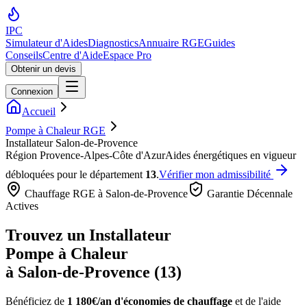
IPC
Simulateur d'Aides
Diagnostics
Annuaire RGE
Guides
Conseils
Centre d'Aide
Espace Pro
Obtenir un devis
Connexion
Accueil
Pompe à Chaleur RGE
Installateur Salon-de-Provence
Région
Provence-Alpes-Côte d'Azur
Aides énergétiques en vigueur
débloquées pour le département
13
.
Vérifier mon admissibilité
Chauffage RGE à
Salon-de-Provence
Garantie Décennale
Actives
Trouvez un Installateur
Pompe à Chaleur
à
Salon-de-Provence
(
13
)
Bénéficiez de
1 180€/an
d'économies de chauffage
et de l'aide