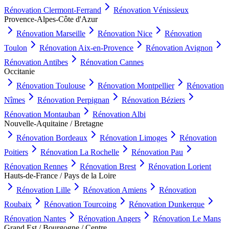
Rénovation
Clermont-Ferrand
Rénovation
Vénissieux
Provence-Alpes-Côte d'Azur
Rénovation
Marseille
Rénovation
Nice
Rénovation
Toulon
Rénovation
Aix-en-Provence
Rénovation
Avignon
Rénovation
Antibes
Rénovation
Cannes
Occitanie
Rénovation
Toulouse
Rénovation
Montpellier
Rénovation
Nîmes
Rénovation
Perpignan
Rénovation
Béziers
Rénovation
Montauban
Rénovation
Albi
Nouvelle-Aquitaine / Bretagne
Rénovation
Bordeaux
Rénovation
Limoges
Rénovation
Poitiers
Rénovation
La Rochelle
Rénovation
Pau
Rénovation
Rennes
Rénovation
Brest
Rénovation
Lorient
Hauts-de-France / Pays de la Loire
Rénovation
Lille
Rénovation
Amiens
Rénovation
Roubaix
Rénovation
Tourcoing
Rénovation
Dunkerque
Rénovation
Nantes
Rénovation
Angers
Rénovation
Le Mans
Grand Est / Bourgogne / Centre