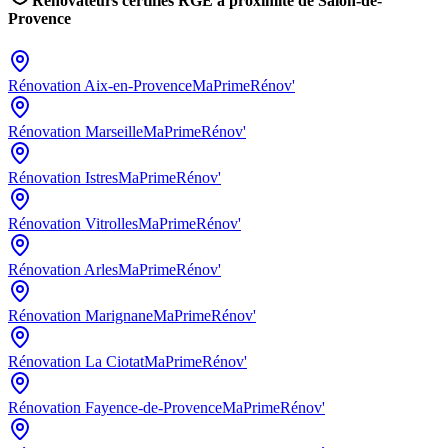
Rénovateurs certifiés RGE à proximité de
Salon-de-
Provence
Rénovation
Aix-en-Provence
MaPrimeRénov'
Rénovation
Marseille
MaPrimeRénov'
Rénovation
Istres
MaPrimeRénov'
Rénovation
Vitrolles
MaPrimeRénov'
Rénovation
Arles
MaPrimeRénov'
Rénovation
Marignane
MaPrimeRénov'
Rénovation
La Ciotat
MaPrimeRénov'
Rénovation
Fayence-de-Provence
MaPrimeRénov'