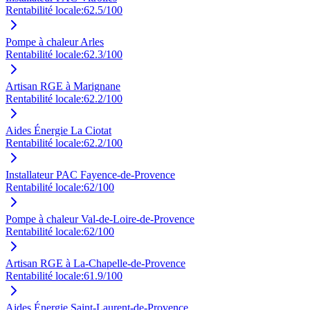
Rentabilité locale:
62.5
/100
Pompe à chaleur Arles
Rentabilité locale:
62.3
/100
Artisan RGE à Marignane
Rentabilité locale:
62.2
/100
Aides Énergie La Ciotat
Rentabilité locale:
62.2
/100
Installateur PAC Fayence-de-Provence
Rentabilité locale:
62
/100
Pompe à chaleur Val-de-Loire-de-Provence
Rentabilité locale:
62
/100
Artisan RGE à La-Chapelle-de-Provence
Rentabilité locale:
61.9
/100
Aides Énergie Saint-Laurent-de-Provence