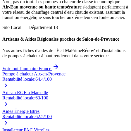
Non, pas du tout. Les pompes à chaleur de classe technologique
Air-Eau moyenne ou haute température
s'adaptent parfaitement à
votre réseau de chauffage central d'eau chaude existant, assurant la
transition énergétique sans toucher aux émetteurs en fonte ou acier.
Silo Local — Département
13
Artisans & Aides Régionales proches de
Salon-de-Provence
Nos autres fiches d'aides de l'État MaPrimeRénov' et d'installations
de pompes à chaleur à haut rendement dans votre secteur :
Voir tout l'annuaire France
Pompe à chaleur Aix-en-Provence
Rentabilité locale:
64.4
/100
Artisan RGE à Marseille
Rentabilité locale:
63
/100
Aides Énergie Istres
Rentabilité locale:
62.5
/100
Installateur PAC Vitrolles