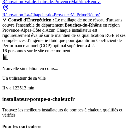
Rénovation
Val-de-Loire-de-Provence
MaPrimeRénov'
Rénovation
La-Chapelle-de-Provence
MaPrimeRénov'
💡
Conseil d'Énergéticien :
Le maillage de notre réseau d'artisans
couvre l'ensemble du département
Bouches-du-Rhône
en région
Provence-Alpes-Côte d'Azur
. Chaque installateur est
rigoureusement évalué sur le maintien de sa qualification RGE et ses
compétences d’ingénierie fluidique pour garantir un Coefficient de
Performance annuel (COP) optimal supérieur à 4.2.
16
personnes sur le site en ce moment
Nouvelle simulation en cours...
Un utilisateur de
sa ville
Il y a
123513
min
installateur-pompe-a-chaleur.fr
Trouvez les meilleurs installateurs de pompes à chaleur, qualifiés et
vérifiés.
Pour les particuliers