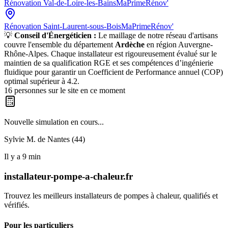
Rénovation
Val-de-Loire-les-Bains
MaPrimeRénov'
Rénovation
Saint-Laurent-sous-Bois
MaPrimeRénov'
💡
Conseil d'Énergéticien :
Le maillage de notre réseau d'artisans
couvre l'ensemble du département
Ardèche
en région
Auvergne-
Rhône-Alpes
. Chaque installateur est rigoureusement évalué sur le
maintien de sa qualification RGE et ses compétences d’ingénierie
fluidique pour garantir un Coefficient de Performance annuel (COP)
optimal supérieur à 4.2.
16
personnes sur le site en ce moment
Nouvelle simulation en cours...
Sylvie M. de
Nantes (44)
Il y a
9
min
installateur-pompe-a-chaleur.fr
Trouvez les meilleurs installateurs de pompes à chaleur, qualifiés et
vérifiés.
Pour les particuliers