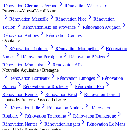
Rénovation
Clermont-Ferrand
Rénovation
Vénissieux
Provence-Alpes-Côte d'Azur
Rénovation
Marseille
Rénovation
Nice
Rénovation
Toulon
Rénovation
Aix-en-Provence
Rénovation
Avignon
Rénovation
Antibes
Rénovation
Cannes
Occitanie
Rénovation
Toulouse
Rénovation
Montpellier
Rénovation
Nîmes
Rénovation
Perpignan
Rénovation
Béziers
Rénovation
Montauban
Rénovation
Albi
Nouvelle-Aquitaine / Bretagne
Rénovation
Bordeaux
Rénovation
Limoges
Rénovation
Poitiers
Rénovation
La Rochelle
Rénovation
Pau
Rénovation
Rennes
Rénovation
Brest
Rénovation
Lorient
Hauts-de-France / Pays de la Loire
Rénovation
Lille
Rénovation
Amiens
Rénovation
Roubaix
Rénovation
Tourcoing
Rénovation
Dunkerque
Rénovation
Nantes
Rénovation
Angers
Rénovation
Le Mans
Grand Est / Bourgogne / Centre