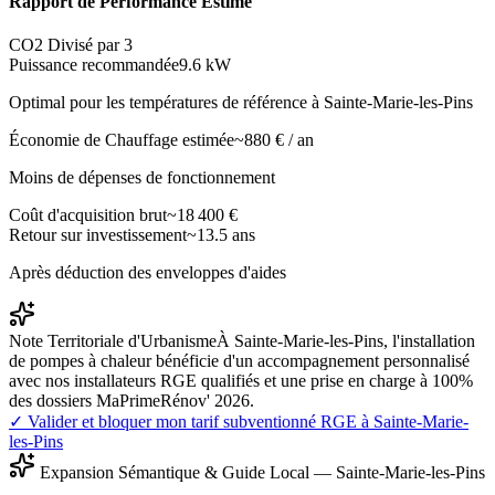
Rapport de Performance Estimé
CO2 Divisé par 3
Puissance recommandée
9.6
kW
Optimal pour les températures de référence à
Sainte-Marie-les-Pins
Économie de Chauffage estimée
~
880
€ / an
Moins de dépenses de fonctionnement
Coût d'acquisition brut
~
18 400
€
Retour sur investissement
~
13.5
ans
Après déduction des enveloppes d'aides
Note Territoriale d'Urbanisme
À Sainte-Marie-les-Pins, l'installation
de pompes à chaleur bénéficie d'un accompagnement personnalisé
avec nos installateurs RGE qualifiés et une prise en charge à 100%
des dossiers MaPrimeRénov' 2026.
✓ Valider et bloquer mon tarif subventionné RGE à
Sainte-Marie-
les-Pins
Expansion Sémantique & Guide Local —
Sainte-Marie-les-Pins