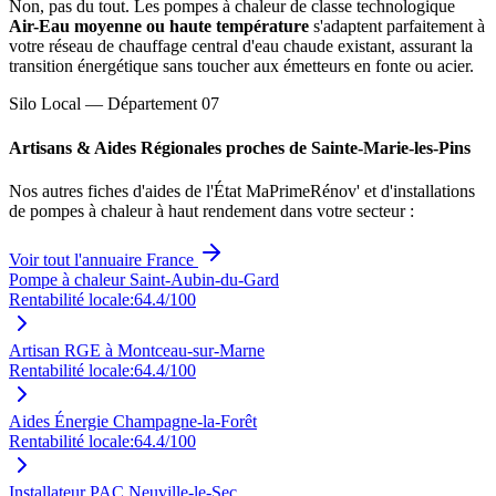
Non, pas du tout. Les pompes à chaleur de classe technologique
Air-Eau moyenne ou haute température
s'adaptent parfaitement à
votre réseau de chauffage central d'eau chaude existant, assurant la
transition énergétique sans toucher aux émetteurs en fonte ou acier.
Silo Local — Département
07
Artisans & Aides Régionales proches de
Sainte-Marie-les-Pins
Nos autres fiches d'aides de l'État MaPrimeRénov' et d'installations
de pompes à chaleur à haut rendement dans votre secteur :
Voir tout l'annuaire France
Pompe à chaleur Saint-Aubin-du-Gard
Rentabilité locale:
64.4
/100
Artisan RGE à Montceau-sur-Marne
Rentabilité locale:
64.4
/100
Aides Énergie Champagne-la-Forêt
Rentabilité locale:
64.4
/100
Installateur PAC Neuville-le-Sec