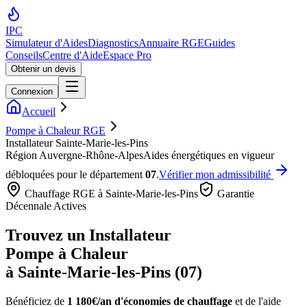
IPC
Simulateur d'Aides
Diagnostics
Annuaire RGE
Guides
Conseils
Centre d'Aide
Espace Pro
Obtenir un devis
Connexion
Accueil
Pompe à Chaleur RGE
Installateur Sainte-Marie-les-Pins
Région
Auvergne-Rhône-Alpes
Aides énergétiques en vigueur
débloquées pour le département
07
.
Vérifier mon admissibilité
Chauffage RGE à
Sainte-Marie-les-Pins
Garantie
Décennale Actives
Trouvez un Installateur
Pompe à Chaleur
à
Sainte-Marie-les-Pins
(
07
)
Bénéficiez de
1 180€/an
d'économies de chauffage
et de l'aide