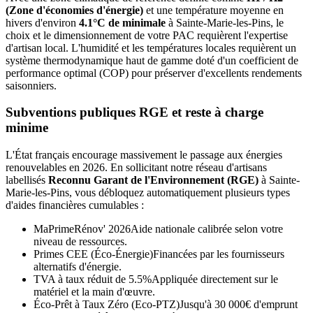
(Zone d'économies d'énergie)
et une température moyenne en
hivers d'environ
4.1°C de minimale
à
Sainte-Marie-les-Pins
, le
choix et le dimensionnement de votre PAC requièrent l'expertise
d'artisan local. L'humidité et les températures locales requièrent un
système thermodynamique haut de gamme doté d'un coefficient de
performance optimal (COP) pour préserver d'excellents rendements
saisonniers.
Subventions publiques RGE et reste à charge
minime
L'État français encourage massivement le passage aux énergies
renouvelables en 2026. En sollicitant notre réseau d'artisans
labellisés
Reconnu Garant de l'Environnement (RGE)
à
Sainte-
Marie-les-Pins
, vous débloquez automatiquement plusieurs types
d'aides financières cumulables :
MaPrimeRénov' 2026
Aide nationale calibrée selon votre
niveau de ressources.
Primes CEE (Éco-Énergie)
Financées par les fournisseurs
alternatifs d'énergie.
TVA à taux réduit de 5.5%
Appliquée directement sur le
matériel et la main d'œuvre.
Éco-Prêt à Taux Zéro (Eco-PTZ)
Jusqu'à 30 000€ d'emprunt