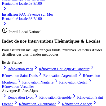
Rentabilité locale:
63.8
/100
Installateur PAC Fayence-sur-Mer
Rentabilité locale:
63.7
/100
Portail Local National
Index de nos Interventions Thématiques & Locales
Pour assurer un maillage français fluide, retrouvez les fiches d'aides
détaillées des plus grandes métropoles.
Île-de-France
Rénovation
Paris
Rénovation
Boulogne-Billancourt
Rénovation
Saint-Denis
Rénovation
Argenteuil
Rénovation
Montreuil
Rénovation
Nanterre
Rénovation
Créteil
Rénovation
Versailles
Auvergne-Rhône-Alpes
Rénovation
Lyon
Rénovation
Grenoble
Rénovation
Saint-
Étienne
Rénovation
Villeurbanne
Rénovation
Annecy