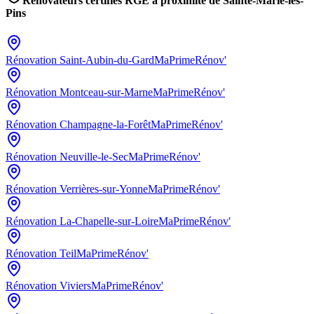
Rénovateurs certifiés RGE à proximité de
Sainte-Marie-les-
Pins
Rénovation
Saint-Aubin-du-Gard
MaPrimeRénov'
Rénovation
Montceau-sur-Marne
MaPrimeRénov'
Rénovation
Champagne-la-Forêt
MaPrimeRénov'
Rénovation
Neuville-le-Sec
MaPrimeRénov'
Rénovation
Verrières-sur-Yonne
MaPrimeRénov'
Rénovation
La-Chapelle-sur-Loire
MaPrimeRénov'
Rénovation
Teil
MaPrimeRénov'
Rénovation
Viviers
MaPrimeRénov'