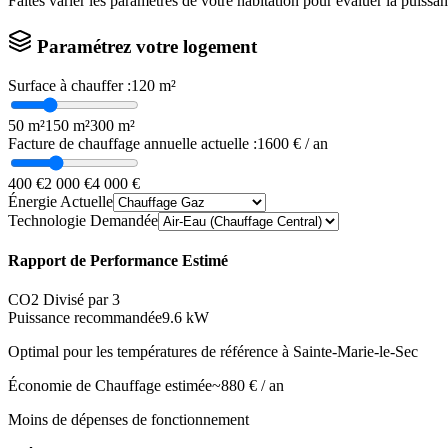
Faites varier les paramètres de votre habitation pour évaluer la puissa
Paramétrez votre logement
Surface à chauffer :
120
m²
50 m²
150 m²
300 m²
Facture de chauffage annuelle actuelle :
1600
€ / an
400 €
2 000 €
4 000 €
Énergie Actuelle
Technologie Demandée
Rapport de Performance Estimé
CO2 Divisé par 3
Puissance recommandée
9.6
kW
Optimal pour les températures de référence à
Sainte-Marie-le-Sec
Économie de Chauffage estimée
~
880
€ / an
Moins de dépenses de fonctionnement