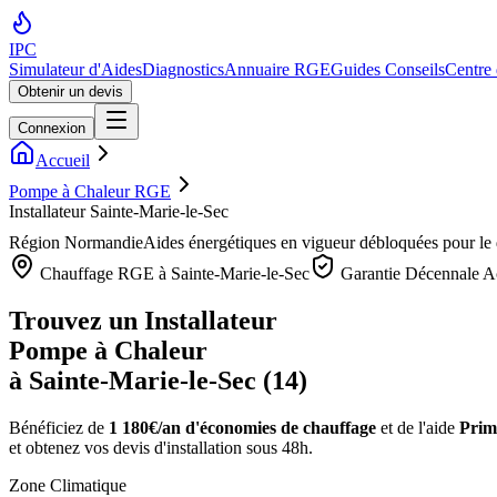
IPC
Simulateur d'Aides
Diagnostics
Annuaire RGE
Guides Conseils
Centre
Obtenir un devis
Connexion
Accueil
Pompe à Chaleur RGE
Installateur Sainte-Marie-le-Sec
Région
Normandie
Aides énergétiques en vigueur débloquées pour l
Chauffage RGE à
Sainte-Marie-le-Sec
Garantie Décennale A
Trouvez un Installateur
Pompe à Chaleur
à
Sainte-Marie-le-Sec
(
14
)
Bénéficiez de
1 180€/an
d'économies de chauffage
et de l'aide
Prim
et obtenez vos devis d'installation sous 48h.
Zone Climatique