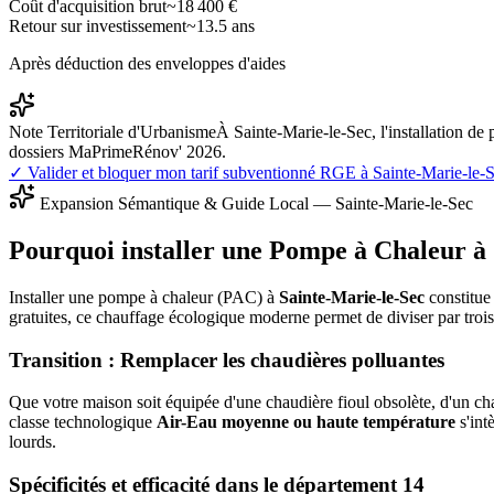
Coût d'acquisition brut
~
18 400
€
Retour sur investissement
~
13.5
ans
Après déduction des enveloppes d'aides
Note Territoriale d'Urbanisme
À Sainte-Marie-le-Sec, l'installation d
dossiers MaPrimeRénov' 2026.
✓ Valider et bloquer mon tarif subventionné RGE à
Sainte-Marie-le-
Expansion Sémantique & Guide Local —
Sainte-Marie-le-Sec
Pourquoi installer une Pompe à Chaleur à
Installer une pompe à chaleur (PAC) à
Sainte-Marie-le-Sec
constitue 
gratuites, ce chauffage écologique moderne permet de diviser par tro
Transition : Remplacer les chaudières polluantes
Que votre maison soit équipée d'une chaudière fioul obsolète, d'un cha
classe technologique
Air-Eau moyenne ou haute température
s'int
lourds.
Spécificités et efficacité dans le département
14