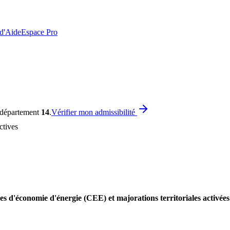
 d'Aide
Espace Pro
e département
14
.
Vérifier mon admissibilité
ctives
es d'économie d'énergie (CEE) et majorations territoriales activée