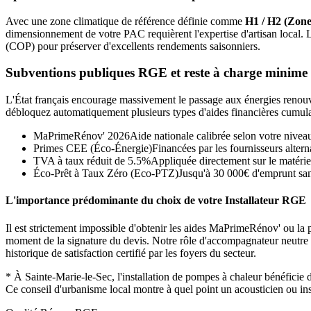
Avec une zone climatique de référence définie comme
H1 / H2 (Zone
dimensionnement de votre PAC requièrent l'expertise d'artisan local.
(COP) pour préserver d'excellents rendements saisonniers.
Subventions publiques RGE et reste à charge minime
L'État français encourage massivement le passage aux énergies renouvel
débloquez automatiquement plusieurs types d'aides financières cumula
MaPrimeRénov' 2026
Aide nationale calibrée selon votre nivea
Primes CEE (Éco-Énergie)
Financées par les fournisseurs alterna
TVA à taux réduit de 5.5%
Appliquée directement sur le matérie
Éco-Prêt à Taux Zéro (Eco-PTZ)
Jusqu'à 30 000€ d'emprunt sans
L'importance prédominante du choix de votre Installateur RGE
Il est strictement impossible d'obtenir les aides MaPrimeRénov' ou la p
moment de la signature du devis. Notre rôle d'accompagnateur neutre con
historique de satisfaction certifié par les foyers du secteur.
*
À Sainte-Marie-le-Sec, l'installation de pompes à chaleur bénéfici
Ce conseil d'urbanisme local montre à quel point un acousticien ou ins