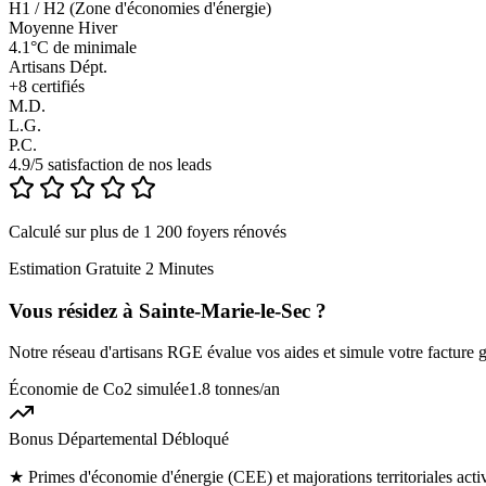
H1 / H2 (Zone d'économies d'énergie)
Moyenne Hiver
4.1°C de minimale
Artisans Dépt.
+
8
certifiés
M.D.
L.G.
P.C.
4.9/5 satisfaction de nos leads
Calculé sur plus de 1 200 foyers rénovés
Estimation Gratuite 2 Minutes
Vous résidez à
Sainte-Marie-le-Sec
?
Notre réseau d'artisans RGE évalue vos aides et simule votre facture g
Économie de Co2 simulée
1.8 tonnes
/an
Bonus Départemental Débloqué
★
Primes d'économie d'énergie (CEE) et majorations territoriales act