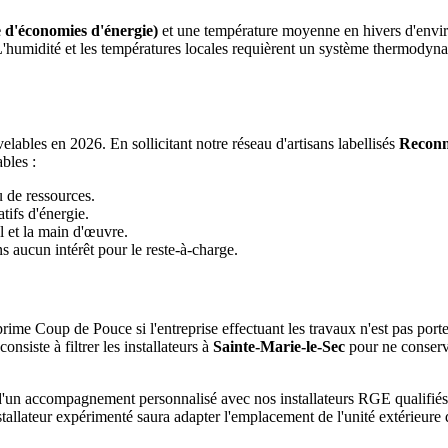
 d'économies d'énergie)
et une température moyenne en hivers d'envi
 L'humidité et les températures locales requièrent un système thermody
ables en 2026. En sollicitant notre réseau d'artisans labellisés
Reconn
bles :
u de ressources.
tifs d'énergie.
l et la main d'œuvre.
 aucun intérêt pour le reste-à-charge.
rime Coup de Pouce si l'entreprise effectuant les travaux n'est pas port
siste à filtrer les installateurs à
Sainte-Marie-le-Sec
pour ne conserve
e d'un accompagnement personnalisé avec nos installateurs RGE qualifi
tallateur expérimenté saura adapter l'emplacement de l'unité extérieure 