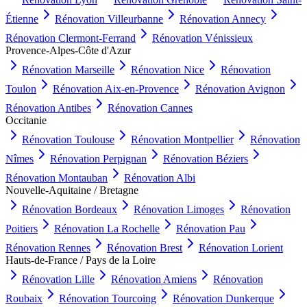
Étienne
Rénovation
Villeurbanne
Rénovation
Annecy
Rénovation
Clermont-Ferrand
Rénovation
Vénissieux
Provence-Alpes-Côte d'Azur
Rénovation
Marseille
Rénovation
Nice
Rénovation
Toulon
Rénovation
Aix-en-Provence
Rénovation
Avignon
Rénovation
Antibes
Rénovation
Cannes
Occitanie
Rénovation
Toulouse
Rénovation
Montpellier
Rénovation
Nîmes
Rénovation
Perpignan
Rénovation
Béziers
Rénovation
Montauban
Rénovation
Albi
Nouvelle-Aquitaine / Bretagne
Rénovation
Bordeaux
Rénovation
Limoges
Rénovation
Poitiers
Rénovation
La Rochelle
Rénovation
Pau
Rénovation
Rennes
Rénovation
Brest
Rénovation
Lorient
Hauts-de-France / Pays de la Loire
Rénovation
Lille
Rénovation
Amiens
Rénovation
Roubaix
Rénovation
Tourcoing
Rénovation
Dunkerque