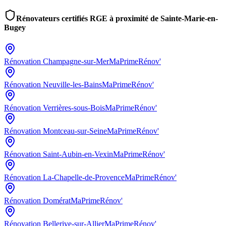
Rénovateurs certifiés RGE à proximité de
Sainte-Marie-en-
Bugey
Rénovation
Champagne-sur-Mer
MaPrimeRénov'
Rénovation
Neuville-les-Bains
MaPrimeRénov'
Rénovation
Verrières-sous-Bois
MaPrimeRénov'
Rénovation
Montceau-sur-Seine
MaPrimeRénov'
Rénovation
Saint-Aubin-en-Vexin
MaPrimeRénov'
Rénovation
La-Chapelle-de-Provence
MaPrimeRénov'
Rénovation
Domérat
MaPrimeRénov'
Rénovation
Bellerive-sur-Allier
MaPrimeRénov'