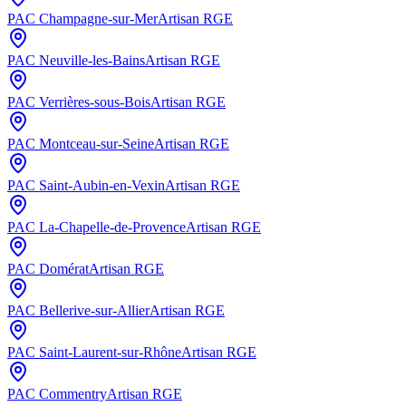
PAC
Champagne-sur-Mer
Artisan RGE
PAC
Neuville-les-Bains
Artisan RGE
PAC
Verrières-sous-Bois
Artisan RGE
PAC
Montceau-sur-Seine
Artisan RGE
PAC
Saint-Aubin-en-Vexin
Artisan RGE
PAC
La-Chapelle-de-Provence
Artisan RGE
PAC
Domérat
Artisan RGE
PAC
Bellerive-sur-Allier
Artisan RGE
PAC
Saint-Laurent-sur-Rhône
Artisan RGE
PAC
Commentry
Artisan RGE