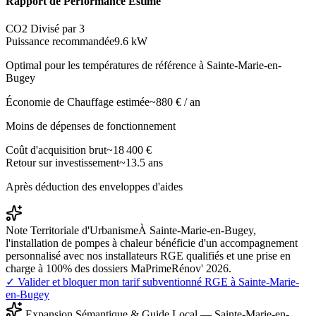
Rapport de Performance Estimé
CO2 Divisé par 3
Puissance recommandée
9.6
kW
Optimal pour les températures de référence à
Sainte-Marie-en-
Bugey
Économie de Chauffage estimée
~
880
€ / an
Moins de dépenses de fonctionnement
Coût d'acquisition brut
~
18 400
€
Retour sur investissement
~
13.5
ans
Après déduction des enveloppes d'aides
Note Territoriale d'Urbanisme
À Sainte-Marie-en-Bugey,
l'installation de pompes à chaleur bénéficie d'un accompagnement
personnalisé avec nos installateurs RGE qualifiés et une prise en
charge à 100% des dossiers MaPrimeRénov' 2026.
✓ Valider et bloquer mon tarif subventionné RGE à
Sainte-Marie-
en-Bugey
Expansion Sémantique & Guide Local —
Sainte-Marie-en-