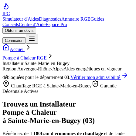
IPC
Simulateur d'Aides
Diagnostics
Annuaire RGE
Guides
Conseils
Centre d'Aide
Espace Pro
Obtenir un devis
Connexion
Accueil
Pompe à Chaleur RGE
Installateur Sainte-Marie-en-Bugey
Région
Auvergne-Rhône-Alpes
Aides énergétiques en vigueur
débloquées pour le département
03
.
Vérifier mon admissibilité
Chauffage RGE à
Sainte-Marie-en-Bugey
Garantie
Décennale Actives
Trouvez un Installateur
Pompe à Chaleur
à
Sainte-Marie-en-Bugey
(
03
)
Bénéficiez de
1 180€/an
d'économies de chauffage
et de l'aide