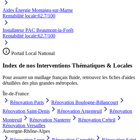
Aides Énergie Montaigu-sur-Marne
Rentabilité locale:
62.7
/100
Installateur PAC Beaumont-la-Forêt
Rentabilité locale:
62.7
/100
Portail Local National
Index de nos Interventions Thématiques & Locales
Pour assurer un maillage français fluide, retrouvez les fiches d'aides
détaillées des plus grandes métropoles.
Île-de-France
Rénovation
Paris
Rénovation
Boulogne-Billancourt
Rénovation
Saint-Denis
Rénovation
Argenteuil
Rénovation
Montreuil
Rénovation
Nanterre
Rénovation
Créteil
Rénovation
Versailles
Auvergne-Rhône-Alpes
Rénovation
Lyon
Rénovation
Grenoble
Rénovation
Saint-