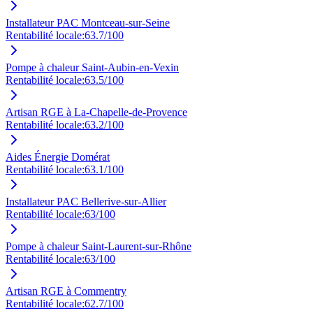
Installateur PAC Montceau-sur-Seine
Rentabilité locale:
63.7
/100
Pompe à chaleur Saint-Aubin-en-Vexin
Rentabilité locale:
63.5
/100
Artisan RGE à La-Chapelle-de-Provence
Rentabilité locale:
63.2
/100
Aides Énergie Domérat
Rentabilité locale:
63.1
/100
Installateur PAC Bellerive-sur-Allier
Rentabilité locale:
63
/100
Pompe à chaleur Saint-Laurent-sur-Rhône
Rentabilité locale:
63
/100
Artisan RGE à Commentry
Rentabilité locale:
62.7
/100