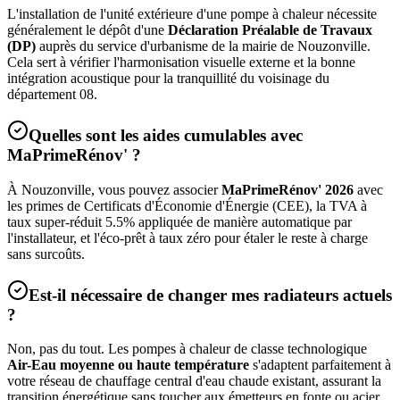
L'installation de l'unité extérieure d'une pompe à chaleur nécessite
généralement le dépôt d'une
Déclaration Préalable de Travaux
(DP)
auprès du service d'urbanisme de la mairie de
Nouzonville
.
Cela sert à vérifier l'harmonisation visuelle externe et la bonne
intégration acoustique pour la tranquillité du voisinage du
département
08
.
Quelles sont les aides cumulables avec
MaPrimeRénov' ?
À
Nouzonville
, vous pouvez associer
MaPrimeRénov' 2026
avec
les primes de Certificats d'Économie d'Énergie (CEE), la TVA à
taux super-réduit 5.5% appliquée de manière automatique par
l'installateur, et l'éco-prêt à taux zéro pour étaler le reste à charge
sans surcoûts.
Est-il nécessaire de changer mes radiateurs actuels
?
Non, pas du tout. Les pompes à chaleur de classe technologique
Air-Eau moyenne ou haute température
s'adaptent parfaitement à
votre réseau de chauffage central d'eau chaude existant, assurant la
transition énergétique sans toucher aux émetteurs en fonte ou acier.