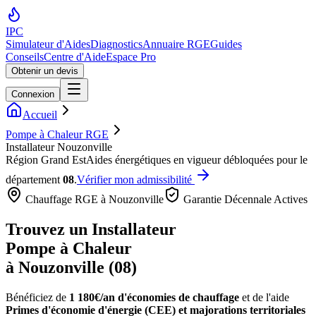
IPC
Simulateur d'Aides
Diagnostics
Annuaire RGE
Guides
Conseils
Centre d'Aide
Espace Pro
Obtenir un devis
Connexion
Accueil
Pompe à Chaleur RGE
Installateur Nouzonville
Région
Grand Est
Aides énergétiques en vigueur débloquées pour le
département
08
.
Vérifier mon admissibilité
Chauffage RGE à
Nouzonville
Garantie Décennale Actives
Trouvez un Installateur
Pompe à Chaleur
à
Nouzonville
(
08
)
Bénéficiez de
1 180€/an
d'économies de chauffage
et de l'aide
Primes d'économie d'énergie (CEE) et majorations territoriales