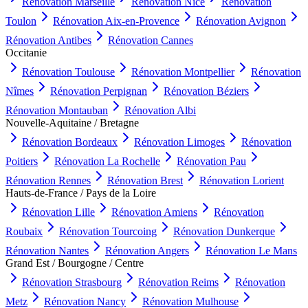
Rénovation
Marseille
Rénovation
Nice
Rénovation
Toulon
Rénovation
Aix-en-Provence
Rénovation
Avignon
Rénovation
Antibes
Rénovation
Cannes
Occitanie
Rénovation
Toulouse
Rénovation
Montpellier
Rénovation
Nîmes
Rénovation
Perpignan
Rénovation
Béziers
Rénovation
Montauban
Rénovation
Albi
Nouvelle-Aquitaine / Bretagne
Rénovation
Bordeaux
Rénovation
Limoges
Rénovation
Poitiers
Rénovation
La Rochelle
Rénovation
Pau
Rénovation
Rennes
Rénovation
Brest
Rénovation
Lorient
Hauts-de-France / Pays de la Loire
Rénovation
Lille
Rénovation
Amiens
Rénovation
Roubaix
Rénovation
Tourcoing
Rénovation
Dunkerque
Rénovation
Nantes
Rénovation
Angers
Rénovation
Le Mans
Grand Est / Bourgogne / Centre
Rénovation
Strasbourg
Rénovation
Reims
Rénovation
Metz
Rénovation
Nancy
Rénovation
Mulhouse