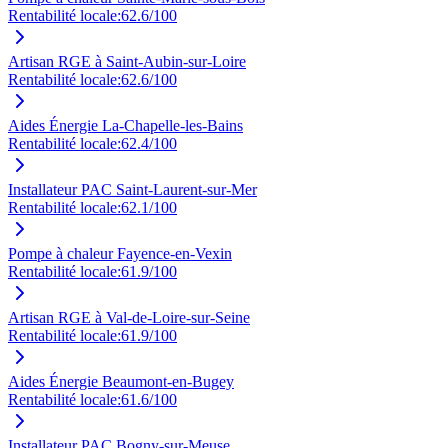
Rentabilité locale:
62.6
/100
Artisan RGE à Saint-Aubin-sur-Loire
Rentabilité locale:
62.6
/100
Aides Énergie La-Chapelle-les-Bains
Rentabilité locale:
62.4
/100
Installateur PAC Saint-Laurent-sur-Mer
Rentabilité locale:
62.1
/100
Pompe à chaleur Fayence-en-Vexin
Rentabilité locale:
61.9
/100
Artisan RGE à Val-de-Loire-sur-Seine
Rentabilité locale:
61.9
/100
Aides Énergie Beaumont-en-Bugey
Rentabilité locale:
61.6
/100
Installateur PAC Bogny-sur-Meuse