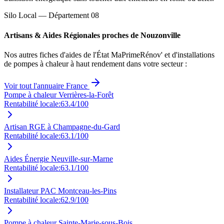
Silo Local — Département
08
Artisans & Aides Régionales proches de
Nouzonville
Nos autres fiches d'aides de l'État MaPrimeRénov' et d'installations
de pompes à chaleur à haut rendement dans votre secteur :
Voir tout l'annuaire France
Pompe à chaleur Verrières-la-Forêt
Rentabilité locale:
63.4
/100
Artisan RGE à Champagne-du-Gard
Rentabilité locale:
63.1
/100
Aides Énergie Neuville-sur-Marne
Rentabilité locale:
63.1
/100
Installateur PAC Montceau-les-Pins
Rentabilité locale:
62.9
/100
Pompe à chaleur Sainte-Marie-sous-Bois