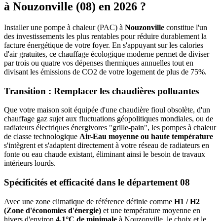
à
Nouzonville
(
08
) en 2026 ?
Installer une pompe à chaleur (PAC) à
Nouzonville
constitue l'un
des investissements les plus rentables pour réduire durablement la
facture énergétique de votre foyer. En s'appuyant sur les calories
d'air gratuites, ce chauffage écologique moderne permet de diviser
par trois ou quatre vos dépenses thermiques annuelles tout en
divisant les émissions de CO2 de votre logement de plus de 75%.
Transition : Remplacer les chaudières polluantes
Que votre maison soit équipée d'une chaudière fioul obsolète, d'un
chauffage gaz sujet aux fluctuations géopolitiques mondiales, ou de
radiateurs électriques énergivores "grille-pain", les pompes à chaleur
de classe technologique
Air-Eau moyenne ou haute température
s'intègrent et s'adaptent directement à votre réseau de radiateurs en
fonte ou eau chaude existant, éliminant ainsi le besoin de travaux
intérieurs lourds.
Spécificités et efficacité dans le département
08
Avec une zone climatique de référence définie comme
H1 / H2
(Zone d'économies d'énergie)
et une température moyenne en
hivers d'environ
4.1°C de minimale
à
Nouzonville
, le choix et le