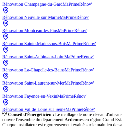
Rénovation
Champagne-du-Gard
MaPrimeRénov'
Rénovation
Neuville-sur-Marne
MaPrimeRénov'
Rénovation
Montceau-les-Pins
MaPrimeRénov'
Rénovation
Sainte-Marie-sous-Bois
MaPrimeRénov'
Rénovation
Saint-Aubin-sur-Loire
MaPrimeRénov'
Rénovation
La-Chapelle-les-Bains
MaPrimeRénov'
Rénovation
Saint-Laurent-sur-Mer
MaPrimeRénov'
Rénovation
Fayence-en-Vexin
MaPrimeRénov'
Rénovation
Val-de-Loire-sur-Seine
MaPrimeRénov'
💡
Conseil d'Énergéticien :
Le maillage de notre réseau d'artisans
couvre l'ensemble du département
Ardennes
en région
Grand Est
.
Chaque installateur est rigoureusement évalué sur le maintien de sa