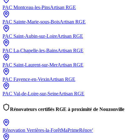
PAC
Montceau-les-Pins
Artisan RGE
PAC
Sainte-Marie-sous-Bois
Artisan RGE
PAC
Saint-Aubin-sur-Loire
Artisan RGE
PAC
La-Chapelle-les-Bains
Artisan RGE
PAC
Saint-Laurent-sur-Mer
Artisan RGE
PAC
Fayence-en-Vexin
Artisan RGE
PAC
Val-de-Loire-sur-Seine
Artisan RGE
Rénovateurs certifiés RGE à proximité de
Nouzonville
Rénovation
Verrières-la-Forêt
MaPrimeRénov'