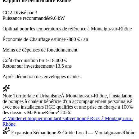
Rapport de Performance Estimé
CO2 Divisé par 3
Puissance recommandée
9.6
kW
Optimal pour les températures de référence à
Montaigu-sur-Rhône
Économie de Chauffage estimée
~
880
€ / an
Moins de dépenses de fonctionnement
Coût d'acquisition brut
~
18 400
€
Retour sur investissement
~
13.5
ans
Après déduction des enveloppes d'aides
Note Territoriale d'Urbanisme
À Montaigu-sur-Rhône, l'installation
de pompes à chaleur bénéficie d'un accompagnement personnalisé
avec nos installateurs RGE qualifiés et une prise en charge à 100%
des dossiers MaPrimeRénov' 2026.
✓ Valider et bloquer mon tarif subventionné RGE à
Montaigu-sur-
Rhône
Expansion Sémantique & Guide Local —
Montaigu-sur-Rhône