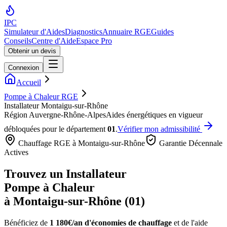
IPC
Simulateur d'Aides
Diagnostics
Annuaire RGE
Guides
Conseils
Centre d'Aide
Espace Pro
Obtenir un devis
Connexion
Accueil
Pompe à Chaleur RGE
Installateur Montaigu-sur-Rhône
Région
Auvergne-Rhône-Alpes
Aides énergétiques en vigueur
débloquées pour le département
01
.
Vérifier mon admissibilité
Chauffage RGE à
Montaigu-sur-Rhône
Garantie Décennale
Actives
Trouvez un Installateur
Pompe à Chaleur
à
Montaigu-sur-Rhône
(
01
)
Bénéficiez de
1 180€/an
d'économies de chauffage
et de l'aide