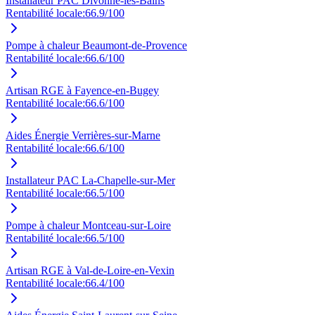
Installateur PAC Divonne-les-Bains
Rentabilité locale:
66.9
/100
Pompe à chaleur Beaumont-de-Provence
Rentabilité locale:
66.6
/100
Artisan RGE à Fayence-en-Bugey
Rentabilité locale:
66.6
/100
Aides Énergie Verrières-sur-Marne
Rentabilité locale:
66.6
/100
Installateur PAC La-Chapelle-sur-Mer
Rentabilité locale:
66.5
/100
Pompe à chaleur Montceau-sur-Loire
Rentabilité locale:
66.5
/100
Artisan RGE à Val-de-Loire-en-Vexin
Rentabilité locale:
66.4
/100