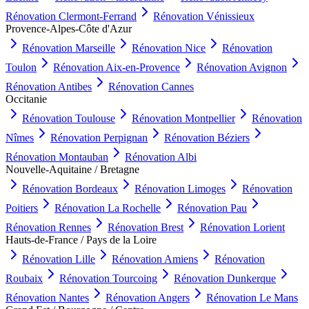
Rénovation
Clermont-Ferrand
Rénovation
Vénissieux
Provence-Alpes-Côte d'Azur
Rénovation
Marseille
Rénovation
Nice
Rénovation
Toulon
Rénovation
Aix-en-Provence
Rénovation
Avignon
Rénovation
Antibes
Rénovation
Cannes
Occitanie
Rénovation
Toulouse
Rénovation
Montpellier
Rénovation
Nîmes
Rénovation
Perpignan
Rénovation
Béziers
Rénovation
Montauban
Rénovation
Albi
Nouvelle-Aquitaine / Bretagne
Rénovation
Bordeaux
Rénovation
Limoges
Rénovation
Poitiers
Rénovation
La Rochelle
Rénovation
Pau
Rénovation
Rennes
Rénovation
Brest
Rénovation
Lorient
Hauts-de-France / Pays de la Loire
Rénovation
Lille
Rénovation
Amiens
Rénovation
Roubaix
Rénovation
Tourcoing
Rénovation
Dunkerque
Rénovation
Nantes
Rénovation
Angers
Rénovation
Le Mans