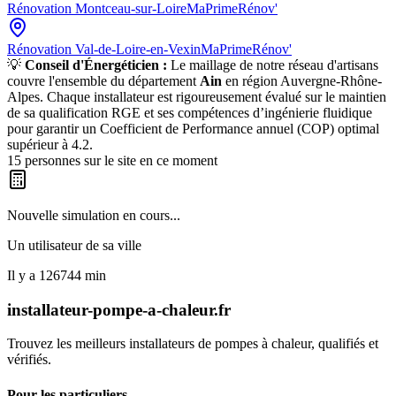
Rénovation
Montceau-sur-Loire
MaPrimeRénov'
Rénovation
Val-de-Loire-en-Vexin
MaPrimeRénov'
💡
Conseil d'Énergéticien :
Le maillage de notre réseau d'artisans
couvre l'ensemble du département
Ain
en région
Auvergne-Rhône-
Alpes
. Chaque installateur est rigoureusement évalué sur le maintien
de sa qualification RGE et ses compétences d’ingénierie fluidique
pour garantir un Coefficient de Performance annuel (COP) optimal
supérieur à 4.2.
15
personnes sur le site en ce moment
Nouvelle simulation en cours...
Un utilisateur de
sa ville
Il y a
126744
min
installateur-pompe-a-chaleur.fr
Trouvez les meilleurs installateurs de pompes à chaleur, qualifiés et
vérifiés.
Pour les particuliers