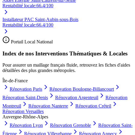
Aides Énergie Saint-Laurent-sur-Seine
Rentabilité locale:
66.4
/100
Installateur PAC Saint-Aubin-sous-Bois
Rentabilité locale:
66.4
/100
Portail Local National
Index de nos Interventions Thématiques & Locales
Pour assurer un maillage français fluide, retrouvez les fiches d'aides
détaillées des plus grandes métropoles.
Île-de-France
Rénovation
Paris
Rénovation
Boulogne-Billancourt
Rénovation
Saint-Denis
Rénovation
Argenteuil
Rénovation
Montreuil
Rénovation
Nanterre
Rénovation
Créteil
Rénovation
Versailles
Auvergne-Rhône-Alpes
Rénovation
Lyon
Rénovation
Grenoble
Rénovation
Saint-
Étienne
Rénovation
Villeurbanne
Rénovation
Annecy