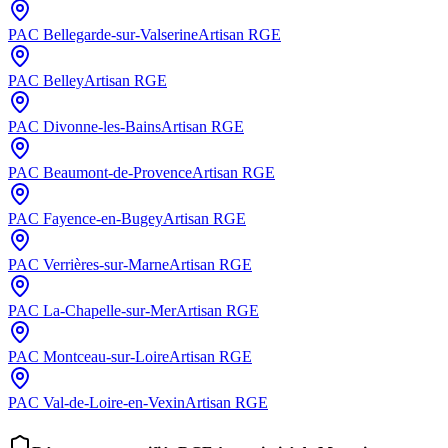
PAC
Bellegarde-sur-Valserine
Artisan RGE
PAC
Belley
Artisan RGE
PAC
Divonne-les-Bains
Artisan RGE
PAC
Beaumont-de-Provence
Artisan RGE
PAC
Fayence-en-Bugey
Artisan RGE
PAC
Verrières-sur-Marne
Artisan RGE
PAC
La-Chapelle-sur-Mer
Artisan RGE
PAC
Montceau-sur-Loire
Artisan RGE
PAC
Val-de-Loire-en-Vexin
Artisan RGE