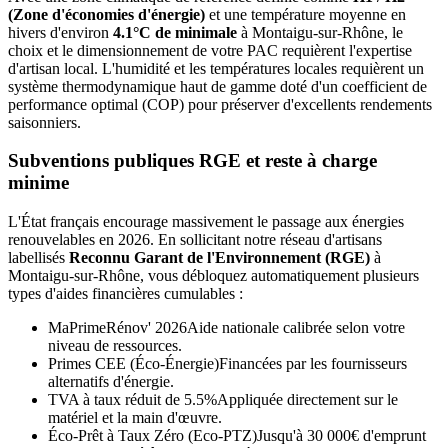
(Zone d'économies d'énergie)
et une température moyenne en
hivers d'environ
4.1°C de minimale
à
Montaigu-sur-Rhône
, le
choix et le dimensionnement de votre PAC requièrent l'expertise
d'artisan local. L'humidité et les températures locales requièrent un
système thermodynamique haut de gamme doté d'un coefficient de
performance optimal (COP) pour préserver d'excellents rendements
saisonniers.
Subventions publiques RGE et reste à charge
minime
L'État français encourage massivement le passage aux énergies
renouvelables en 2026. En sollicitant notre réseau d'artisans
labellisés
Reconnu Garant de l'Environnement (RGE)
à
Montaigu-sur-Rhône
, vous débloquez automatiquement plusieurs
types d'aides financières cumulables :
MaPrimeRénov' 2026
Aide nationale calibrée selon votre
niveau de ressources.
Primes CEE (Éco-Énergie)
Financées par les fournisseurs
alternatifs d'énergie.
TVA à taux réduit de 5.5%
Appliquée directement sur le
matériel et la main d'œuvre.
Éco-Prêt à Taux Zéro (Eco-PTZ)
Jusqu'à 30 000€ d'emprunt