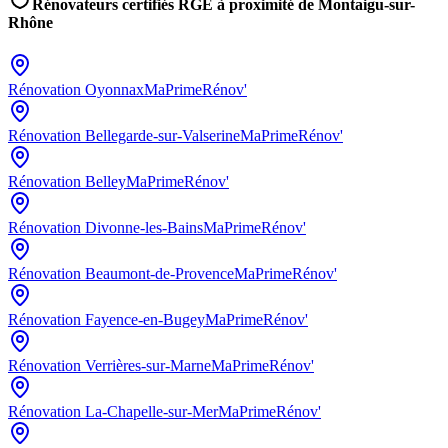
Rénovateurs certifiés RGE à proximité de
Montaigu-sur-
Rhône
Rénovation
Oyonnax
MaPrimeRénov'
Rénovation
Bellegarde-sur-Valserine
MaPrimeRénov'
Rénovation
Belley
MaPrimeRénov'
Rénovation
Divonne-les-Bains
MaPrimeRénov'
Rénovation
Beaumont-de-Provence
MaPrimeRénov'
Rénovation
Fayence-en-Bugey
MaPrimeRénov'
Rénovation
Verrières-sur-Marne
MaPrimeRénov'
Rénovation
La-Chapelle-sur-Mer
MaPrimeRénov'