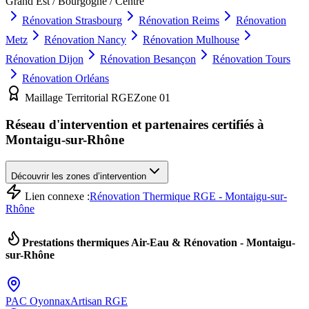
Grand Est / Bourgogne / Centre
Rénovation
Strasbourg
Rénovation
Reims
Rénovation
Metz
Rénovation
Nancy
Rénovation
Mulhouse
Rénovation
Dijon
Rénovation
Besançon
Rénovation
Tours
Rénovation
Orléans
Maillage Territorial RGE
Zone
01
Réseau d'intervention et partenaires certifiés à
Montaigu-sur-Rhône
Découvrir les zones d’intervention
Lien connexe :
Rénovation Thermique RGE - Montaigu-sur-
Rhône
Prestations thermiques Air-Eau & Rénovation -
Montaigu-
sur-Rhône
PAC
Oyonnax
Artisan RGE