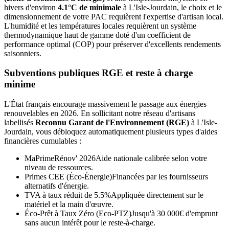
hivers d'environ
4.1°C de minimale
à
L'Isle-Jourdain
, le choix et le
dimensionnement de votre PAC requièrent l'expertise d'artisan local.
L'humidité et les températures locales requièrent un système
thermodynamique haut de gamme doté d'un coefficient de
performance optimal (COP) pour préserver d'excellents rendements
saisonniers.
Subventions publiques RGE et reste à charge
minime
L'État français encourage massivement le passage aux énergies
renouvelables en 2026. En sollicitant notre réseau d'artisans
labellisés
Reconnu Garant de l'Environnement (RGE)
à
L'Isle-
Jourdain
, vous débloquez automatiquement plusieurs types d'aides
financières cumulables :
MaPrimeRénov' 2026
Aide nationale calibrée selon votre
niveau de ressources.
Primes CEE (Éco-Énergie)
Financées par les fournisseurs
alternatifs d'énergie.
TVA à taux réduit de 5.5%
Appliquée directement sur le
matériel et la main d'œuvre.
Éco-Prêt à Taux Zéro (Eco-PTZ)
Jusqu'à 30 000€ d'emprunt
sans aucun intérêt pour le reste-à-charge.