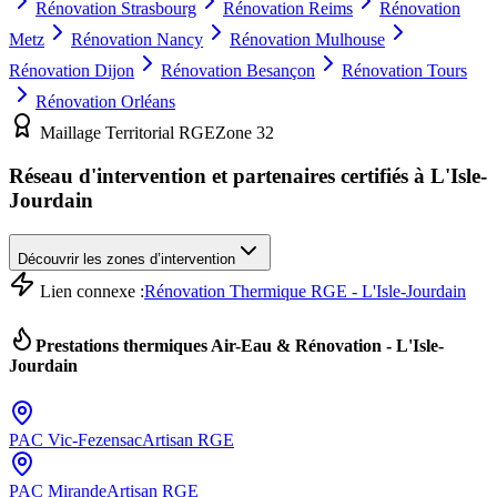
Rénovation
Strasbourg
Rénovation
Reims
Rénovation
Metz
Rénovation
Nancy
Rénovation
Mulhouse
Rénovation
Dijon
Rénovation
Besançon
Rénovation
Tours
Rénovation
Orléans
Maillage Territorial RGE
Zone
32
Réseau d'intervention et partenaires certifiés à
L'Isle-
Jourdain
Découvrir les zones d’intervention
Lien connexe :
Rénovation Thermique RGE - L'Isle-Jourdain
Prestations thermiques Air-Eau & Rénovation -
L'Isle-
Jourdain
PAC
Vic-Fezensac
Artisan RGE
PAC
Mirande
Artisan RGE