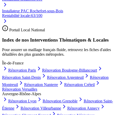
Installateur PAC Rochefort-sous-Bois
Rentabilité locale:
63
/100
Portail Local National
Index de nos Interventions Thématiques & Locales
Pour assurer un maillage français fluide, retrouvez les fiches d'aides
détaillées des plus grandes métropoles.
Île-de-France
Rénovation
Paris
Rénovation
Boulogne-Billancourt
Rénovation
Saint-Denis
Rénovation
Argenteuil
Rénovation
Montreuil
Rénovation
Nanterre
Rénovation
Créteil
Rénovation
Versailles
Auvergne-Rhône-Alpes
Rénovation
Lyon
Rénovation
Grenoble
Rénovation
Saint-
Étienne
Rénovation
Villeurbanne
Rénovation
Annecy