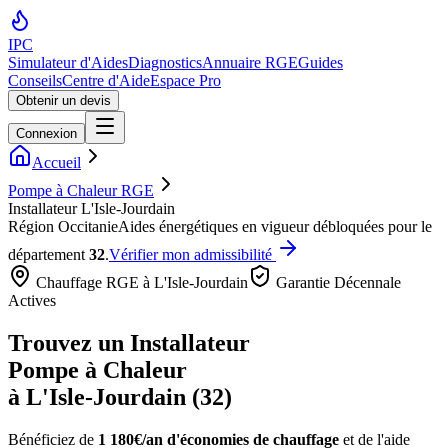
IPC
Simulateur d'Aides
Diagnostics
Annuaire RGE
Guides
Conseils
Centre d'Aide
Espace Pro
Obtenir un devis
Connexion
Accueil
Pompe à Chaleur RGE
Installateur L'Isle-Jourdain
Région
Occitanie
Aides énergétiques en vigueur débloquées pour le
département
32
.
Vérifier mon admissibilité
Chauffage RGE à
L'Isle-Jourdain
Garantie Décennale
Actives
Trouvez un Installateur
Pompe à Chaleur
à
L'Isle-Jourdain
(
32
)
Bénéficiez de
1 180€/an
d'économies de chauffage
et de l'aide