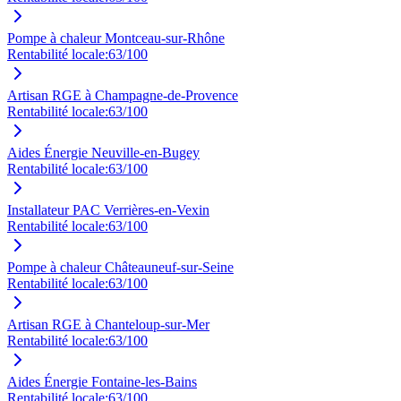
Pompe à chaleur Montceau-sur-Rhône
Rentabilité locale:
63
/100
Artisan RGE à Champagne-de-Provence
Rentabilité locale:
63
/100
Aides Énergie Neuville-en-Bugey
Rentabilité locale:
63
/100
Installateur PAC Verrières-en-Vexin
Rentabilité locale:
63
/100
Pompe à chaleur Châteauneuf-sur-Seine
Rentabilité locale:
63
/100
Artisan RGE à Chanteloup-sur-Mer
Rentabilité locale:
63
/100
Aides Énergie Fontaine-les-Bains
Rentabilité locale:
63
/100