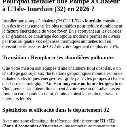
Pourquoi installer une Pompe à Chaleur
à
L'Isle-Jourdain
(
32
) en 2026 ?
Installer une pompe à chaleur (PAC) à
L'Isle-Jourdain
constitue
l'un des investissements les plus rentables pour réduire durablement
la facture énergétique de votre foyer. En s'appuyant sur les calories
d'air gratuites, ce chauffage écologique moderne permet de diviser
par trois ou quatre vos dépenses thermiques annuelles tout en
divisant les émissions de CO2 de votre logement de plus de 75%.
Transition : Remplacer les chaudières polluantes
Que votre maison soit équipée d'une chaudière fioul obsolète, d'un
chauffage gaz sujet aux fluctuations géopolitiques mondiales, ou de
radiateurs électriques énergivores "grille-pain", les pompes à chaleur
de classe technologique
Air-Eau moyenne ou haute température
s'intègrent et s'adaptent directement à votre réseau de radiateurs en
fonte ou eau chaude existant, éliminant ainsi le besoin de travaux
intérieurs lourds.
Spécificités et efficacité dans le département
32
Avec une zone climatique de référence définie comme
H1 / H2
(Zone d'économies d'énergie)
et une température moyenne en