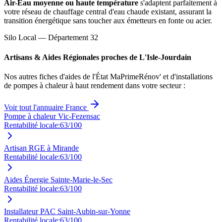
Air-Eau moyenne ou haute température
s'adaptent parfaitement à
votre réseau de chauffage central d'eau chaude existant, assurant la
transition énergétique sans toucher aux émetteurs en fonte ou acier.
Silo Local — Département
32
Artisans & Aides Régionales proches de
L'Isle-Jourdain
Nos autres fiches d'aides de l'État MaPrimeRénov' et d'installations
de pompes à chaleur à haut rendement dans votre secteur :
Voir tout l'annuaire France
Pompe à chaleur Vic-Fezensac
Rentabilité locale:
63
/100
Artisan RGE à Mirande
Rentabilité locale:
63
/100
Aides Énergie Sainte-Marie-le-Sec
Rentabilité locale:
63
/100
Installateur PAC Saint-Aubin-sur-Yonne
Rentabilité locale:
63
/100