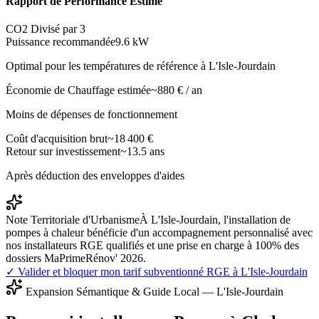
Rapport de Performance Estimé
CO2 Divisé par 3
Puissance recommandée
9.6
kW
Optimal pour les températures de référence à
L'Isle-Jourdain
Économie de Chauffage estimée
~
880
€ / an
Moins de dépenses de fonctionnement
Coût d'acquisition brut
~
18 400
€
Retour sur investissement
~
13.5
ans
Après déduction des enveloppes d'aides
Note Territoriale d'Urbanisme
À L'Isle-Jourdain, l'installation de
pompes à chaleur bénéficie d'un accompagnement personnalisé avec
nos installateurs RGE qualifiés et une prise en charge à 100% des
dossiers MaPrimeRénov' 2026.
✓ Valider et bloquer mon tarif subventionné RGE à
L'Isle-Jourdain
Expansion Sémantique & Guide Local —
L'Isle-Jourdain