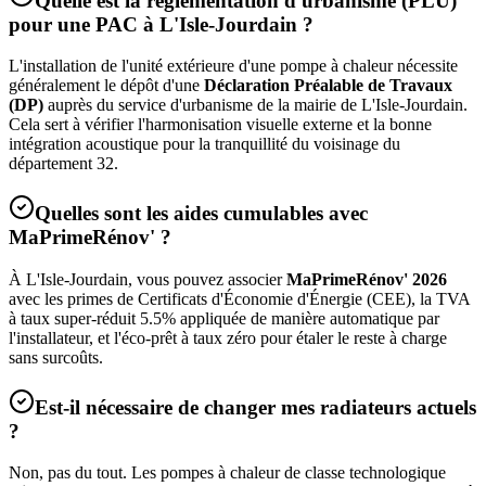
Quelle est la réglementation d'urbanisme (PLU)
pour une PAC à
L'Isle-Jourdain
?
L'installation de l'unité extérieure d'une pompe à chaleur nécessite
généralement le dépôt d'une
Déclaration Préalable de Travaux
(DP)
auprès du service d'urbanisme de la mairie de
L'Isle-Jourdain
.
Cela sert à vérifier l'harmonisation visuelle externe et la bonne
intégration acoustique pour la tranquillité du voisinage du
département
32
.
Quelles sont les aides cumulables avec
MaPrimeRénov' ?
À
L'Isle-Jourdain
, vous pouvez associer
MaPrimeRénov' 2026
avec les primes de Certificats d'Économie d'Énergie (CEE), la TVA
à taux super-réduit 5.5% appliquée de manière automatique par
l'installateur, et l'éco-prêt à taux zéro pour étaler le reste à charge
sans surcoûts.
Est-il nécessaire de changer mes radiateurs actuels
?
Non, pas du tout. Les pompes à chaleur de classe technologique