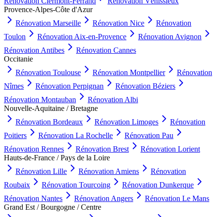
Rénovation
Clermont-Ferrand
Rénovation
Vénissieux
Provence-Alpes-Côte d'Azur
Rénovation
Marseille
Rénovation
Nice
Rénovation
Toulon
Rénovation
Aix-en-Provence
Rénovation
Avignon
Rénovation
Antibes
Rénovation
Cannes
Occitanie
Rénovation
Toulouse
Rénovation
Montpellier
Rénovation
Nîmes
Rénovation
Perpignan
Rénovation
Béziers
Rénovation
Montauban
Rénovation
Albi
Nouvelle-Aquitaine / Bretagne
Rénovation
Bordeaux
Rénovation
Limoges
Rénovation
Poitiers
Rénovation
La Rochelle
Rénovation
Pau
Rénovation
Rennes
Rénovation
Brest
Rénovation
Lorient
Hauts-de-France / Pays de la Loire
Rénovation
Lille
Rénovation
Amiens
Rénovation
Roubaix
Rénovation
Tourcoing
Rénovation
Dunkerque
Rénovation
Nantes
Rénovation
Angers
Rénovation
Le Mans
Grand Est / Bourgogne / Centre