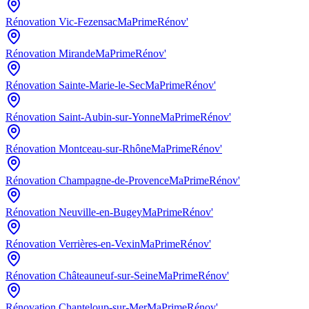
Rénovation
Vic-Fezensac
MaPrimeRénov'
Rénovation
Mirande
MaPrimeRénov'
Rénovation
Sainte-Marie-le-Sec
MaPrimeRénov'
Rénovation
Saint-Aubin-sur-Yonne
MaPrimeRénov'
Rénovation
Montceau-sur-Rhône
MaPrimeRénov'
Rénovation
Champagne-de-Provence
MaPrimeRénov'
Rénovation
Neuville-en-Bugey
MaPrimeRénov'
Rénovation
Verrières-en-Vexin
MaPrimeRénov'
Rénovation
Châteauneuf-sur-Seine
MaPrimeRénov'
Rénovation
Chanteloup-sur-Mer
MaPrimeRénov'