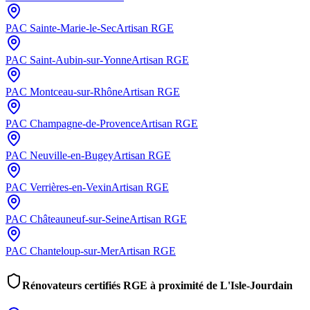
PAC
Sainte-Marie-le-Sec
Artisan RGE
PAC
Saint-Aubin-sur-Yonne
Artisan RGE
PAC
Montceau-sur-Rhône
Artisan RGE
PAC
Champagne-de-Provence
Artisan RGE
PAC
Neuville-en-Bugey
Artisan RGE
PAC
Verrières-en-Vexin
Artisan RGE
PAC
Châteauneuf-sur-Seine
Artisan RGE
PAC
Chanteloup-sur-Mer
Artisan RGE
Rénovateurs certifiés RGE à proximité de
L'Isle-Jourdain