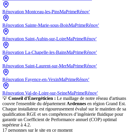
Rénovation
Montceau-les-Pins
MaPrimeRénov'
Rénovation
Sainte-Marie-sous-Bois
MaPrimeRénov'
Rénovation
Saint-Aubin-sur-Loire
MaPrimeRénov'
Rénovation
La-Chapelle-les-Bains
MaPrimeRénov'
Rénovation
Saint-Laurent-sur-Mer
MaPrimeRénov'
Rénovation
Fayence-en-Vexin
MaPrimeRénov'
Rénovation
Val-de-Loire-sur-Seine
MaPrimeRénov'
💡
Conseil d'Énergéticien :
Le maillage de notre réseau d'artisans
couvre l'ensemble du département
Ardennes
en région
Grand Est
.
Chaque installateur est rigoureusement évalué sur le maintien de sa
qualification RGE et ses compétences d’ingénierie fluidique pour
garantir un Coefficient de Performance annuel (COP) optimal
supérieur à 4.2.
17
personnes sur le site en ce moment