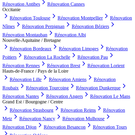
Rénovation
Antibes
Rénovation
Cannes
Occitanie
Rénovation
Toulouse
Rénovation
Montpellier
Rénovation
Nîmes
Rénovation
Perpignan
Rénovation
Béziers
Rénovation
Montauban
Rénovation
Albi
Nouvelle-Aquitaine / Bretagne
Rénovation
Bordeaux
Rénovation
Limoges
Rénovation
Poitiers
Rénovation
La Rochelle
Rénovation
Pau
Rénovation
Rennes
Rénovation
Brest
Rénovation
Lorient
Hauts-de-France / Pays de la Loire
Rénovation
Lille
Rénovation
Amiens
Rénovation
Roubaix
Rénovation
Tourcoing
Rénovation
Dunkerque
Rénovation
Nantes
Rénovation
Angers
Rénovation
Le Mans
Grand Est / Bourgogne / Centre
Rénovation
Strasbourg
Rénovation
Reims
Rénovation
Metz
Rénovation
Nancy
Rénovation
Mulhouse
Rénovation
Dijon
Rénovation
Besançon
Rénovation
Tours