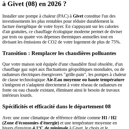
à
Givet
(
08
) en 2026 ?
Installer une pompe à chaleur (PAC) à
Givet
constitue l'un des
investissements les plus rentables pour réduire durablement la
facture énergétique de votre foyer. En s'appuyant sur les calories
d'air gratuites, ce chauffage écologique moderne permet de diviser
par trois ou quatre vos dépenses thermiques annuelles tout en
divisant les émissions de CO2 de votre logement de plus de 75%.
Transition : Remplacer les chaudières polluantes
Que votre maison soit équipée d'une chaudière fioul obsolète, d'un
chauffage gaz sujet aux fluctuations géopolitiques mondiales, ou de
radiateurs électriques énergivores "grille-pain", les pompes à chaleur
de classe technologique
Air-Eau moyenne ou haute température
s'intègrent et s'adaptent directement à votre réseau de radiateurs en
fonte ou eau chaude existant, éliminant ainsi le besoin de travaux
intérieurs lourds.
Spécificités et efficacité dans le département
08
Avec une zone climatique de référence définie comme
H1 / H2
(Zone d'économies d'énergie)
et une température moyenne en
hivers d'environ
4.1°C de minimale
à
Givet
, le choix et le