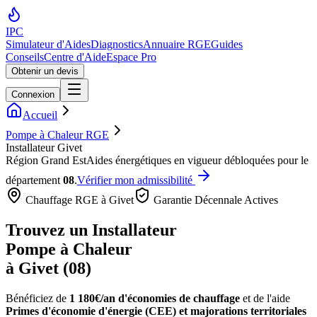
IPC
Simulateur d'Aides
Diagnostics
Annuaire RGE
Guides
Conseils
Centre d'Aide
Espace Pro
Obtenir un devis
Connexion
Accueil
Pompe à Chaleur RGE
Installateur Givet
Région
Grand Est
Aides énergétiques en vigueur débloquées pour le
département
08
.
Vérifier mon admissibilité
Chauffage RGE à
Givet
Garantie Décennale Actives
Trouvez un Installateur
Pompe à Chaleur
à
Givet
(
08
)
Bénéficiez de
1 180€/an
d'économies de chauffage
et de l'aide
Primes d'économie d'énergie (CEE) et majorations territoriales