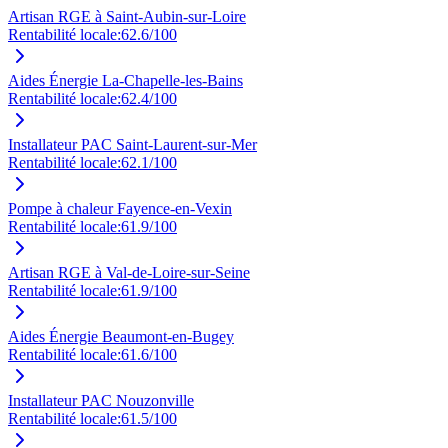
Artisan RGE à Saint-Aubin-sur-Loire
Rentabilité locale:
62.6
/100
Aides Énergie La-Chapelle-les-Bains
Rentabilité locale:
62.4
/100
Installateur PAC Saint-Laurent-sur-Mer
Rentabilité locale:
62.1
/100
Pompe à chaleur Fayence-en-Vexin
Rentabilité locale:
61.9
/100
Artisan RGE à Val-de-Loire-sur-Seine
Rentabilité locale:
61.9
/100
Aides Énergie Beaumont-en-Bugey
Rentabilité locale:
61.6
/100
Installateur PAC Nouzonville
Rentabilité locale:
61.5
/100