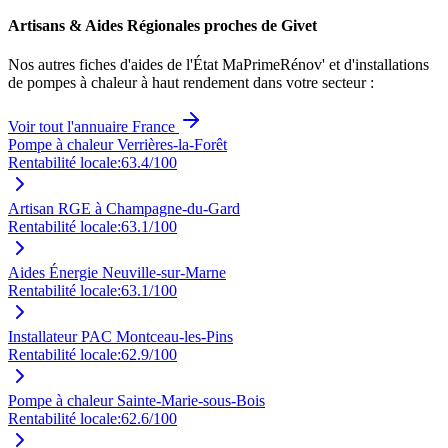
Artisans & Aides Régionales proches de
Givet
Nos autres fiches d'aides de l'État MaPrimeRénov' et d'installations
de pompes à chaleur à haut rendement dans votre secteur :
Voir tout l'annuaire France
Pompe à chaleur Verrières-la-Forêt
Rentabilité locale:
63.4
/100
Artisan RGE à Champagne-du-Gard
Rentabilité locale:
63.1
/100
Aides Énergie Neuville-sur-Marne
Rentabilité locale:
63.1
/100
Installateur PAC Montceau-les-Pins
Rentabilité locale:
62.9
/100
Pompe à chaleur Sainte-Marie-sous-Bois
Rentabilité locale:
62.6
/100