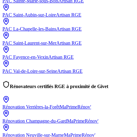
PAC
Sainte-Marie-sous-Bois
Artisan RGE
PAC
Saint-Aubin-sur-Loire
Artisan RGE
PAC
La-Chapelle-les-Bains
Artisan RGE
PAC
Saint-Laurent-sur-Mer
Artisan RGE
PAC
Fayence-en-Vexin
Artisan RGE
PAC
Val-de-Loire-sur-Seine
Artisan RGE
Rénovateurs certifiés RGE à proximité de
Givet
Rénovation
Verrières-la-Forêt
MaPrimeRénov'
Rénovation
Champagne-du-Gard
MaPrimeRénov'
Rénovation
Neuville-sur-Marne
MaPrimeRénov'