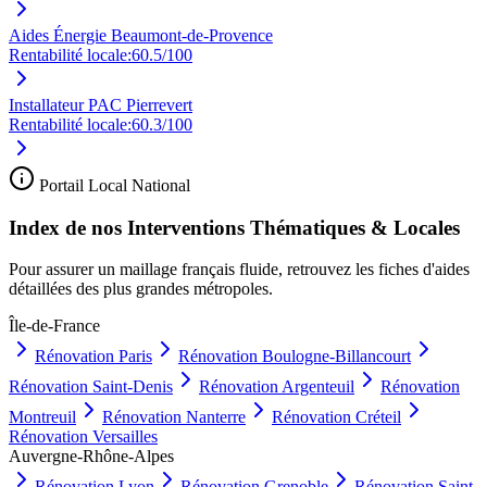
Aides Énergie Beaumont-de-Provence
Rentabilité locale:
60.5
/100
Installateur PAC Pierrevert
Rentabilité locale:
60.3
/100
Portail Local National
Index de nos Interventions Thématiques & Locales
Pour assurer un maillage français fluide, retrouvez les fiches d'aides
détaillées des plus grandes métropoles.
Île-de-France
Rénovation
Paris
Rénovation
Boulogne-Billancourt
Rénovation
Saint-Denis
Rénovation
Argenteuil
Rénovation
Montreuil
Rénovation
Nanterre
Rénovation
Créteil
Rénovation
Versailles
Auvergne-Rhône-Alpes
Rénovation
Lyon
Rénovation
Grenoble
Rénovation
Saint-