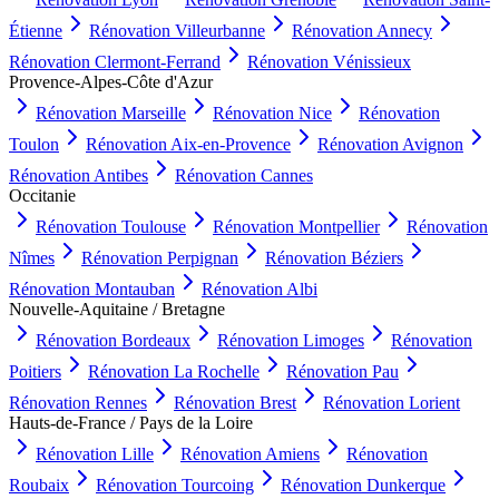
Étienne
Rénovation
Villeurbanne
Rénovation
Annecy
Rénovation
Clermont-Ferrand
Rénovation
Vénissieux
Provence-Alpes-Côte d'Azur
Rénovation
Marseille
Rénovation
Nice
Rénovation
Toulon
Rénovation
Aix-en-Provence
Rénovation
Avignon
Rénovation
Antibes
Rénovation
Cannes
Occitanie
Rénovation
Toulouse
Rénovation
Montpellier
Rénovation
Nîmes
Rénovation
Perpignan
Rénovation
Béziers
Rénovation
Montauban
Rénovation
Albi
Nouvelle-Aquitaine / Bretagne
Rénovation
Bordeaux
Rénovation
Limoges
Rénovation
Poitiers
Rénovation
La Rochelle
Rénovation
Pau
Rénovation
Rennes
Rénovation
Brest
Rénovation
Lorient
Hauts-de-France / Pays de la Loire
Rénovation
Lille
Rénovation
Amiens
Rénovation
Roubaix
Rénovation
Tourcoing
Rénovation
Dunkerque