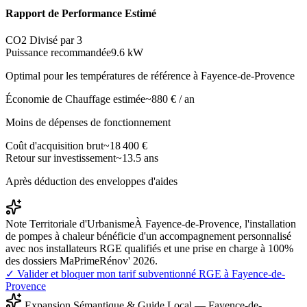
Rapport de Performance Estimé
CO2 Divisé par 3
Puissance recommandée
9.6
kW
Optimal pour les températures de référence à
Fayence-de-Provence
Économie de Chauffage estimée
~
880
€ / an
Moins de dépenses de fonctionnement
Coût d'acquisition brut
~
18 400
€
Retour sur investissement
~
13.5
ans
Après déduction des enveloppes d'aides
Note Territoriale d'Urbanisme
À Fayence-de-Provence, l'installation
de pompes à chaleur bénéficie d'un accompagnement personnalisé
avec nos installateurs RGE qualifiés et une prise en charge à 100%
des dossiers MaPrimeRénov' 2026.
✓ Valider et bloquer mon tarif subventionné RGE à
Fayence-de-
Provence
Expansion Sémantique & Guide Local —
Fayence-de-