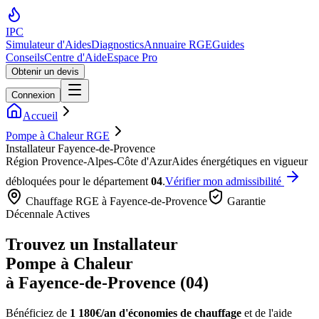
IPC
Simulateur d'Aides
Diagnostics
Annuaire RGE
Guides
Conseils
Centre d'Aide
Espace Pro
Obtenir un devis
Connexion
Accueil
Pompe à Chaleur RGE
Installateur Fayence-de-Provence
Région
Provence-Alpes-Côte d'Azur
Aides énergétiques en vigueur
débloquées pour le département
04
.
Vérifier mon admissibilité
Chauffage RGE à
Fayence-de-Provence
Garantie
Décennale Actives
Trouvez un Installateur
Pompe à Chaleur
à
Fayence-de-Provence
(
04
)
Bénéficiez de
1 180€/an
d'économies de chauffage
et de l'aide