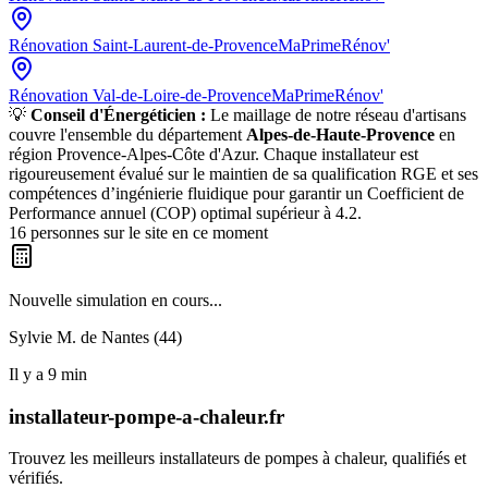
Rénovation
Saint-Laurent-de-Provence
MaPrimeRénov'
Rénovation
Val-de-Loire-de-Provence
MaPrimeRénov'
💡
Conseil d'Énergéticien :
Le maillage de notre réseau d'artisans
couvre l'ensemble du département
Alpes-de-Haute-Provence
en
région
Provence-Alpes-Côte d'Azur
. Chaque installateur est
rigoureusement évalué sur le maintien de sa qualification RGE et ses
compétences d’ingénierie fluidique pour garantir un Coefficient de
Performance annuel (COP) optimal supérieur à 4.2.
16
personnes sur le site en ce moment
Nouvelle simulation en cours...
Sylvie M. de
Nantes (44)
Il y a
9
min
installateur-pompe-a-chaleur.fr
Trouvez les meilleurs installateurs de pompes à chaleur, qualifiés et
vérifiés.