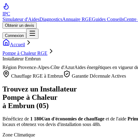
IPC
Simulateur d'Aides
Diagnostics
Annuaire RGE
Guides Conseils
Centre
Obtenir un devis
Connexion
Accueil
Pompe à Chaleur RGE
Installateur Embrun
Région
Provence-Alpes-Côte d'Azur
Aides énergétiques en vigueur d
Chauffage RGE à
Embrun
Garantie Décennale Actives
Trouvez un Installateur
Pompe à Chaleur
à
Embrun
(
05
)
Bénéficiez de
1 180€/an
d'économies de chauffage
et de l'aide
Prim
locaux et obtenez vos devis d'installation sous 48h.
Zone Climatique