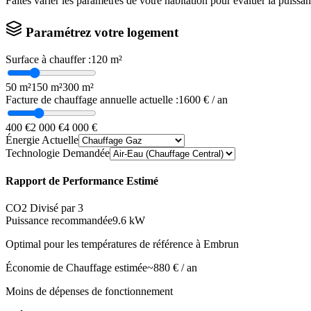
Faites varier les paramètres de votre habitation pour évaluer la puissa
Paramétrez votre logement
Surface à chauffer :
120
m²
50 m²
150 m²
300 m²
Facture de chauffage annuelle actuelle :
1600
€ / an
400 €
2 000 €
4 000 €
Énergie Actuelle
Technologie Demandée
Rapport de Performance Estimé
CO2 Divisé par 3
Puissance recommandée
9.6
kW
Optimal pour les températures de référence à
Embrun
Économie de Chauffage estimée
~
880
€ / an
Moins de dépenses de fonctionnement