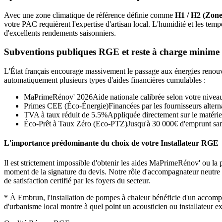
Avec une zone climatique de référence définie comme
H1 / H2 (Zone
votre PAC requièrent l'expertise d'artisan local. L'humidité et les 
d'excellents rendements saisonniers.
Subventions publiques RGE et reste à charge minime
L'État français encourage massivement le passage aux énergies renouvel
automatiquement plusieurs types d'aides financières cumulables :
MaPrimeRénov' 2026
Aide nationale calibrée selon votre nivea
Primes CEE (Éco-Énergie)
Financées par les fournisseurs alterna
TVA à taux réduit de 5.5%
Appliquée directement sur le matérie
Éco-Prêt à Taux Zéro (Eco-PTZ)
Jusqu'à 30 000€ d'emprunt sans
L'importance prédominante du choix de votre Installateur RGE
Il est strictement impossible d'obtenir les aides MaPrimeRénov' ou la p
moment de la signature du devis. Notre rôle d'accompagnateur neutre con
de satisfaction certifié par les foyers du secteur.
*
À Embrun, l'installation de pompes à chaleur bénéficie d'un accom
d'urbanisme local montre à quel point un acousticien ou installateur e