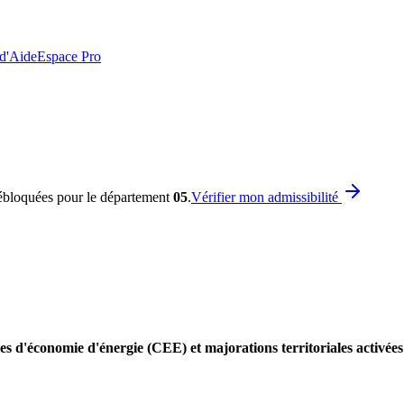
 d'Aide
Espace Pro
ébloquées pour le département
05
.
Vérifier mon admissibilité
es d'économie d'énergie (CEE) et majorations territoriales activée