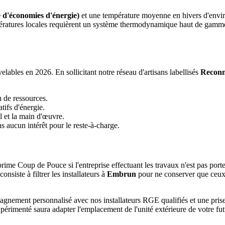
 d'économies d'énergie)
et une température moyenne en hivers d'envi
températures locales requièrent un système thermodynamique haut de gam
ables en 2026. En sollicitant notre réseau d'artisans labellisés
Reconn
u de ressources.
tifs d'énergie.
l et la main d'œuvre.
 aucun intérêt pour le reste-à-charge.
rime Coup de Pouce si l'entreprise effectuant les travaux n'est pas port
siste à filtrer les installateurs à
Embrun
pour ne conserver que ceux 
pagnement personnalisé avec nos installateurs RGE qualifiés et une pr
xpérimenté saura adapter l'emplacement de l'unité extérieure de votre fu