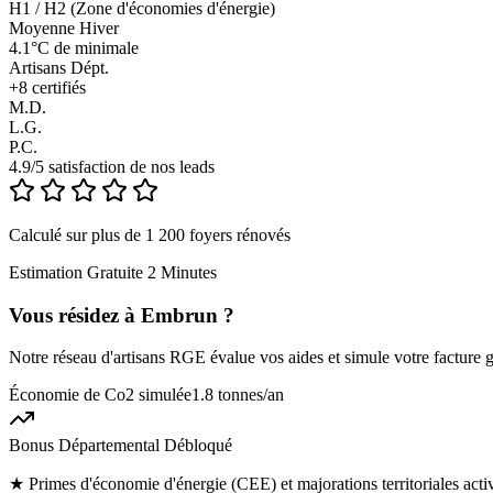
H1 / H2 (Zone d'économies d'énergie)
Moyenne Hiver
4.1°C de minimale
Artisans Dépt.
+
8
certifiés
M.D.
L.G.
P.C.
4.9/5 satisfaction de nos leads
Calculé sur plus de 1 200 foyers rénovés
Estimation Gratuite 2 Minutes
Vous résidez à
Embrun
?
Notre réseau d'artisans RGE évalue vos aides et simule votre facture g
Économie de Co2 simulée
1.8 tonnes
/an
Bonus Départemental Débloqué
★
Primes d'économie d'énergie (CEE) et majorations territoriales act