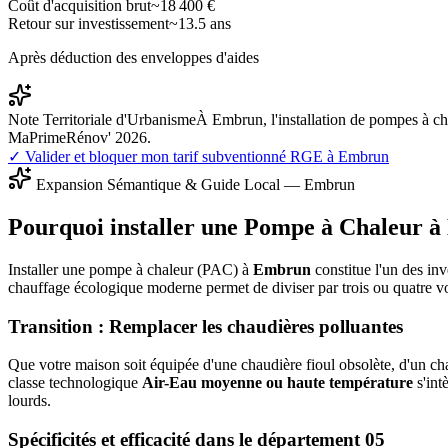
Coût d'acquisition brut
~
18 400
€
Retour sur investissement
~
13.5
ans
Après déduction des enveloppes d'aides
Note Territoriale d'Urbanisme
À Embrun, l'installation de pompes à ch
MaPrimeRénov' 2026.
✓ Valider et bloquer mon tarif subventionné RGE à
Embrun
Expansion Sémantique & Guide Local —
Embrun
Pourquoi installer une Pompe à Chaleur à
Installer une pompe à chaleur (PAC) à
Embrun
constitue l'un des inv
chauffage écologique moderne permet de diviser par trois ou quatre v
Transition : Remplacer les chaudières polluantes
Que votre maison soit équipée d'une chaudière fioul obsolète, d'un cha
classe technologique
Air-Eau moyenne ou haute température
s'int
lourds.
Spécificités et efficacité dans le département
05