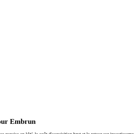
our
Embrun