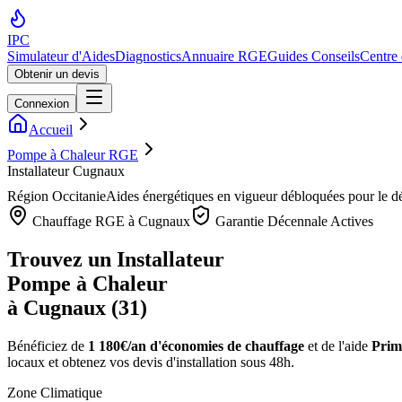
IPC
Simulateur d'Aides
Diagnostics
Annuaire RGE
Guides Conseils
Centre
Obtenir un devis
Connexion
Accueil
Pompe à Chaleur RGE
Installateur Cugnaux
Région
Occitanie
Aides énergétiques en vigueur débloquées pour le 
Chauffage RGE à
Cugnaux
Garantie Décennale Actives
Trouvez un Installateur
Pompe à Chaleur
à
Cugnaux
(
31
)
Bénéficiez de
1 180€/an
d'économies de chauffage
et de l'aide
Prim
locaux et obtenez vos devis d'installation sous 48h.
Zone Climatique