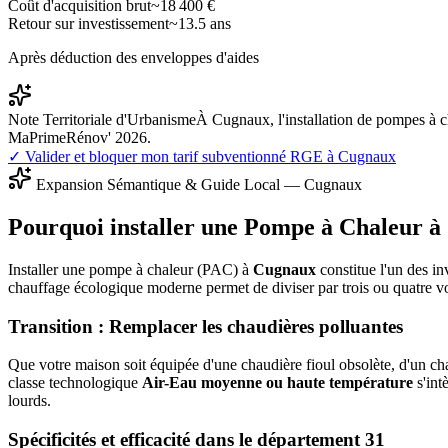
Coût d'acquisition brut
~
18 400
€
Retour sur investissement
~
13.5
ans
Après déduction des enveloppes d'aides
Note Territoriale d'Urbanisme
À Cugnaux, l'installation de pompes à c
MaPrimeRénov' 2026.
✓ Valider et bloquer mon tarif subventionné RGE à
Cugnaux
Expansion Sémantique & Guide Local —
Cugnaux
Pourquoi installer une Pompe à Chaleur à
Installer une pompe à chaleur (PAC) à
Cugnaux
constitue l'un des in
chauffage écologique moderne permet de diviser par trois ou quatre v
Transition : Remplacer les chaudières polluantes
Que votre maison soit équipée d'une chaudière fioul obsolète, d'un cha
classe technologique
Air-Eau moyenne ou haute température
s'int
lourds.
Spécificités et efficacité dans le département
31