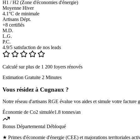
H1 / H2 (Zone d'économies d'énergie)
Moyenne Hiver
4.1°C de minimale
Artisans Dépt.
+
8
certifiés
M.D.
L.G.
P.C.
4.9/5 satisfaction de nos leads
Calculé sur plus de 1 200 foyers rénovés
Estimation Gratuite 2 Minutes
Vous résidez à
Cugnaux
?
Notre réseau d'artisans RGE évalue vos aides et simule votre facture g
Économie de Co2 simulée
1.8 tonnes
/an
Bonus Départemental Débloqué
★
Primes d'économie d'énergie (CEE) et majorations territoriales ac