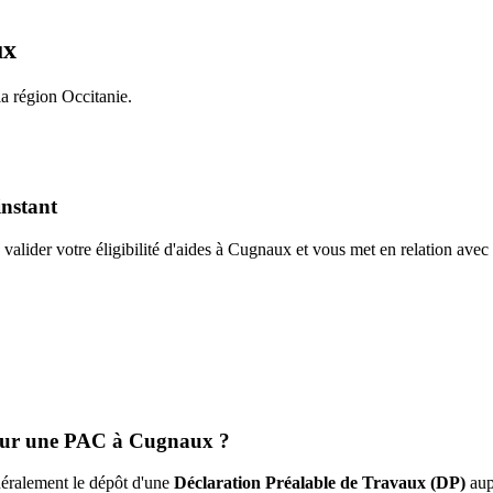
ux
la région
Occitanie
.
instant
valider votre éligibilité d'aides à
Cugnaux
et vous met en relation ave
pour une PAC à
Cugnaux
?
énéralement le dépôt d'une
Déclaration Préalable de Travaux (DP)
aup