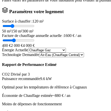
Faites varier les paramètres de votre habitation pour évaluer la puissa
Paramétrez votre logement
Surface à chauffer :
120
m²
50 m²
150 m²
300 m²
Facture de chauffage annuelle actuelle :
1600
€ / an
400 €
2 000 €
4 000 €
Énergie Actuelle
Technologie Demandée
Rapport de Performance Estimé
CO2 Divisé par 3
Puissance recommandée
9.6
kW
Optimal pour les températures de référence à
Cugnaux
Économie de Chauffage estimée
~
880
€ / an
Moins de dépenses de fonctionnement