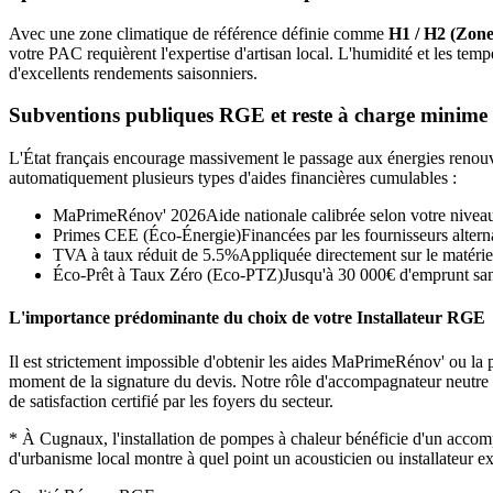
Avec une zone climatique de référence définie comme
H1 / H2 (Zone
votre PAC requièrent l'expertise d'artisan local. L'humidité et les 
d'excellents rendements saisonniers.
Subventions publiques RGE et reste à charge minime
L'État français encourage massivement le passage aux énergies renouvel
automatiquement plusieurs types d'aides financières cumulables :
MaPrimeRénov' 2026
Aide nationale calibrée selon votre nivea
Primes CEE (Éco-Énergie)
Financées par les fournisseurs alterna
TVA à taux réduit de 5.5%
Appliquée directement sur le matérie
Éco-Prêt à Taux Zéro (Eco-PTZ)
Jusqu'à 30 000€ d'emprunt sans
L'importance prédominante du choix de votre Installateur RGE
Il est strictement impossible d'obtenir les aides MaPrimeRénov' ou la p
moment de la signature du devis. Notre rôle d'accompagnateur neutre con
de satisfaction certifié par les foyers du secteur.
*
À Cugnaux, l'installation de pompes à chaleur bénéficie d'un acco
d'urbanisme local montre à quel point un acousticien ou installateur e