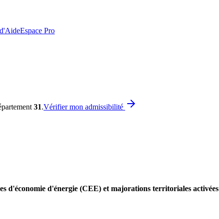
 d'Aide
Espace Pro
département
31
.
Vérifier mon admissibilité
es d'économie d'énergie (CEE) et majorations territoriales activé