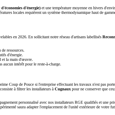
 d'économies d'énergie)
et une température moyenne en hivers d'envi
températures locales requièrent un système thermodynamique haut de gam
ables en 2026. En sollicitant notre réseau d'artisans labellisés
Reconn
u de ressources.
tifs d'énergie.
l et la main d'œuvre.
 aucun intérêt pour le reste-à-charge.
rime Coup de Pouce si l'entreprise effectuant les travaux n'est pas port
siste à filtrer les installateurs à
Cugnaux
pour ne conserver que ceux 
mpagnement personnalisé avec nos installateurs RGE qualifiés et une p
xpérimenté saura adapter l'emplacement de l'unité extérieure de votre fu