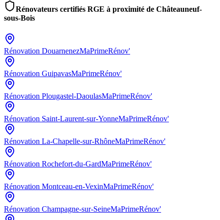
Rénovateurs certifiés RGE à proximité de
Châteauneuf-
sous-Bois
Rénovation
Douarnenez
MaPrimeRénov'
Rénovation
Guipavas
MaPrimeRénov'
Rénovation
Plougastel-Daoulas
MaPrimeRénov'
Rénovation
Saint-Laurent-sur-Yonne
MaPrimeRénov'
Rénovation
La-Chapelle-sur-Rhône
MaPrimeRénov'
Rénovation
Rochefort-du-Gard
MaPrimeRénov'
Rénovation
Montceau-en-Vexin
MaPrimeRénov'
Rénovation
Champagne-sur-Seine
MaPrimeRénov'