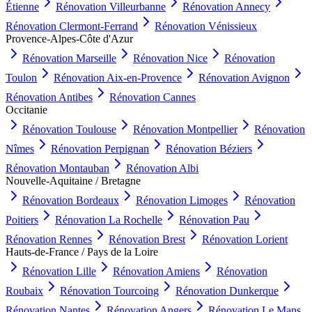
Étienne
Rénovation
Villeurbanne
Rénovation
Annecy
Rénovation
Clermont-Ferrand
Rénovation
Vénissieux
Provence-Alpes-Côte d'Azur
Rénovation
Marseille
Rénovation
Nice
Rénovation
Toulon
Rénovation
Aix-en-Provence
Rénovation
Avignon
Rénovation
Antibes
Rénovation
Cannes
Occitanie
Rénovation
Toulouse
Rénovation
Montpellier
Rénovation
Nîmes
Rénovation
Perpignan
Rénovation
Béziers
Rénovation
Montauban
Rénovation
Albi
Nouvelle-Aquitaine / Bretagne
Rénovation
Bordeaux
Rénovation
Limoges
Rénovation
Poitiers
Rénovation
La Rochelle
Rénovation
Pau
Rénovation
Rennes
Rénovation
Brest
Rénovation
Lorient
Hauts-de-France / Pays de la Loire
Rénovation
Lille
Rénovation
Amiens
Rénovation
Roubaix
Rénovation
Tourcoing
Rénovation
Dunkerque
Rénovation
Nantes
Rénovation
Angers
Rénovation
Le Mans