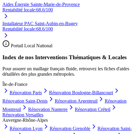
Aides Énergie Sainte-Marie-de-Provence
Rentabilité locale:
68.6
/100
Installateur PAC Saint-Aubin-en-Bugey
Rentabilité locale:
68.6
/100
Portail Local National
Index de nos Interventions Thématiques & Locales
Pour assurer un maillage français fluide, retrouvez les fiches d'aides
détaillées des plus grandes métropoles.
Île-de-France
Rénovation
Paris
Rénovation
Boulogne-Billancourt
Rénovation
Saint-Denis
Rénovation
Argenteuil
Rénovation
Montreuil
Rénovation
Nanterre
Rénovation
Créteil
Rénovation
Versailles
Auvergne-Rhône-Alpes
Rénovation
Lyon
Rénovation
Grenoble
Rénovation
Saint-