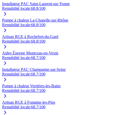
Installateur PAC Saint-Laurent-sur-Yonne
Rentabilité locale:
68.8
/100
Pompe à chaleur La-Chapelle-sur-Rhône
Rentabilité locale:
68.8
/100
Artisan RGE à Rochefort-du-Gard
Rentabilité locale:
68.8
/100
Aides Énergie Montceau-en-Vexin
Rentabilité locale:
68.7
/100
Installateur PAC Champagne-sur-Seine
Rentabilité locale:
68.7
/100
Pompe à chaleur Verrières-les-Bains
Rentabilité locale:
68.7
/100
Artisan RGE à Fontaine-les-Pins
Rentabilité locale:
68.7
/100