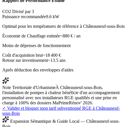
Rapport de Performance Estimé
CO2 Divisé par 3
Puissance recommandée
9.6
kW
Optimal pour les températures de référence à
Châteauneuf-sous-Bois
Économie de Chauffage estimée
~
880
€ / an
Moins de dépenses de fonctionnement
Coût d'acquisition brut
~
18 400
€
Retour sur investissement
~
13.5
ans
Après déduction des enveloppes d'aides
Note Territoriale d'Urbanisme
À Châteauneuf-sous-Bois,
l'installation de pompes à chaleur bénéficie d'un accompagnement
personnalisé avec nos installateurs RGE qualifiés et une prise en
charge à 100% des dossiers MaPrimeRénov' 2026.
✓ Valider et bloquer mon tarif subventionné RGE à
Châteauneuf-
sous-Bois
Expansion Sémantique & Guide Local —
Châteauneuf-sous-
Bois