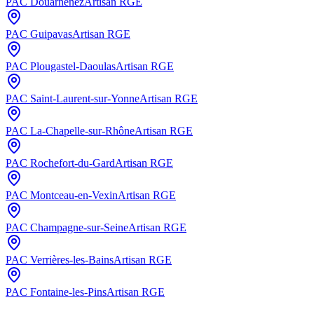
PAC
Douarnenez
Artisan RGE
PAC
Guipavas
Artisan RGE
PAC
Plougastel-Daoulas
Artisan RGE
PAC
Saint-Laurent-sur-Yonne
Artisan RGE
PAC
La-Chapelle-sur-Rhône
Artisan RGE
PAC
Rochefort-du-Gard
Artisan RGE
PAC
Montceau-en-Vexin
Artisan RGE
PAC
Champagne-sur-Seine
Artisan RGE
PAC
Verrières-les-Bains
Artisan RGE
PAC
Fontaine-les-Pins
Artisan RGE