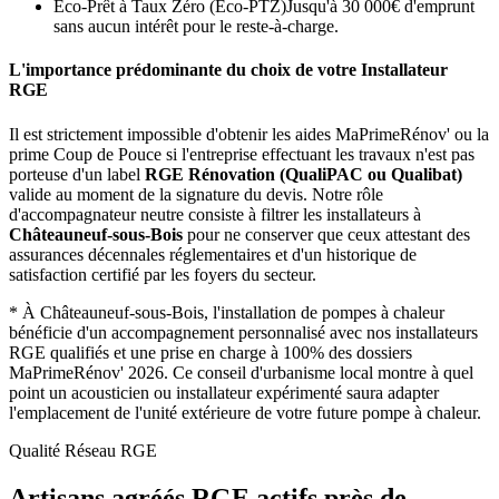
Éco-Prêt à Taux Zéro (Eco-PTZ)
Jusqu'à 30 000€ d'emprunt
sans aucun intérêt pour le reste-à-charge.
L'importance prédominante du choix de votre Installateur
RGE
Il est strictement impossible d'obtenir les aides MaPrimeRénov' ou la
prime Coup de Pouce si l'entreprise effectuant les travaux n'est pas
porteuse d'un label
RGE Rénovation (QualiPAC ou Qualibat)
valide au moment de la signature du devis. Notre rôle
d'accompagnateur neutre consiste à filtrer les installateurs à
Châteauneuf-sous-Bois
pour ne conserver que ceux attestant des
assurances décennales réglementaires et d'un historique de
satisfaction certifié par les foyers du secteur.
*
À Châteauneuf-sous-Bois, l'installation de pompes à chaleur
bénéficie d'un accompagnement personnalisé avec nos installateurs
RGE qualifiés et une prise en charge à 100% des dossiers
MaPrimeRénov' 2026.
Ce conseil d'urbanisme local montre à quel
point un acousticien ou installateur expérimenté saura adapter
l'emplacement de l'unité extérieure de votre future pompe à chaleur.
Qualité Réseau RGE
Artisans agréés RGE actifs près de