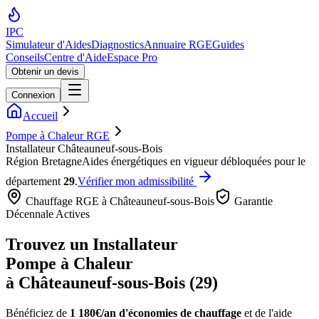
IPC
Simulateur d'Aides
Diagnostics
Annuaire RGE
Guides
Conseils
Centre d'Aide
Espace Pro
Obtenir un devis
Connexion
Accueil
Pompe à Chaleur RGE
Installateur Châteauneuf-sous-Bois
Région
Bretagne
Aides énergétiques en vigueur débloquées pour le
département
29
.
Vérifier mon admissibilité
Chauffage RGE à
Châteauneuf-sous-Bois
Garantie
Décennale Actives
Trouvez un Installateur
Pompe à Chaleur
à
Châteauneuf-sous-Bois
(
29
)
Bénéficiez de
1 180€/an
d'économies de chauffage
et de l'aide