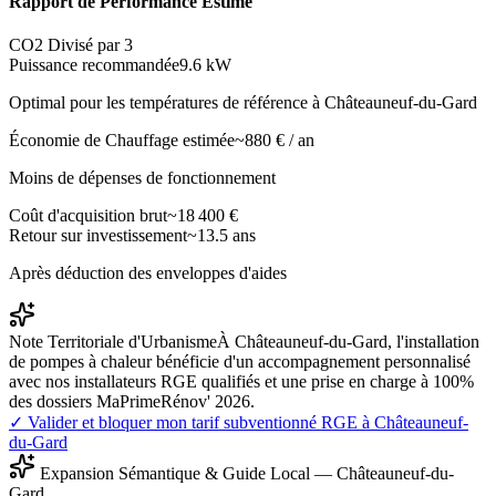
Rapport de Performance Estimé
CO2 Divisé par 3
Puissance recommandée
9.6
kW
Optimal pour les températures de référence à
Châteauneuf-du-Gard
Économie de Chauffage estimée
~
880
€ / an
Moins de dépenses de fonctionnement
Coût d'acquisition brut
~
18 400
€
Retour sur investissement
~
13.5
ans
Après déduction des enveloppes d'aides
Note Territoriale d'Urbanisme
À Châteauneuf-du-Gard, l'installation
de pompes à chaleur bénéficie d'un accompagnement personnalisé
avec nos installateurs RGE qualifiés et une prise en charge à 100%
des dossiers MaPrimeRénov' 2026.
✓ Valider et bloquer mon tarif subventionné RGE à
Châteauneuf-
du-Gard
Expansion Sémantique & Guide Local —
Châteauneuf-du-
Gard