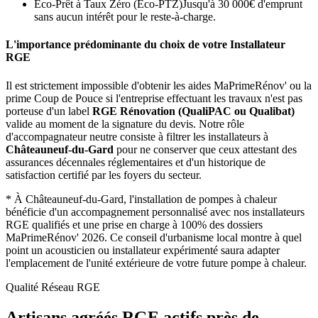
Éco-Prêt à Taux Zéro (Eco-PTZ)
Jusqu'à 30 000€ d'emprunt
sans aucun intérêt pour le reste-à-charge.
L'importance prédominante du choix de votre Installateur
RGE
Il est strictement impossible d'obtenir les aides MaPrimeRénov' ou la
prime Coup de Pouce si l'entreprise effectuant les travaux n'est pas
porteuse d'un label
RGE Rénovation (QualiPAC ou Qualibat)
valide au moment de la signature du devis. Notre rôle
d'accompagnateur neutre consiste à filtrer les installateurs à
Châteauneuf-du-Gard
pour ne conserver que ceux attestant des
assurances décennales réglementaires et d'un historique de
satisfaction certifié par les foyers du secteur.
*
À Châteauneuf-du-Gard, l'installation de pompes à chaleur
bénéficie d'un accompagnement personnalisé avec nos installateurs
RGE qualifiés et une prise en charge à 100% des dossiers
MaPrimeRénov' 2026.
Ce conseil d'urbanisme local montre à quel
point un acousticien ou installateur expérimenté saura adapter
l'emplacement de l'unité extérieure de votre future pompe à chaleur.
Qualité Réseau RGE
Artisans agréés RGE actifs près de