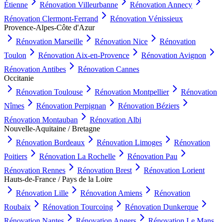
Étienne
Rénovation
Villeurbanne
Rénovation
Annecy
Rénovation
Clermont-Ferrand
Rénovation
Vénissieux
Provence-Alpes-Côte d'Azur
Rénovation
Marseille
Rénovation
Nice
Rénovation
Toulon
Rénovation
Aix-en-Provence
Rénovation
Avignon
Rénovation
Antibes
Rénovation
Cannes
Occitanie
Rénovation
Toulouse
Rénovation
Montpellier
Rénovation
Nîmes
Rénovation
Perpignan
Rénovation
Béziers
Rénovation
Montauban
Rénovation
Albi
Nouvelle-Aquitaine / Bretagne
Rénovation
Bordeaux
Rénovation
Limoges
Rénovation
Poitiers
Rénovation
La Rochelle
Rénovation
Pau
Rénovation
Rennes
Rénovation
Brest
Rénovation
Lorient
Hauts-de-France / Pays de la Loire
Rénovation
Lille
Rénovation
Amiens
Rénovation
Roubaix
Rénovation
Tourcoing
Rénovation
Dunkerque
Rénovation
Nantes
Rénovation
Angers
Rénovation
Le Mans