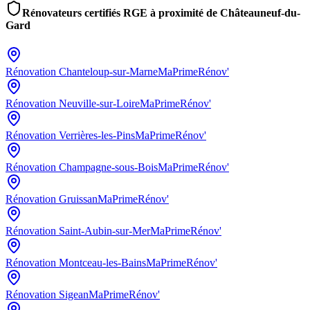
Rénovateurs certifiés RGE à proximité de
Châteauneuf-du-
Gard
Rénovation
Chanteloup-sur-Marne
MaPrimeRénov'
Rénovation
Neuville-sur-Loire
MaPrimeRénov'
Rénovation
Verrières-les-Pins
MaPrimeRénov'
Rénovation
Champagne-sous-Bois
MaPrimeRénov'
Rénovation
Gruissan
MaPrimeRénov'
Rénovation
Saint-Aubin-sur-Mer
MaPrimeRénov'
Rénovation
Montceau-les-Bains
MaPrimeRénov'
Rénovation
Sigean
MaPrimeRénov'