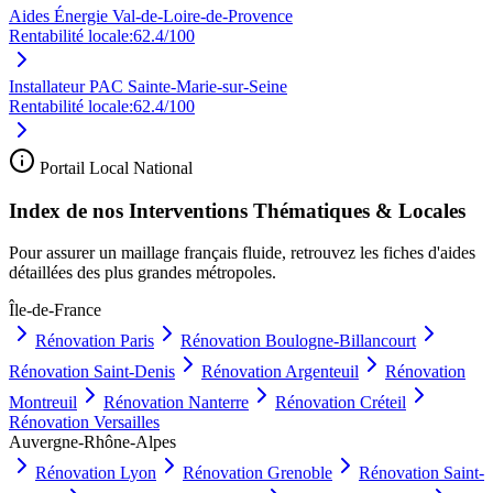
Aides Énergie Val-de-Loire-de-Provence
Rentabilité locale:
62.4
/100
Installateur PAC Sainte-Marie-sur-Seine
Rentabilité locale:
62.4
/100
Portail Local National
Index de nos Interventions Thématiques & Locales
Pour assurer un maillage français fluide, retrouvez les fiches d'aides
détaillées des plus grandes métropoles.
Île-de-France
Rénovation
Paris
Rénovation
Boulogne-Billancourt
Rénovation
Saint-Denis
Rénovation
Argenteuil
Rénovation
Montreuil
Rénovation
Nanterre
Rénovation
Créteil
Rénovation
Versailles
Auvergne-Rhône-Alpes
Rénovation
Lyon
Rénovation
Grenoble
Rénovation
Saint-