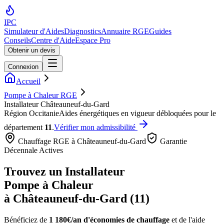
IPC
Simulateur d'Aides
Diagnostics
Annuaire RGE
Guides
Conseils
Centre d'Aide
Espace Pro
Obtenir un devis
Connexion
Accueil
Pompe à Chaleur RGE
Installateur Châteauneuf-du-Gard
Région
Occitanie
Aides énergétiques en vigueur débloquées pour le
département
11
.
Vérifier mon admissibilité
Chauffage RGE à
Châteauneuf-du-Gard
Garantie
Décennale Actives
Trouvez un Installateur
Pompe à Chaleur
à
Châteauneuf-du-Gard
(
11
)
Bénéficiez de
1 180€/an
d'économies de chauffage
et de l'aide