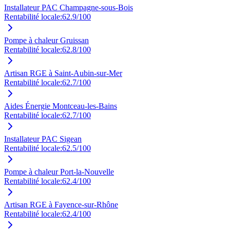
Installateur PAC Champagne-sous-Bois
Rentabilité locale:
62.9
/100
Pompe à chaleur Gruissan
Rentabilité locale:
62.8
/100
Artisan RGE à Saint-Aubin-sur-Mer
Rentabilité locale:
62.7
/100
Aides Énergie Montceau-les-Bains
Rentabilité locale:
62.7
/100
Installateur PAC Sigean
Rentabilité locale:
62.5
/100
Pompe à chaleur Port-la-Nouvelle
Rentabilité locale:
62.4
/100
Artisan RGE à Fayence-sur-Rhône
Rentabilité locale:
62.4
/100