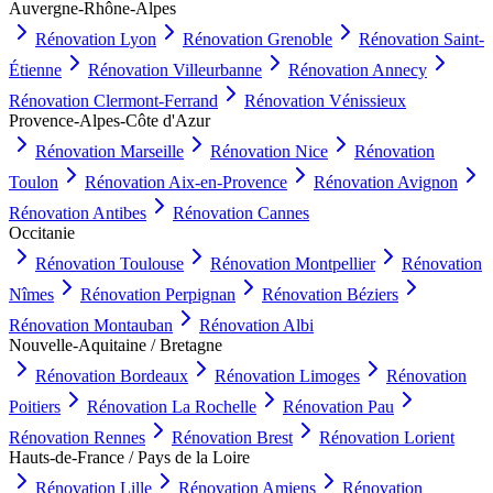
Auvergne-Rhône-Alpes
Rénovation
Lyon
Rénovation
Grenoble
Rénovation
Saint-
Étienne
Rénovation
Villeurbanne
Rénovation
Annecy
Rénovation
Clermont-Ferrand
Rénovation
Vénissieux
Provence-Alpes-Côte d'Azur
Rénovation
Marseille
Rénovation
Nice
Rénovation
Toulon
Rénovation
Aix-en-Provence
Rénovation
Avignon
Rénovation
Antibes
Rénovation
Cannes
Occitanie
Rénovation
Toulouse
Rénovation
Montpellier
Rénovation
Nîmes
Rénovation
Perpignan
Rénovation
Béziers
Rénovation
Montauban
Rénovation
Albi
Nouvelle-Aquitaine / Bretagne
Rénovation
Bordeaux
Rénovation
Limoges
Rénovation
Poitiers
Rénovation
La Rochelle
Rénovation
Pau
Rénovation
Rennes
Rénovation
Brest
Rénovation
Lorient
Hauts-de-France / Pays de la Loire
Rénovation
Lille
Rénovation
Amiens
Rénovation