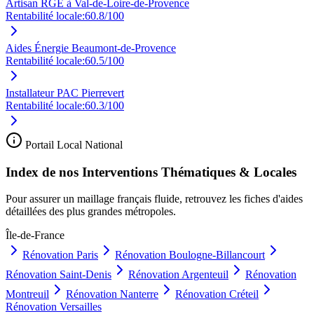
Artisan RGE à Val-de-Loire-de-Provence
Rentabilité locale:
60.8
/100
Aides Énergie Beaumont-de-Provence
Rentabilité locale:
60.5
/100
Installateur PAC Pierrevert
Rentabilité locale:
60.3
/100
Portail Local National
Index de nos Interventions Thématiques & Locales
Pour assurer un maillage français fluide, retrouvez les fiches d'aides
détaillées des plus grandes métropoles.
Île-de-France
Rénovation
Paris
Rénovation
Boulogne-Billancourt
Rénovation
Saint-Denis
Rénovation
Argenteuil
Rénovation
Montreuil
Rénovation
Nanterre
Rénovation
Créteil
Rénovation
Versailles