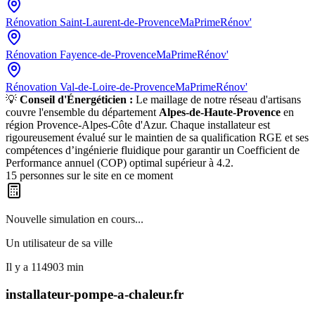
Rénovation
Saint-Laurent-de-Provence
MaPrimeRénov'
Rénovation
Fayence-de-Provence
MaPrimeRénov'
Rénovation
Val-de-Loire-de-Provence
MaPrimeRénov'
💡
Conseil d'Énergéticien :
Le maillage de notre réseau d'artisans
couvre l'ensemble du département
Alpes-de-Haute-Provence
en
région
Provence-Alpes-Côte d'Azur
. Chaque installateur est
rigoureusement évalué sur le maintien de sa qualification RGE et ses
compétences d’ingénierie fluidique pour garantir un Coefficient de
Performance annuel (COP) optimal supérieur à 4.2.
15
personnes sur le site en ce moment
Nouvelle simulation en cours...
Un utilisateur de
sa ville
Il y a
126989
min
installateur-pompe-a-chaleur.fr