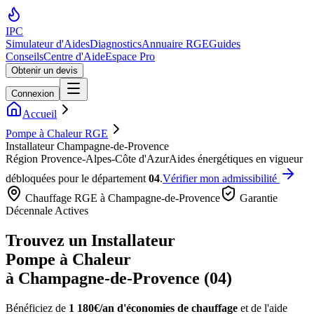
IPC
Simulateur d'Aides
Diagnostics
Annuaire RGE
Guides
Conseils
Centre d'Aide
Espace Pro
Obtenir un devis
Connexion
Accueil
Pompe à Chaleur RGE
Installateur Champagne-de-Provence
Région
Provence-Alpes-Côte d'Azur
Aides énergétiques en vigueur
débloquées pour le département
04
.
Vérifier mon admissibilité
Chauffage RGE à
Champagne-de-Provence
Garantie
Décennale Actives
Trouvez un Installateur
Pompe à Chaleur
à
Champagne-de-Provence
(
04
)
Bénéficiez de
1 180€/an
d'économies de chauffage
et de l'aide